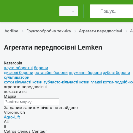
Agriline
Ґрунтообробна техніка
Агрегати передпосівні
А
Агрегати передпосівні Lemken
Категорія
плуги оборотні
борони
дискові борони
ротаційні борони
пружинні борони
зубові борони
культиватори
котки кільчасті
котки зубчасто-кільчасті
котки гладкі
котки-подрібню
агрегати передпосівні
показати всі
Марка
За даним запитом нічого не знайдено
Vibromulch
Agro-Lift
AU
8
Catros
Cenius
Centaur