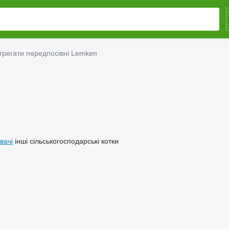
грегати передпосівні Lemken
вачі
інші сільськогосподарські котки