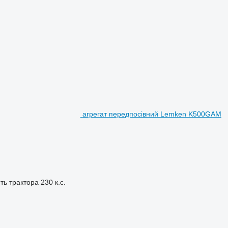
агрегат передпосівний Lemken K500GAM
ть трактора
230 к.с.