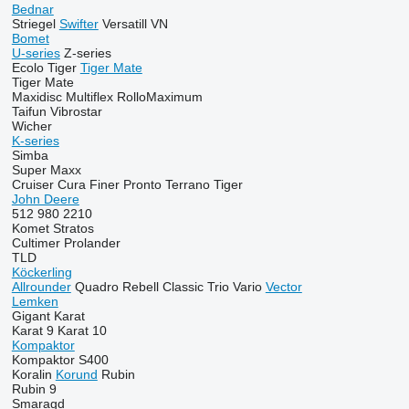
Bednar
Striegel
Swifter
Versatill VN
Bomet
U-series
Z-series
Ecolo Tiger
Tiger Mate
Tiger Mate
Maxidisc
Multiflex
RolloMaximum
Taifun
Vibrostar
Wicher
K-series
Simba
Super Maxx
Cruiser
Cura
Finer
Pronto
Terrano
Tiger
John Deere
512
980
2210
Komet
Stratos
Cultimer
Prolander
TLD
Köckerling
Allrounder
Quadro
Rebell Classic
Trio
Vario
Vector
Lemken
Gigant
Karat
Karat 9
Karat 10
Kompaktor
Kompaktor S400
Koralin
Korund
Rubin
Rubin 9
Smaragd