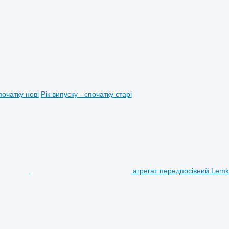
початку нові
Рік випуску - спочатку старі
агрегат передпосівний Lem