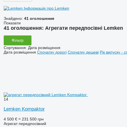
Інформація про Lemken
Знайдено:
41 оголошення
Показати
41 оголошення:
Агрегати передпосівні Lemken
Фільтр
Сортування
:
Дата розміщення
Дата розміщення
Спочатку дорогі
Спочатку дешеві
Рік випуску - с
14
Lemken Kompaktor
4 500 €
≈ 231 500 грн
Агрегат передпосівний