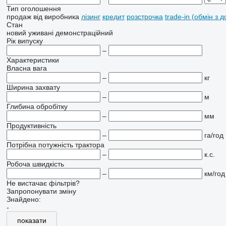
Тип оголошення
продаж
від виробника
лізинг
кредит
розстрочка
trade-in (обмін з 
Стан
новий
уживані
демонстраційний
Рік випуску
–
Характеристики
Власна вага
–
кг
Ширина захвату
–
м
Глибина обробітку
–
мм
Продуктивність
–
га/год
Потрібна потужність трактора
–
к.с.
Робоча швидкість
–
км/год
Не вистачає фільтрів?
Запропонувати зміну
Знайдено:
-
показати