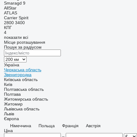
Smaragd 9
AllStar
ATLAS
Carrier
Spirit
2800
3400
КПГ
4
показати всі
Місце розташування
Пошук за радіусом
Україна
Черкаська область
Звенигородка
Київська область
Київ
Полтавська область
Полтава
Житомирська область
Житомир
Львівська область
Львів
Європа
Німеччина
Польща
Франція
Австрія
Ціна
–