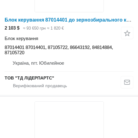
Блок керування 87014401 до зернозбирального комбайна Case IH 8010, 8120, 8230
2 103 $
≈ 93 650 грн
≈ 1 820 €
Блок керування
87014401 87014401, 87105722, 86643192, 84814884,
87105720
Україна, пгт. Юбилейное
ТОВ "ТД ЛІДЕРПАРТС"