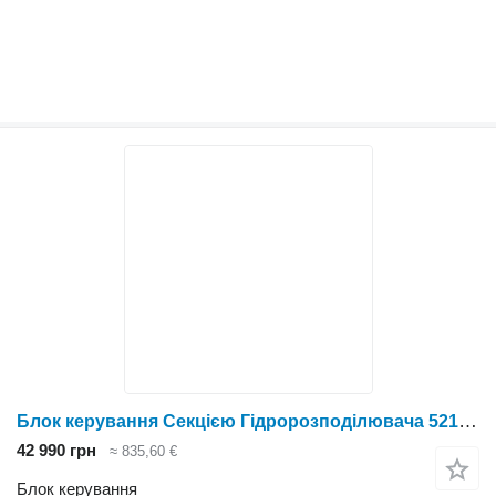
Блок керування Секцією Гідророзподілювача 521912D1 до Massey Ferguson
42 990 грн
≈ 835,60 €
Блок керування