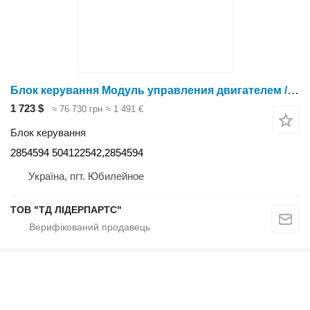
Блок керування Модуль управления двигателем / Engine Control Module 2854594 до трактора колісного Case IH
1 723 $
≈ 76 730 грн
≈ 1 491 €
Блок керування
2854594 504122542,2854594
Україна, пгт. Юбилейное
ТОВ "ТД ЛІДЕРПАРТС"