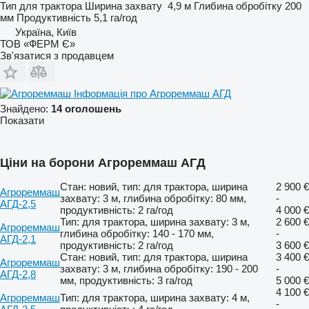
Тип
для трактора
Ширина захвату
4,9 м
Глибина обробітку
200
мм
Продуктивність
5,1 га/год
Україна, Київ
ТОВ «ФЕРМ Є»
Зв'язатися з продавцем
Інформація про Агрореммаш АГД
Знайдено:
14 оголошень
Показати
Ціни на борони Агрореммаш АГД
Стан: новий, тип: для трактора, ширина
2 900 €
Агрореммаш
захвату: 3 м, глибина обробітку: 80 мм,
-
АГД-2,5
продуктивність: 2 га/год
4 000 €
Тип: для трактора, ширина захвату: 3 м,
2 600 €
Агрореммаш
глибина обробітку: 140 - 170 мм,
-
АГД-2,1
продуктивність: 2 га/год
3 600 €
Стан: новий, тип: для трактора, ширина
3 400 €
Агрореммаш
захвату: 3 м, глибина обробітку: 190 - 200
-
АГД-2,8
мм, продуктивність: 3 га/год
5 000 €
4 100 €
Агрореммаш
Тип: для трактора, ширина захвату: 4 м,
-