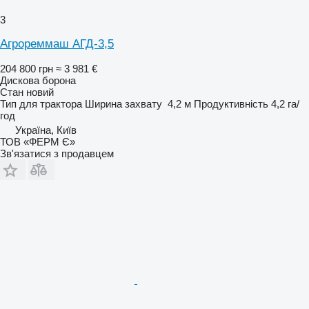
3
Агрореммаш АГД-3,5
204 800 грн
≈ 3 981 €
Дискова борона
Стан
новий
Тип
для трактора
Ширина захвату
4,2 м
Продуктивність
4,2 га/
год
Україна, Київ
ТОВ «ФЕРМ Є»
Зв'язатися з продавцем