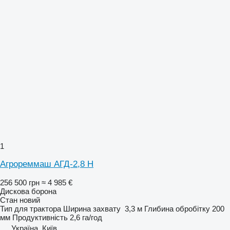
1
Агрореммаш АГД-2,8 Н
256 500 грн
≈ 4 985 €
Дискова борона
Стан
новий
Тип
для трактора
Ширина захвату
3,3 м
Глибина обробітку
200
мм
Продуктивність
2,6 га/год
Україна, Київ