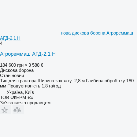
нова дискова борона Агрореммаш
АГД-2,1 Н
4
Агрореммаш АГД-2,1 Н
184 600 грн
≈ 3 588 €
Дискова борона
Стан
новий
Тип
для трактора
Ширина захвату
2,8 м
Глибина обробітку
180
мм
Продуктивність
1,8 га/год
Україна, Київ
ТОВ «ФЕРМ Є»
Зв'язатися з продавцем