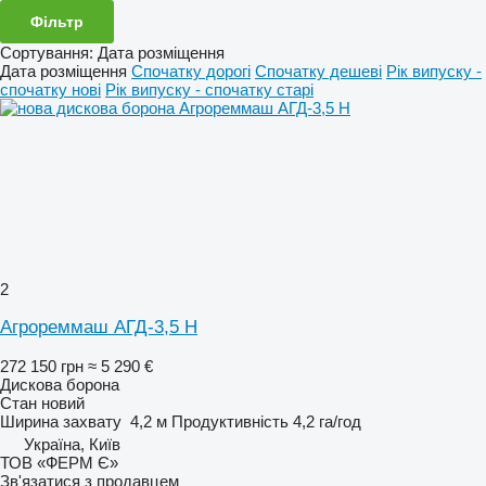
Фільтр
Сортування
:
Дата розміщення
Дата розміщення
Спочатку дорогі
Спочатку дешеві
Рік випуску -
спочатку нові
Рік випуску - спочатку старі
2
Агрореммаш АГД-3,5 Н
272 150 грн
≈ 5 290 €
Дискова борона
Стан
новий
Ширина захвату
4,2 м
Продуктивність
4,2 га/год
Україна, Київ
ТОВ «ФЕРМ Є»
Зв'язатися з продавцем