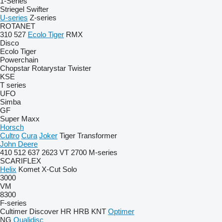
1-Series
Striegel
Swifter
U-series
Z-series
ROTANET
310
527
Ecolo Tiger
RMX
Disco
Ecolo Tiger
Powerchain
Chopstar
Rotarystar
Twister
KSE
T series
UFO
Simba
GF
Super Maxx
Horsch
Cultro
Cura
Joker
Tiger
Transformer
John Deere
410
512
637
2623 VT
2700
M-series
SCARIFLEX
Helix
Komet
X-Cut Solo
3000
VM
8300
F-series
Cultimer
Discover
HR
HRB
KNT
Optimer
NG
Qualidisc