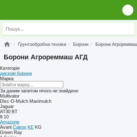
Ґрунтообробна техніка
Борони
Борони Агроремма
Борони Агрореммаш АГД
Категорія
дискові борони
Марка
За даним запитом нічого не знайдено
Multivator
Disc-O-Mulch
Maximulch
Jaguar
AT30
BT
8
10
Amazone
Avant
Catros
KE
KG
Green Ray