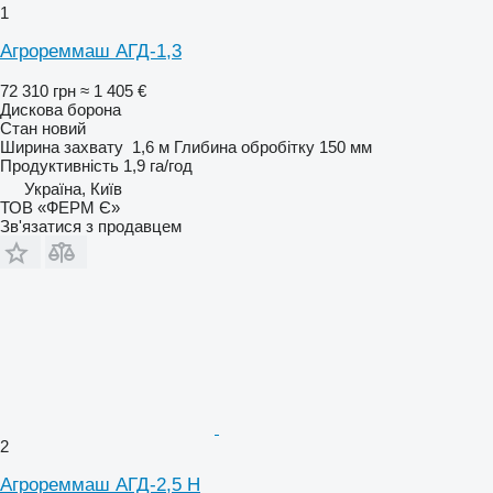
1
Агрореммаш АГД-1,3
72 310 грн
≈ 1 405 €
Дискова борона
Стан
новий
Ширина захвату
1,6 м
Глибина обробітку
150 мм
Продуктивність
1,9 га/год
Україна, Київ
ТОВ «ФЕРМ Є»
Зв'язатися з продавцем
2
Агрореммаш АГД-2,5 Н