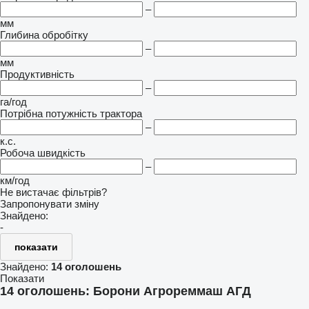
–
мм
Глибина обробітку
–
мм
Продуктивність
–
га/год
Потрібна потужність трактора
–
к.с.
Робоча швидкість
–
км/год
Не вистачає фільтрів?
Запропонувати зміну
Знайдено:
-
показати
Знайдено:
14 оголошень
Показати
14 оголошень:
Борони Агрореммаш АГД