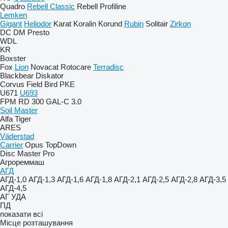
Quadro
Rebell Classic
Rebell Profiline
Lemken
Gigant
Heliodor
Karat
Koralin
Korund
Rubin
Solitair
Zirkon
DC
DM
Presto
WDL
KR
Boxster
Fox
Lion
Novacat
Rotocare
Terradisc
Blackbear
Diskator
Corvus
Field Bird
PKE
U671
U693
FPM RD 300
GAL-C 3.0
Soil Master
Alfa
Tiger
ARES
Väderstad
Carrier
Opus
TopDown
Disc Master Pro
Агрореммаш
АГД
АГД-1,0
АГД-1,3
АГД-1,6
АГД-1,8
АГД-2,1
АГД-2,5
АГД-2,8
АГД-3,5
АГД-4,5
АГ
УДА
ПД
показати всі
Місце розташування