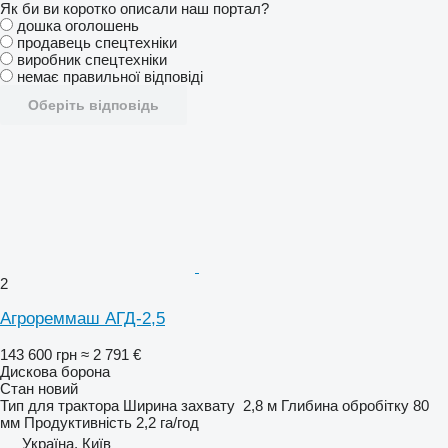
Як би ви коротко описали наш портал?
дошка оголошень
продавець спецтехніки
виробник спецтехніки
немає правильної відповіді
Оберіть відповідь
2
Агрореммаш АГД-2,5
143 600 грн
≈ 2 791 €
Дискова борона
Стан
новий
Тип
для трактора
Ширина захвату
2,8 м
Глибина обробітку
80
мм
Продуктивність
2,2 га/год
Україна, Київ