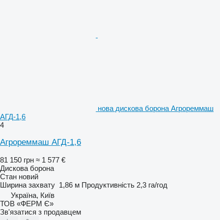
нова дискова борона Агрореммаш
АГД-1,6
4
Агрореммаш АГД-1,6
81 150 грн
≈ 1 577 €
Дискова борона
Стан
новий
Ширина захвату
1,86 м
Продуктивність
2,3 га/год
Україна, Київ
ТОВ «ФЕРМ Є»
Зв'язатися з продавцем