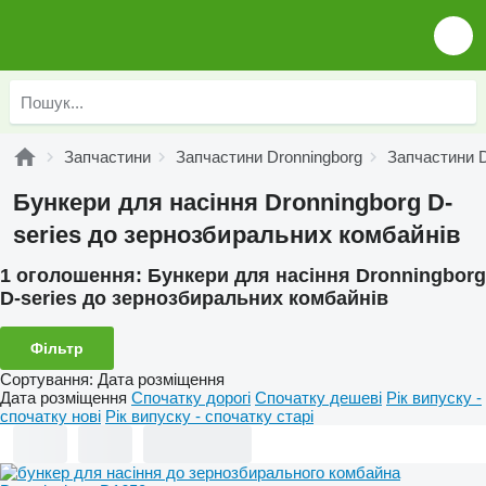
Запчастини
Запчастини Dronningborg
Запчастини D
Бункери для насіння Dronningborg D-
series до зернозбиральних комбайнів
1 оголошення:
Бункери для насіння Dronningborg
D-series до зернозбиральних комбайнів
Фільтр
Сортування
:
Дата розміщення
Дата розміщення
Спочатку дорогі
Спочатку дешеві
Рік випуску -
спочатку нові
Рік випуску - спочатку старі