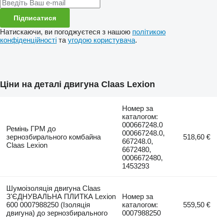
Підписатися
Натискаючи, ви погоджуєтеся з нашою
політикою
конфіденційності
та
угодою користувача
.
Ціни на деталі двигуна Claas Lexion
Номер за
каталогом:
000667248.0
Ремінь ГРМ до
000667248.0,
зернозбирального комбайна
518,60 €
667248.0,
Claas Lexion
6672480,
0006672480,
1453293
Шумоізоляція двигуна Claas
З'ЄДНУВАЛЬНА ПЛИТКА Lexion
Номер за
600 0007988250 (Ізоляція
каталогом:
559,50 €
двигуна) до зернозбирального
0007988250