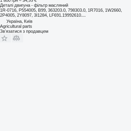
1 800 грн
≈ 34,99 €
Деталі двигуна - фільтр масляний
1R-0716, P554005, B99, 363203.0, 798303.0, 1R7016, 1W2660,
2P4005, 2Y8097, 3I1284, LF691.19992610....
Україна, Київ
Agricultural parts
Зв'язатися з продавцем