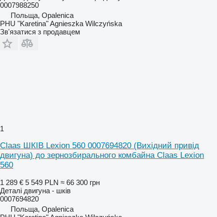
0007988250
Польща, Opalenica
PHU "Karetina" Agnieszka Wilczyńska
Зв'язатися з продавцем
1
Claas ШКІВ Lexion 560 0007694820 (Вихідний привід
двигуна) до зернозбирального комбайна Claas Lexion
560
1 289 €
5 549 PLN
≈ 66 300 грн
Деталі двигуна - шків
0007694820
Польща, Opalenica