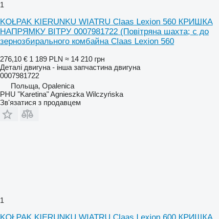
1
KOŁPAK KIERUNKU WIATRU Claas Lexion 560 КРИШКА
НАПРЯМКУ ВІТРУ 0007981722 (Повітряна шахта; c до
зернозбирального комбайна Claas Lexion 560
276,10 €
1 189 PLN
≈ 14 210 грн
Деталі двигуна - інша запчастина двигуна
0007981722
Польща, Opalenica
PHU "Karetina" Agnieszka Wilczyńska
Зв'язатися з продавцем
1
KOŁPAK KIERUNKU WIATRU Claas Lexion 600 КРИШКА