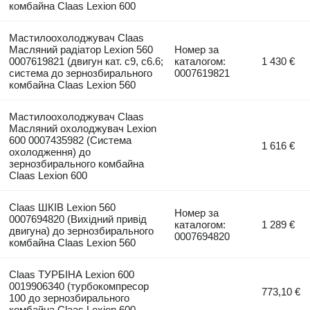
комбайна Claas Lexion 600
Мастилоохолоджувач Claas
Масляний радіатор Lexion 560
Номер за
0007619821 (двигун кат. c9, c6.6;
каталогом:
1 430 €
система до зернозбирального
0007619821
комбайна Claas Lexion 560
Мастилоохолоджувач Claas
Масляний охолоджувач Lexion
600 0007435982 (Система
1 616 €
охолодження) до
зернозбирального комбайна
Claas Lexion 600
Claas ШКІВ Lexion 560
Номер за
0007694820 (Вихідний привід
каталогом:
1 289 €
двигуна) до зернозбирального
0007694820
комбайна Claas Lexion 560
Claas ТУРБІНА Lexion 600
0019906340 (турбокомпресор
773,10 €
100 до зернозбирального
комбайна Claas Lexion 600