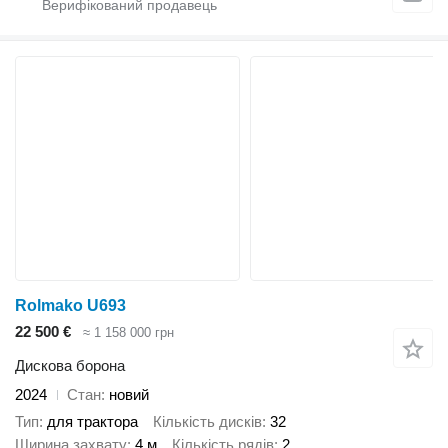
Rolmako U693
22 500 €
≈ 1 158 000 грн
Дискова борона
2024
Стан
новий
Тип
для трактора
Кількість дисків
32
Ширина захвату
4 м
Кількість рядів
2