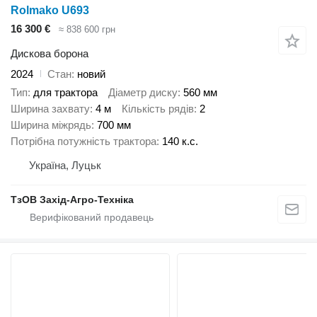
Rolmako U693
16 300 €
≈ 838 600 грн
Дискова борона
2024
Стан
новий
Тип
для трактора
Діаметр диску
560 мм
Ширина захвату
4 м
Кількість рядів
2
Ширина міжрядь
700 мм
Потрібна потужність трактора
140 к.с.
Україна, Луцьк
ТзОВ Захід-Агро-Техніка