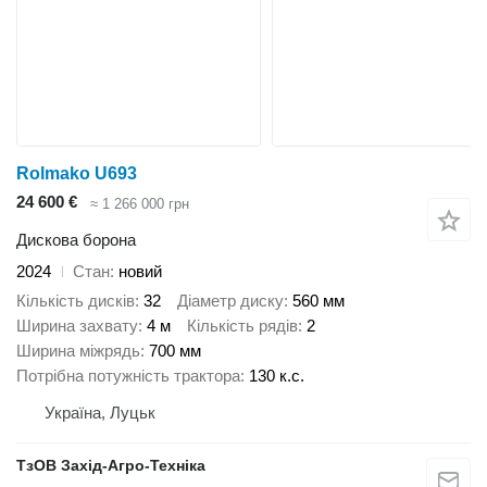
Rolmako U693
24 600 €
≈ 1 266 000 грн
Дискова борона
2024
Стан
новий
Кількість дисків
32
Діаметр диску
560 мм
Ширина захвату
4 м
Кількість рядів
2
Ширина міжрядь
700 мм
Потрібна потужність трактора
130 к.с.
Україна, Луцьк
ТзОВ Захід-Агро-Техніка