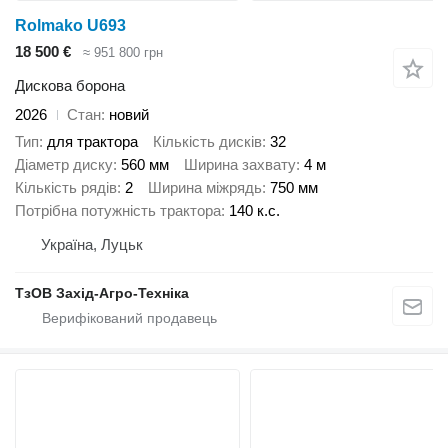
Rolmako U693
18 500 €
≈ 951 800 грн
Дискова борона
2026
Стан
новий
Тип
для трактора
Кількість дисків
32
Діаметр диску
560 мм
Ширина захвату
4 м
Кількість рядів
2
Ширина міжрядь
750 мм
Потрібна потужність трактора
140 к.с.
Україна, Луцьк
ТзОВ Захід-Агро-Техніка