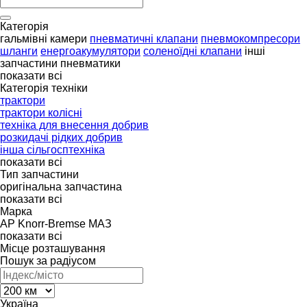
Категорія
гальмівні камери
пневматичні клапани
пневмокомпресори
шланги
енергоакумулятори
соленоїдні клапани
інші
запчастини пневматики
показати всі
Категорія техніки
трактори
трактори колісні
техніка для внесення добрив
розкидачі рідких добрив
інша сільгосптехніка
показати всі
Тип запчастини
оригінальна запчастина
показати всі
Марка
AP
Knorr-Bremse
МАЗ
показати всі
Місце розташування
Пошук за радіусом
Україна