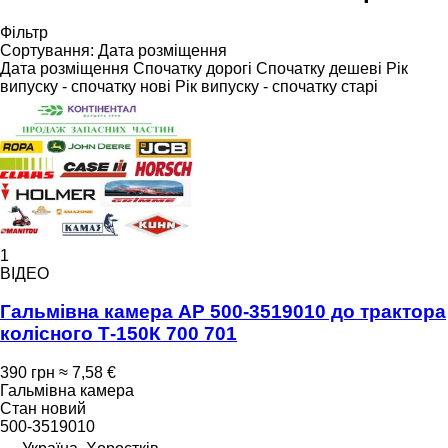
Фільтр
Сортування
:
Дата розміщення
Дата розміщення
Спочатку дорогі
Спочатку дешеві
Рік
випуску - спочатку нові
Рік випуску - спочатку старі
1
ВІДЕО
Гальмівна камера AP 500-3519010 до трактора
колісного Т-150К 700 701
390 грн
≈ 7,58 €
Гальмівна камера
Стан
новий
500-3519010