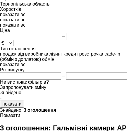
Тернопільська область
Хоростків
показати всі
показати всі
показати всі
Ціна
–
Тип оголошення
продаж
від виробника
лізинг
кредит
розстрочка
trade-in
(обмін з доплатою)
обмін
показати всі
Рік випуску
–
Не вистачає фільтрів?
Запропонувати зміну
Знайдено:
-
показати
Знайдено:
3 оголошення
Показати
3 оголошення:
Гальмівні камери AP