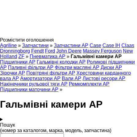
Розмістити оголошення
Agriline
»
Запчастини
»
Запчастини AP
Case
Case IH
Claas
Dronningborg
Fendt
Ford
John Deere
Massey Ferguson
New
Holland
ZF
»
Пневматика AP
»
Гальмівні камери AP
Підшипники AP
Гальмівні колодки AP
Роликові підшипники
AP
Паливні фільтри AP
Фільтри масляні AP
Диски AP
Зірочки AP
Повітряні фільтри AP
Хрестовини карданного
вала AP
Амортизатори AP
Вали AP
Листові ресори AP
Накінечники рульової тяги AP
Ремкомплекти AP
Підшипники маточини AP
»
Гальмівні камери AP
Пошук
(номер за каталогом, марка, модель, запчастина)