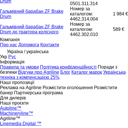
Drum
0501.311.314
Номер за
Гальмівний барабан ZF Brake
каталогом:
1 984 €
Drum
4462.314.004
Номер за
Гальмівний барабан ZF Brake
каталогом:
589 €
Drum до трактора колісного
4462.302.010
Компанія
Про нас
Допомога
Контакти
Україна / українська
Укр
Рус
Інформація
Правила та умови
Політика конфіденційності
Поради з
безпеки
Відгуки про Agriline
Блог
Каталог марок
Українська
техніка з компенсацією 25%
Наші пропозиції
Реклама на Agriline
Розмістити оголошення
Розмістити
банер
Партнерська програма
Для дилерів
Наші проєкти
Autoline™
Machineryline™
Agriline™
Linemedia Digital ™