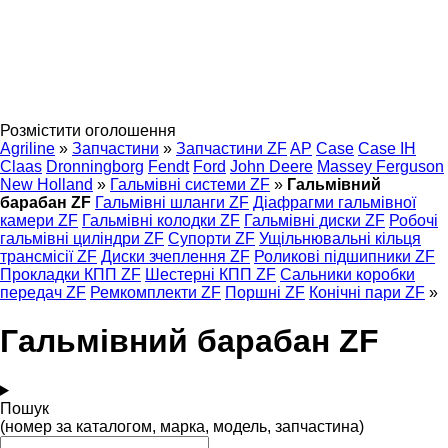
Розмістити оголошення
Agriline
»
Запчастини
»
Запчастини ZF
AP
Case
Case IH
Claas
Dronningborg
Fendt
Ford
John Deere
Massey Ferguson
New Holland
»
Гальмівні системи ZF
»
Гальмівний
барабан ZF
Гальмівні шланги ZF
Діафрагми гальмівної
камери ZF
Гальмівні колодки ZF
Гальмівні диски ZF
Робочі
гальмівні циліндри ZF
Супорти ZF
Ущільнювальні кільця
трансмісії ZF
Диски зчеплення ZF
Роликові підшипники ZF
Прокладки КПП ZF
Шестерні КПП ZF
Сальники коробки
передач ZF
Ремкомплекти ZF
Поршні ZF
Конічні пари ZF
»
Гальмівний барабан ZF
Пошук
(номер за каталогом, марка, модель, запчастина)