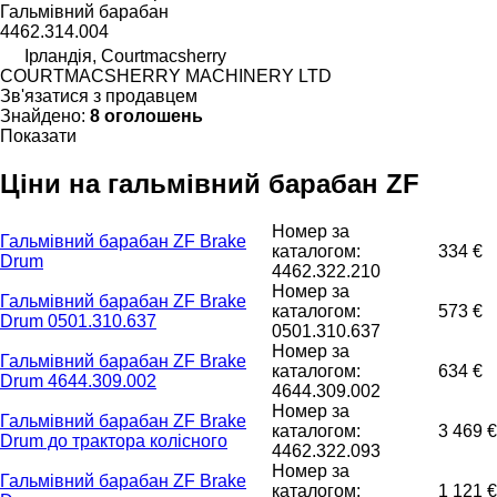
Гальмівний барабан
4462.314.004
Ірландія, Courtmacsherry
COURTMACSHERRY MACHINERY LTD
Зв'язатися з продавцем
Знайдено:
8 оголошень
Показати
Ціни на гальмівний барабан ZF
Номер за
Гальмівний барабан ZF Brake
каталогом:
334 €
Drum
4462.322.210
Номер за
Гальмівний барабан ZF Brake
каталогом:
573 €
Drum 0501.310.637
0501.310.637
Номер за
Гальмівний барабан ZF Brake
каталогом:
634 €
Drum 4644.309.002
4644.309.002
Номер за
Гальмівний барабан ZF Brake
каталогом:
3 469 €
Drum до трактора колісного
4462.322.093
Номер за
Гальмівний барабан ZF Brake
каталогом:
1 121 €