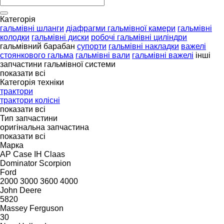
Категорія
гальмівні шланги
діафрагми гальмівної камери
гальмівні
колодки
гальмівні диски
робочі гальмівні циліндри
гальмівний барабан
супорти
гальмівні накладки
важелі
стоянкового гальма
гальмівні вали
гальмівні важелі
інші
запчастини гальмівної системи
показати всі
Категорія техніки
трактори
трактори колісні
показати всі
Тип запчастини
оригінальна запчастина
показати всі
Марка
AP
Case IH
Claas
Dominator
Scorpion
Ford
2000
3000
3600
4000
John Deere
5820
Massey Ferguson
30