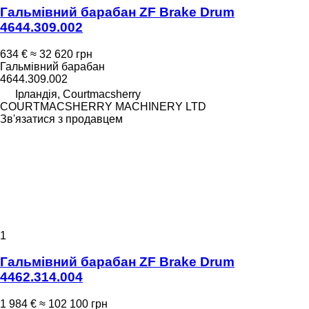
Гальмівний барабан ZF Brake Drum
4644.309.002
634 €
≈ 32 620 грн
Гальмівний барабан
4644.309.002
Ірландія, Courtmacsherry
COURTMACSHERRY MACHINERY LTD
Зв'язатися з продавцем
1
Гальмівний барабан ZF Brake Drum
4462.314.004
1 984 €
≈ 102 100 грн