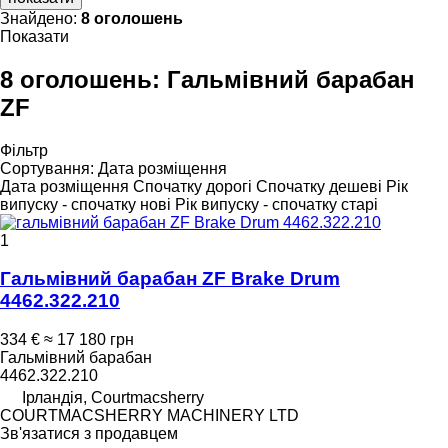
Знайдено:
8 оголошень
Показати
8 оголошень:
Гальмівний барабан
ZF
Фільтр
Сортування
:
Дата розміщення
Дата розміщення
Спочатку дорогі
Спочатку дешеві
Рік
випуску - спочатку нові
Рік випуску - спочатку старі
1
Гальмівний барабан ZF Brake Drum
4462.322.210
334 €
≈ 17 180 грн
Гальмівний барабан
4462.322.210
Ірландія, Courtmacsherry
COURTMACSHERRY MACHINERY LTD
Зв'язатися з продавцем