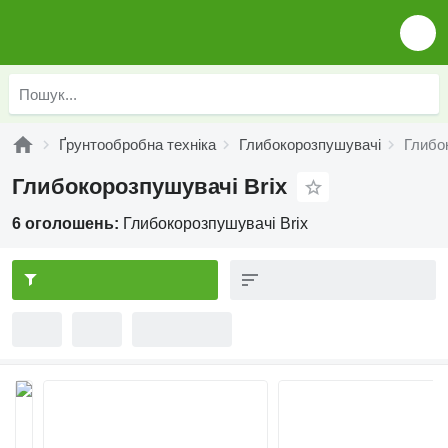
Ґрунтообробна техніка
Глибокорозпушувачі
Глибо
Глибокорозпушувачі Brix
6 оголошень:
Глибокорозпушувачі Brix