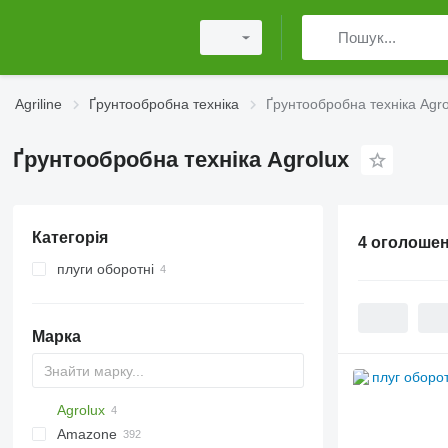
Agriline
Ґрунтообробна техніка
Ґрунтообробна техніка Agro
Ґрунтообробна техніка Agrolux
Категорія
4 оголоше
плуги оборотні
Марка
Agrolux
AS
Multivator
Combiplow
Jaguar
AT30
8
Amazone
Cultiplow
AU
10
KM180
FV