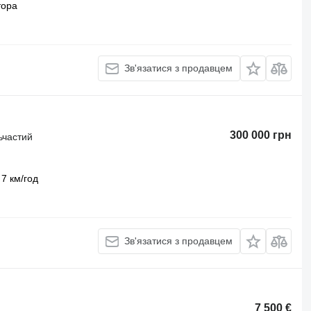
тора
Зв'язатися з продавцем
300 000 грн
ьчастий
7 км/год
Зв'язатися з продавцем
7 500 €