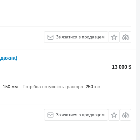
Зв'язатися з продавцем
одажна)
13 000 $
у
150 мм
Потрібна потужність трактора
250 к.с.
Зв'язатися з продавцем