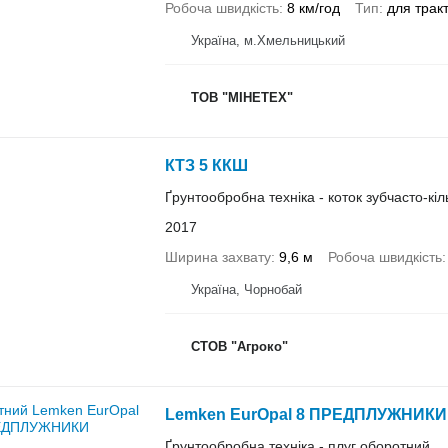
Робоча швидкість
8 км/год
Тип
для трак
Україна, м.Хмельницький
ТОВ "МІНЕТЕХ"
КТЗ 5 ККШ
Ґрунтообробна техніка - коток зубчасто-кіл
2017
Ширина захвату
9,6 м
Робоча швидкість
Україна, Чорнобай
СТОВ "Агроко"
Lemken EurOpal 8 ПРЕДПЛУЖНИКИ
Ґрунтообробна техніка - плуг оборотний