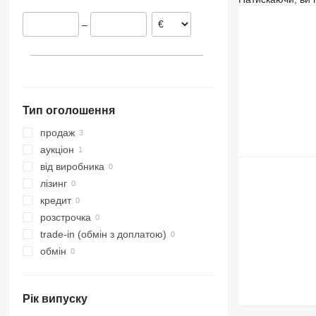
Solitair
–
VariDiamant
VariOpal
VariTansanit
VariTitan
VarioPack
Тип оголошення
Zirkon
продаж
аукціон
від виробника
лізинг
кредит
розстрочка
trade-in (обмін з доплатою)
обмін
Рік випуску