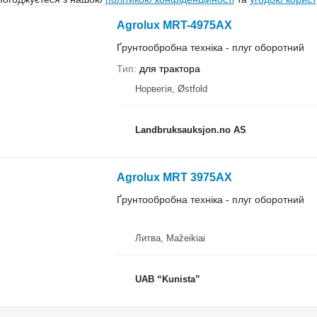
Agrolux MRT-4975AX
Ґрунтообробна техніка - плуг оборотний
Тип
для трактора
Норвегія, Østfold
Landbruksauksjon.no AS
Agrolux MRT 3975AX
Ґрунтообробна техніка - плуг оборотний
Литва, Mažeikiai
UAB “Kunista”