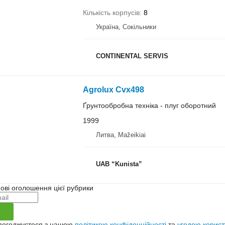
Кількість корпусів
8
Україна, Сокільники
CONTINENTAL SERVIS
Agrolux Cvx498
Ґрунтообробна техніка - плуг оборотний
1999
Литва, Mažeikiai
UAB “Kunista”
ові оголошення цієї рубрики
 погоджуєтеся з нашою
політикою конфіденційності
та
угодою корист