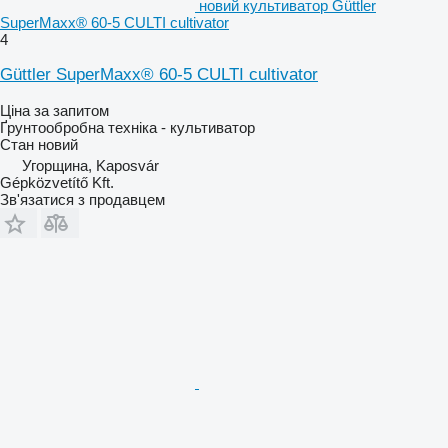
новий культиватор Güttler
SuperMaxx® 60-5 CULTI cultivator
4
Güttler SuperMaxx® 60-5 CULTI cultivator
Ціна за запитом
Ґрунтообробна техніка - культиватор
Стан
новий
Угорщина, Kaposvár
Gépközvetítő Kft.
Зв'язатися з продавцем