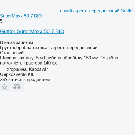
новий агрегат передпосівний Güttler
SuperMaxx 50-7 BIO
5
Güttler SuperMaxx 50-7 BIO
Ціна за запитом
Ґрунтообробна техніка - агрегат передпосівний
Стан
новий
Ширина захвату
5 м
Глибина обробітку
150 мм
Потрібна
потужність трактора
140 к.с.
Угорщина, Kaposvár
Gépközvetítő Kft.
Зв'язатися з продавцем