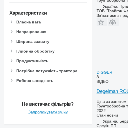
Ґрунтообробна те
Україна, Прив
ТОВ "Трайгон Фа
Характеристики
Зв'язатися з пр
Власна вага
Напрацювання
Ширина захвату
Глибина обробітку
Продуктивність
Потрібна потужність трактора
DIGGER
8
Робоча швидкість
ВІДЕО
Degelman RO
Ціна за запитом
Не вистачає фільтрів?
Ґрунтообробна 
2022
Запропонувати зміну
Стан
новий
Україна, Бер
Средін ПП