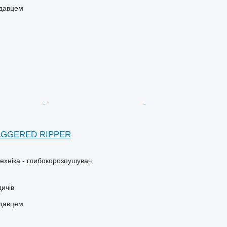
одавцем
AGGERED RIPPER
ехніка - глибокорозпушувач
дичів
одавцем