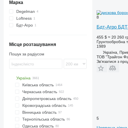
Марка
Degelman
8
Loftness
Бдт-Агро
Бдт-Агро БДТ
455 $
≈ 20 260 г
Ґрунтообробна т
Місце розташування
1989
Україна, Прив
Пошук за радіусом
ТОВ "Трайгон Фа
Зв'язатися з пр
Україна
Київська область
Черкаська область
Київ
Дніпропетровська область
Біла Церква
Черкаси
Кіровоградська область
Переяслав-Хмельницький
Звенигородка
Дніпро
Вінницька область
Бориспіль
Золотоноша
Слобожанське
Кропивницький
5
Тернопільська область
Обухів
Доброводи
Павлоград
Знам'янка
Вінниця
Одеська область
Березань
Умань
Кам'янське
Кам'янець
Якушинці
Тернопіль