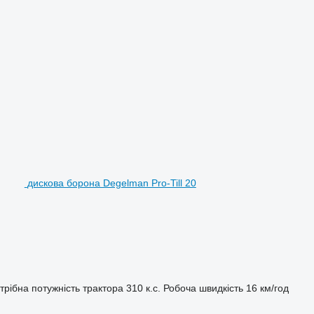
дискова борона Degelman Pro-Till 20
трібна потужність трактора
310 к.с.
Робоча швидкість
16 км/год