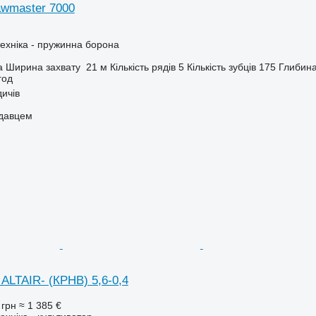
awmaster 7000
ехніка - пружинна борона
а
Ширина захвату
21 м
Кількість рядів
5
Кількість зубців
175
Глибина
год
дичів
одавцем
 ALTAIR- (КРНВ) 5,6-0,4
 грн
≈ 1 385 €