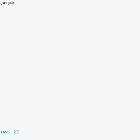
одавцем
rower 20