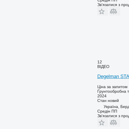
Средін ПП
Зв'язатися з пр
12
ВІДЕО
Degelman ST
Ціна за запитом
Ґрунтообробна т
2024
Стан
новий
Україна, Бер
Средін ПП
Зв'язатися з пр