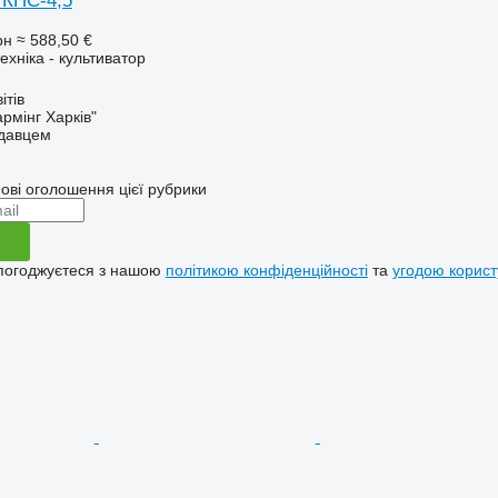
 КПС-4,5
рн
≈ 588,50 €
хніка - культиватор
ітів
рмінг Харків"
одавцем
ові оголошення цієї рубрики
 погоджуєтеся з нашою
політикою конфіденційності
та
угодою корист