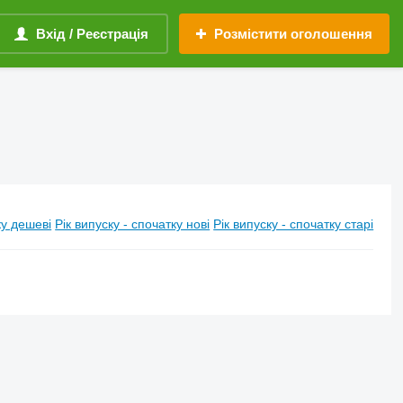
Вхід / Реєстрація
Розмістити оголошення
у дешеві
Рік випуску - спочатку нові
Рік випуску - спочатку старі