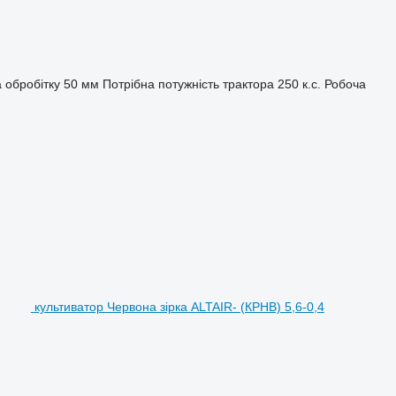
 обробітку
50 мм
Потрібна потужність трактора
250 к.с.
Робоча
культиватор Червона зірка ALTAIR- (КРНВ) 5,6-0,4