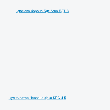
дискова борона Бдт-Агро БДТ-3
культиватор Червона зірка КПС-4,5