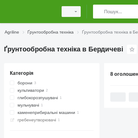
Agriline
Ґрунтообробна техніка
Ґрунтообробна техніка в Бе
Ґрунтообробна техніка в Бердичеві
Категорія
8 оголоше
борони
культиватори
дискові борони
глибокорозпушувачі
пружинні борони
мульчувачі
каменеприбиральні машини
мульчери для трактора
гребенеутворювачі