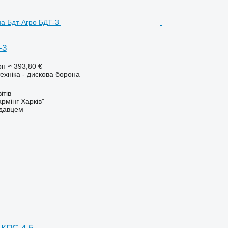
-3
рн
≈ 393,80 €
ехніка - дискова борона
ітів
рмінг Харків"
одавцем