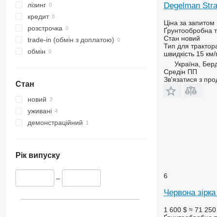
Degelman Str
лізинг
кредит
Ціна за запитом
розстрочка
Ґрунтообробна т
Стан
новий
trade-in (обмін з доплатою)
Тип
для трактор
обмін
швидкість
15 км/
Україна, Бер
Средін ПП
Зв'язатися з пр
Стан
новий
уживані
демонстраційний
Рік випуску
6
–
Червона зірка
1 600 $
≈ 71 250