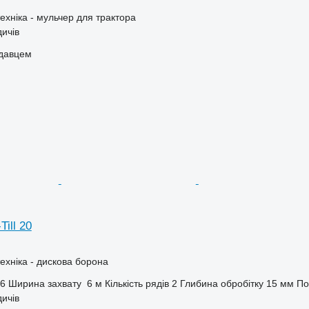
ехніка - мульчер для трактора
дичів
одавцем
ill 20
ехніка - дискова борона
6
Ширина захвату
6 м
Кількість рядів
2
Глибина обробітку
15 мм
По
дичів