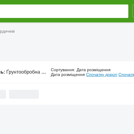
рдичеві
Сортування
:
Дата розміщення
нь:
Ґрунтообробна техніка в Бердичеві
Дата розміщення
Спочатку дорогі
Спочатк