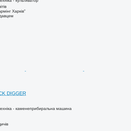
хніка - культиватор
ітів
рмінг Харків"
одавцем
CK DIGGER
техніка - каменеприбиральна машина
дичів