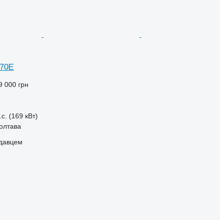
270E
9 000 грн
.с. (169 кВт)
Полтава
одавцем