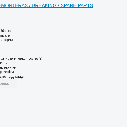
EMONTERAS / BREAKING / SPARE PARTS
 Rūdos
mpany
одавцем
о описали наш портал?
ень
ецтехніки
техніки
ної відповіді
овідь