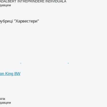
ADALBERT ÎNTREPRINDERE INDIVIDUALĂ
одавцем
рубриці "Харвестери"
ion King 8W
ігів
одавцем