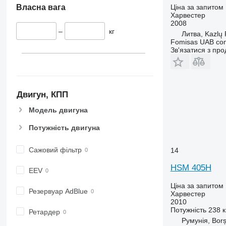
Ціна за запитом
Власна вага
Харвестер
2008
–
кг
Литва, Kazlų
Fomisas UAB co
Зв'язатися з пр
Двигун, КПП
Модель двигуна
Потужність двигуна
Сажовий фільтр
14
HSM 405H
EEV
Ціна за запитом
Резервуар AdBlue
Харвестер
2010
Потужність
238 к
Ретардер
Румунія, Bor