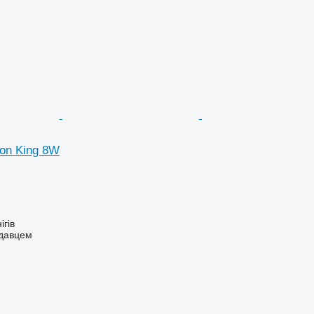
ion King 8W
ігів
одавцем