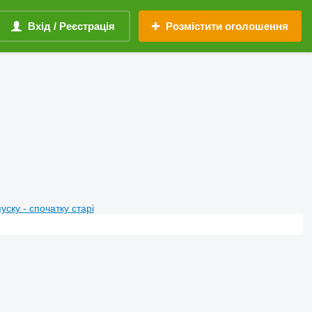
Вхід / Реєстрація
Розмістити оголошення
пуску - спочатку старі