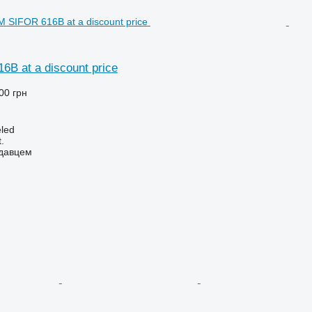
B at a discount price
00 грн
led
.
одавцем