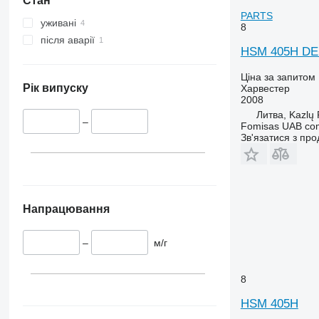
Стан
PARTS
уживані
8
після аварії
HSM 405H DE
Ціна за запитом
Рік випуску
Харвестер
2008
Литва, Kazlų
–
Fomisas UAB co
Зв'язатися з пр
Напрацювання
–
м/г
8
HSM 405H