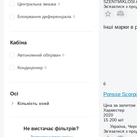
SZENTMIKLOSI 
Центральна змазка
Зв'язатися з пр
Блокування диференціала
Інші марки в 
Кабіна
Автономний обігрівач
Кондиціонер
6
Осі
Ponsse Scorp
Кількість осей
Ціна за запитом
Харвестер
2020
15 200 м/г
Україна, Черн
Не вистачає фільтрів?
Зв'язатися з пр
Запропонувати зміну