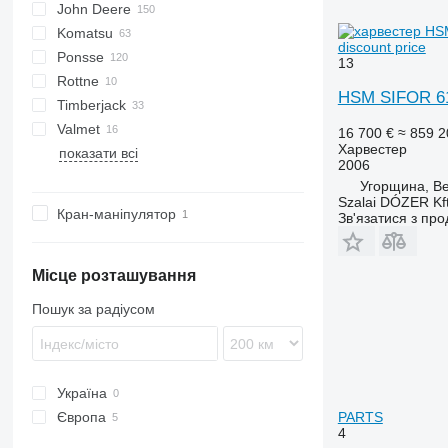
John Deere
590
Komatsu
1070 E
discount price
Ponsse
1110
K-series
8H GT
LB
13
Rottne
1170 E
12H GTE
Bear
HSM SIFOR 616
Timberjack
1170 G
Beaver
H-series
HR46
Valmet
1210
Elk
870
16 700 €
≈ 859 2
Харвестер
показати всі
1270
Ergo
1070
901
2006
1470
Fox
1270
911
Угорщина, Be
6115
H-series
1470
Szalai DÓZER Kft
Кран-маніпулятор
Зв'язатися з пр
6930
Scorpion
F-series
H-series
Місце розташування
Пошук за радіусом
Україна
PARTS
Європа
4
Литва