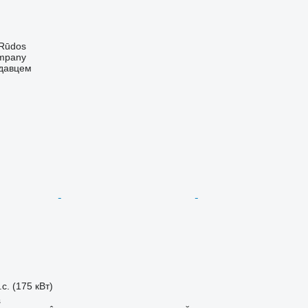
 Rūdos
mpany
одавцем
.с. (175 кВт)
ș