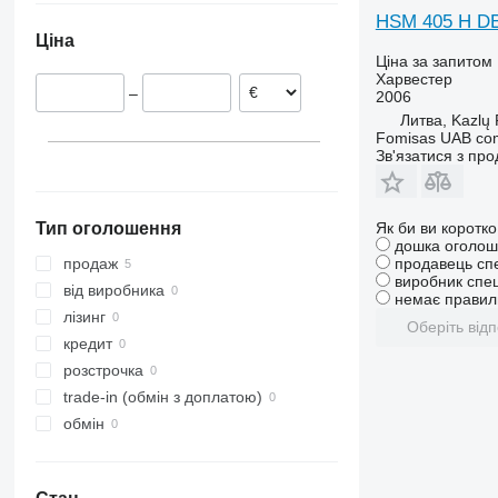
Румунія
HSM 405 H D
Ціна
Угорщина
Ціна за запитом
Харвестер
–
2006
Литва, Kazlų
Fomisas UAB co
Зв'язатися з пр
Як би ви коротк
Тип оголошення
дошка оголош
продавець сп
продаж
виробник спец
від виробника
немає правиль
лізинг
Оберіть відп
кредит
розстрочка
trade-in (обмін з доплатою)
обмін