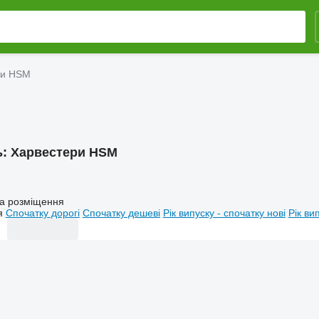
ри HSM
ь:
Харвестери HSM
а розміщення
я
Спочатку дорогі
Спочатку дешеві
Рік випуску - спочатку нові
Рік ви