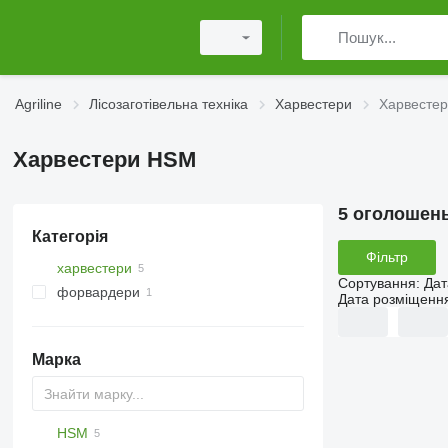
Agriline
Лісозаготівельна техніка
Харвестери
Харвесте
Харвестери HSM
5 оголошен
Категорія
Фільтр
харвестери
Сортування
:
Дат
форвардери
Дата розміщенн
Марка
HSM
560
Katana