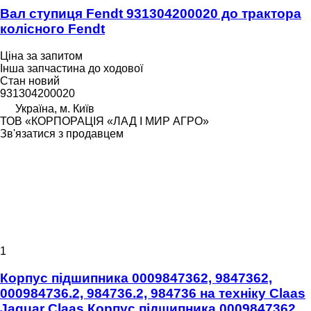
Вал ступиця Fendt 931304200020 до трактора
колісного Fendt
Ціна за запитом
Інша запчастина до ходової
Стан
новий
931304200020
Україна, м. Київ
ТОВ «КОРПОРАЦІЯ «ЛАД І МИР АГРО»
Зв'язатися з продавцем
1
Корпус підшипника 0009847362, 9847362,
000984736.2, 984736.2, 984736 на техніку Claas
Jaguar Claas Корпус підшипника 0009847362