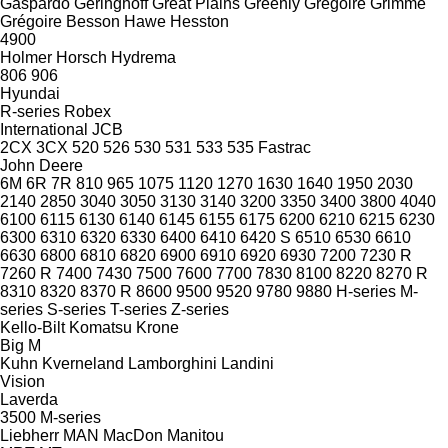
Gaspardo
Geringhoff
Great Plains
Greenly
Gregoire
Grimme
Grégoire Besson
Hawe
Hesston
4900
Holmer
Horsch
Hydrema
806
906
Hyundai
R-series
Robex
International
JCB
2CX
3CX
520
526
530
531
533
535
Fastrac
John Deere
6M
6R
7R
810
965
1075
1120
1270
1630
1640
1950
2030
2140
2850
3040
3050
3130
3140
3200
3350
3400
3800
4040
6100
6115
6130
6140
6145
6155
6175
6200
6210
6215
6230
6300
6310
6320
6330
6400
6410
6420 S
6510
6530
6610
6630
6800
6810
6820
6900
6910
6920
6930
7200
7230 R
7260 R
7400
7430
7500
7600
7700
7830
8100
8220
8270 R
8310
8320
8370 R
8600
9500
9520
9780
9880
H-series
M-
series
S-series
T-series
Z-series
Kello-Bilt
Komatsu
Krone
Big M
Kuhn
Kverneland
Lamborghini
Landini
Vision
Laverda
3500
M-series
Liebherr
MAN
MacDon
Manitou