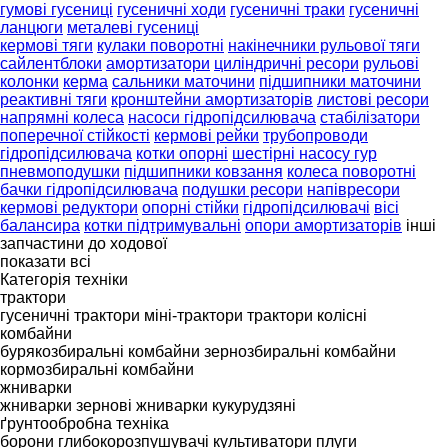
гумові гусениці
гусеничні ходи
гусеничні траки
гусеничні
ланцюги
металеві гусениці
кермові тяги
кулаки поворотні
накінечники рульової тяги
сайлентблоки
амортизатори
циліндричні ресори
рульові
колонки
керма
сальники маточини
підшипники маточини
реактивні тяги
кронштейни амортизаторів
листові ресори
напрямні колеса
насоси гідропідсилювача
стабілізатори
поперечної стійкості
кермові рейки
трубопроводи
гідропідсилювача
котки опорні
шестірні насосу гур
пневмоподушки
підшипники ковзання
колеса поворотні
бачки гідропідсилювача
подушки ресори
напівресори
кермові редуктори
опорні стійки
гідропідсилювачі
вісі
балансира
котки підтримувальні
опори амортизаторів
інші
запчастини до ходової
показати всі
Категорія техніки
трактори
гусеничні трактори
міні-трактори
трактори колісні
комбайни
бурякозбиральні комбайни
зернозбиральні комбайни
кормозбиральні комбайни
жниварки
жниварки зернові
жниварки кукурудзяні
ґрунтообробна техніка
борони
глибокорозпушувачі
культиватори
плуги