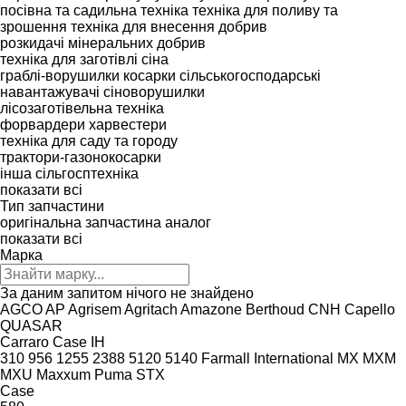
посівна та садильна техніка
техніка для поливу та
зрошення
техніка для внесення добрив
розкидачі мінеральних добрив
техніка для заготівлі сіна
граблі-ворушилки
косарки
сільськогосподарські
навантажувачі
сіноворушилки
лісозаготівельна техніка
форвардери
харвестери
техніка для саду та городу
трактори-газонокосарки
інша сільгосптехніка
показати всі
Тип запчастини
оригінальна запчастина
аналог
показати всі
Марка
За даним запитом нічого не знайдено
AGCO
AP
Agrisem
Agritach
Amazone
Berthoud
CNH
Capello
QUASAR
Carraro
Case IH
310
956
1255
2388
5120
5140
Farmall
International
MX
MXM
MXU
Maxxum
Puma
STX
Case