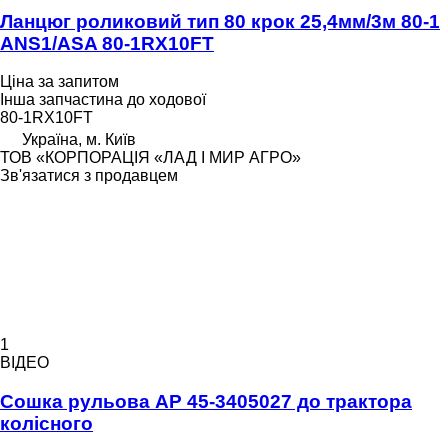
Ланцюг роликовий тип 80 крок 25,4мм/3м 80-1
ANS1/ASA 80-1RX10FT
Ціна за запитом
Інша запчастина до ходової
80-1RX10FT
Україна, м. Київ
ТОВ «КОРПОРАЦІЯ «ЛАД І МИР АГРО»
Зв'язатися з продавцем
1
ВІДЕО
Сошка рульова AP 45-3405027 до трактора
колісного