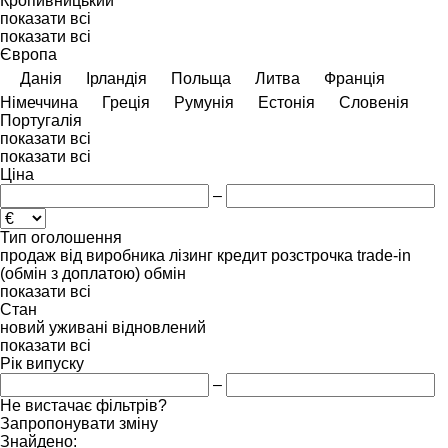
Кропивницький
показати всі
показати всі
Європа
Данія
Ірландія
Польща
Литва
Франція
Німеччина
Греція
Румунія
Естонія
Словенія
Португалія
показати всі
показати всі
Ціна
–
Тип оголошення
продаж
від виробника
лізинг
кредит
розстрочка
trade-in
(обмін з доплатою)
обмін
показати всі
Стан
новий
уживані
відновлений
показати всі
Рік випуску
–
Не вистачає фільтрів?
Запропонувати зміну
Знайдено: