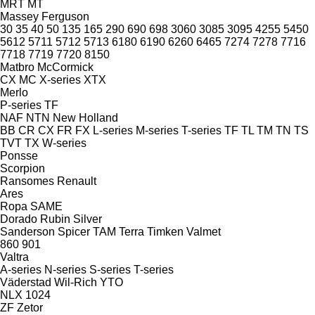
MRT
MT
Massey Ferguson
30
35
40
50
135
165
290
690
698
3060
3085
3095
4255
5450
5612
5711
5712
5713
6180
6190
6260
6465
7274
7278
7716
7718
7719
7720
8150
Matbro
McCormick
CX
MC
X-series
XTX
Merlo
P-series
TF
NAF
NTN
New Holland
BB
CR
CX
FR
FX
L-series
M-series
T-series
TF
TL
TM
TN
TS
TVT
TX
W-series
Ponsse
Scorpion
Ransomes
Renault
Ares
Ropa
SAME
Dorado
Rubin
Silver
Sanderson
Spicer
TAM
Terra
Timken
Valmet
860
901
Valtra
A-series
N-series
S-series
T-series
Väderstad
Wil-Rich
YTO
NLX 1024
ZF
Zetor