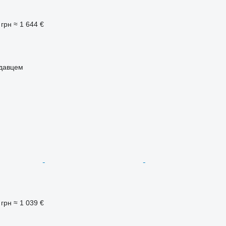
 грн
≈ 1 644 €
одавцем
 грн
≈ 1 039 €