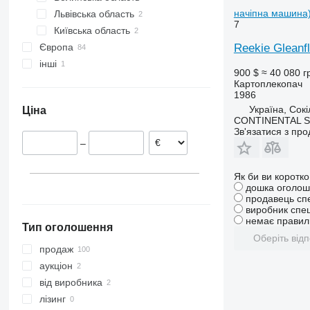
начіпна машина
Львівська область
7
Київська область
Сокільники
Reekie Gleanf
Європа
Київ
інші
Чабани
Польща
900 $
≈ 40 080 г
Німеччина
Молдова
Картоплекопач
1986
Нідерланди
Україна, Сок
Ціна
Норвегія
CONTINENTAL S
Австрія
Зв'язатися з пр
–
Румунія
Франція
Як би ви коротк
Литва
дошка оголош
показати всі
продавець сп
виробник спец
немає правиль
Тип оголошення
Оберіть відп
продаж
аукціон
від виробника
лізинг