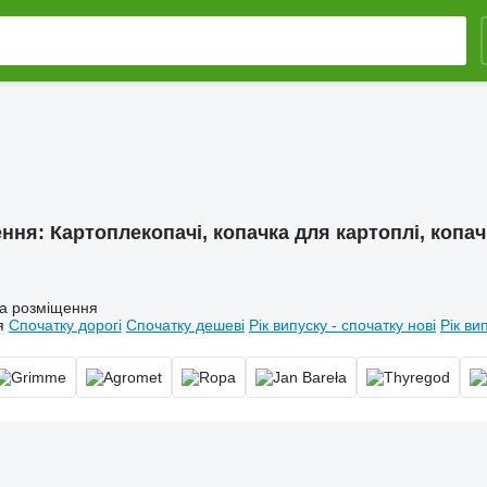
ення:
Картоплекопачі, копачка для картоплі, копа
а розміщення
я
Спочатку дорогі
Спочатку дешеві
Рік випуску - спочатку нові
Рік ви