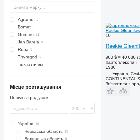
Agromet
Spirit
Bomet
Z-series
Reekie Gleanflo
Grimme
U-series
10
Jan Bareła
Z-series
DL
Reekie Gleanf
Ropa
EVO
Thyregod
GT
Keiler
900 $
≈ 40 080 г
Картоплекопач
показати всі
HT
WEGA
1986
KS
Україна, Сок
CONTINENTAL S
SE
Зв'язатися з пр
Місце розташування
VARITRON
WH
Пошук за радіусом
Україна
Черкаська область
Волинська область
Звенигородка