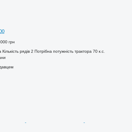
00
 000 грн
а
Кількість рядів
2
Потрібна потужність трактора
70 к.с.
ани
одавцем