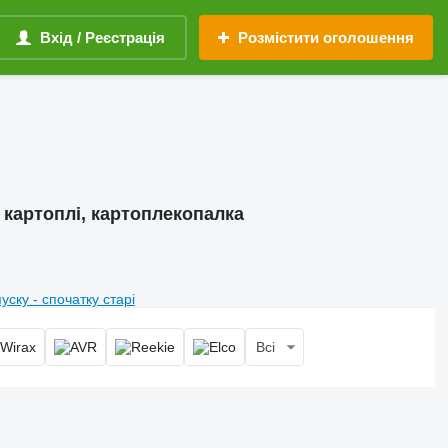
Вхід / Реєстрація
Розмістити оголошення
ч картоплі, картоплекопалка
пуску - спочатку старі
Всі