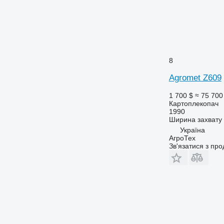
8
Agromet Z609
1 700 $
≈ 75 700
Картоплекопач
1990
Ширина захвату
Україна
АгроТех
Зв'язатися з пр