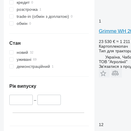
кредит
розстрочка
trade-in (обмін з доплатою)
1
обмін
Grimme WH 2
23 530 €
≈ 1 211
Стан
Картоплекопач
Тип
для трактор
новий
Україна, Чаб
уживані
ТОВ "Агролінії"
Зв'язатися з пр
демонстраційний
Рік випуску
–
12