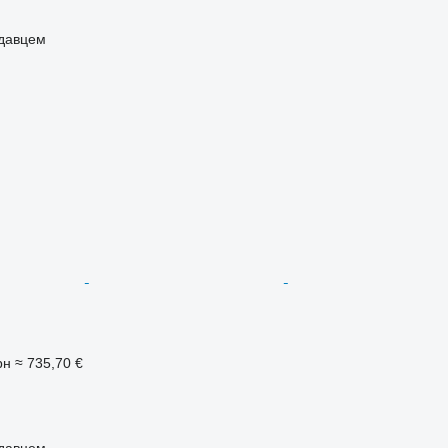
одавцем
рн
≈ 735,70 €
одавцем