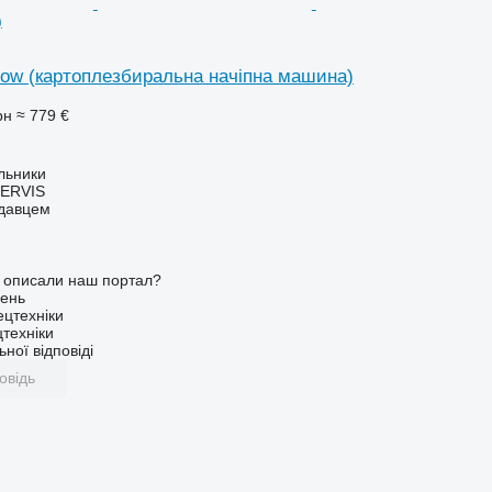
)
low (картоплезбиральна начіпна машина)
рн
≈ 779 €
ільники
ERVIS
одавцем
о описали наш портал?
ень
ецтехніки
техніки
ної відповіді
овідь