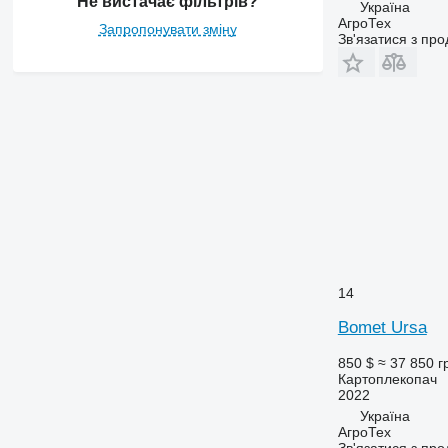
Не вистачає фільтрів?
Україна
АгроТех
Запропонувати зміну
Зв'язатися з пр
14
Bomet Ursa
850 $
≈ 37 850 г
Картоплекопач
2022
Україна
АгроТех
Зв'язатися з пр