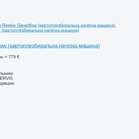
w (картоплезбиральна начіпна машина)
low (картоплезбиральна начіпна машина)
рн
≈ 779 €
ільники
ERVIS
одавцем