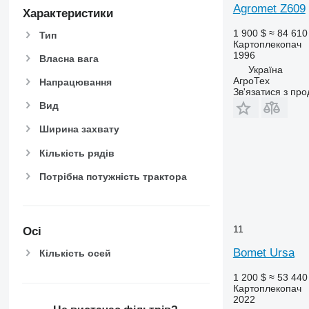
Agromet Z609
Характеристики
1 900 $
≈ 84 610
Тип
Картоплекопач
1996
Власна вага
Україна
АгроТех
Напрацювання
Зв'язатися з пр
Вид
Ширина захвату
Кількість рядів
Потрібна потужність трактора
11
Осі
Bomet Ursa
Кількість осей
1 200 $
≈ 53 440
Картоплекопач
2022