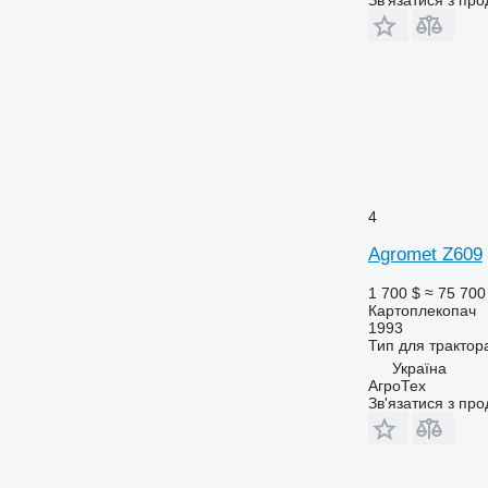
4
Agromet Z609
1 700 $
≈ 75 700
Картоплекопач
1993
Тип
для трактор
Україна
АгроТех
Зв'язатися з пр