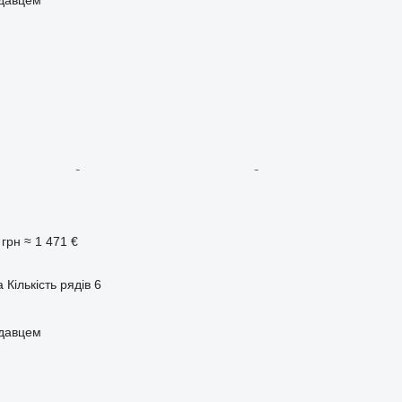
 грн
≈ 1 471 €
а
Кількість рядів
6
одавцем