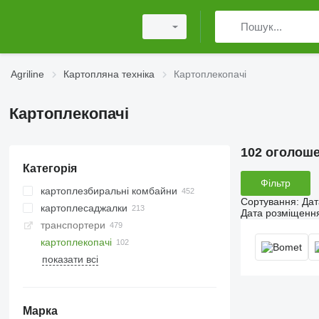
Agriline
Картопляна техніка
Картоплекопачі
Картоплекопачі
102 оголош
Категорія
Фільтр
картоплезбиральні комбайни
Сортування
:
Дат
картоплесаджалки
Дата розміщенн
транспортери
картоплекопачі
показати всі
Марка