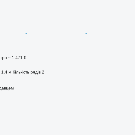
 грн
≈ 1 471 €
1,4 м
Кількість рядів
2
одавцем