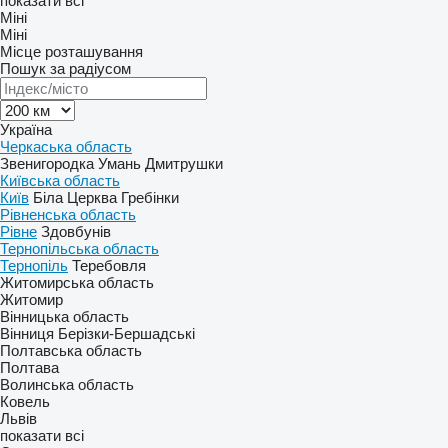
показати всі
Міні
Міні
Місце розташування
Пошук за радіусом
Україна
Черкаська область
Звенигородка
Умань
Дмитрушки
Київська область
Київ
Біла Церква
Гребінки
Рівненська область
Рівне
Здовбунів
Тернопільська область
Тернопіль
Теребовля
Житомирська область
Житомир
Вінницька область
Вінниця
Берізки-Бершадські
Полтавська область
Полтава
Волинська область
Ковель
Львів
показати всі