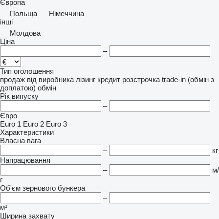
Європа
Польща
Німеччина
інші
Молдова
Ціна
–
Тип оголошення
продаж
від виробника
лізинг
кредит
розстрочка
trade-in (обмін з
доплатою)
обмін
Рік випуску
–
Євро
Euro 1
Euro 2
Euro 3
Характеристики
Власна вага
–
кг
Напрацювання
–
м/
г
Об'єм зернового бункера
–
м³
Ширина захвату