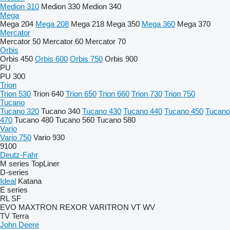
Medion 310
Medion 330
Medion 340
Mega
Mega 204
Mega 208
Mega 218
Mega 350
Mega 360
Mega 370
Mercator
Mercator 50
Mercator 60
Mercator 70
Orbis
Orbis 450
Orbis 600
Orbis 750
Orbis 900
PU
PU 300
Trion
Trion 530
Trion 640
Trion 650
Trion 660
Trion 730
Trion 750
Tucano
Tucano 320
Tucano 340
Tucano 430
Tucano 440
Tucano 450
Tucano
470
Tucano 480
Tucano 560
Tucano 580
Vario
Vario 750
Vario 930
9100
Deutz-Fahr
M series
TopLiner
D-series
Ideal
Katana
E series
RL
SF
EVO
MAXTRON
REXOR
VARITRON
VT
WV
TV
Terra
John Deere