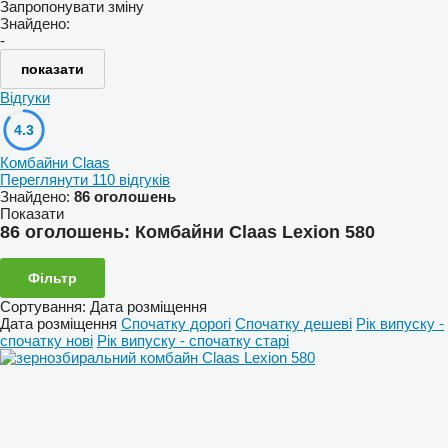
Запропонувати зміну
Знайдено:
-
показати
Відгуки
4.3
Комбайни Claas
Переглянути 110 відгуків
Знайдено:
86 оголошень
Показати
86 оголошень:
Комбайни Claas Lexion 580
Фільтр
Сортування
:
Дата розміщення
Дата розміщення
Спочатку дорогі
Спочатку дешеві
Рік випуску -
спочатку нові
Рік випуску - спочатку старі