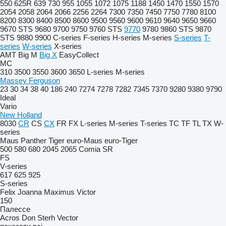
550
625R
639
730
955
1055
1072
1075
1188
1450
1470
1550
1570
2054
2058
2064
2066
2256
2264
7300
7350
7450
7750
7780
8100
8200
8300
8400
8500
8600
9500
9560
9600
9610
9640
9650
9660
9670 STS
9680
9700
9750
9760 STS
9770
9780
9860 STS
9870
STS
9880
9900
C-series
F-series
H-series
M-series
S-series
T-
series
W-series
X-series
AMT
Big M
Big X
EasyCollect
MC
310
3500
3550
3600
3650
L-series
M-series
Massey Ferguson
23
30
34
38
40
186
240
7274
7278
7282
7345
7370
9280
9380
9790
Ideal
Vario
New Holland
8030
CR
CS
CX
FR
FX
L-series
M-series
T-series
TC
TF
TL
TX
W-
series
Maus
Panther
Tiger
euro-Maus
euro-Tiger
500
580
680
2045
2065
Comia
SR
FS
V-series
617
625
925
S-series
Felix
Joanna
Maximus
Victor
150
Палессе
Acros
Don
Sterh
Vector