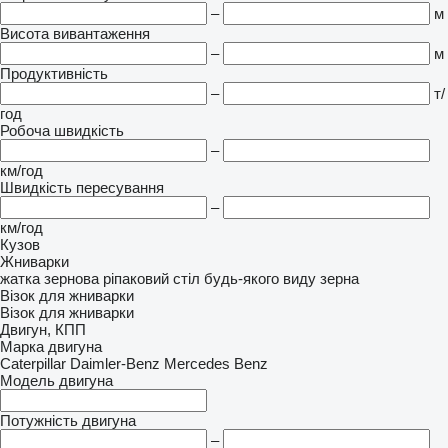
–
м
Висота вивантаження
–
м
Продуктивність
–
т/
год
Робоча швидкість
–
км/год
Швидкість пересування
–
км/год
Кузов
Жниварки
жатка зернова
ріпаковий стіл
будь-якого виду зерна
Візок для жниварки
Візок для жниварки
Двигун, КПП
Марка двигуна
Caterpillar
Daimler-Benz
Mercedes Benz
Модель двигуна
Потужність двигуна
–