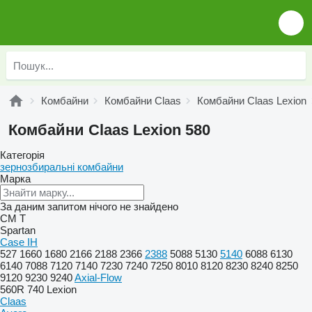
Комбайни
Комбайни Claas
Комбайни Claas Lexion
Комбайни Claas Lexion 580
Категорія
зернозбиральні комбайни
Марка
За даним запитом нічого не знайдено
CM
T
Spartan
Case IH
527
1660
1680
2166
2188
2366
2388
5088
5130
5140
6088
6130
6140
7088
7120
7140
7230
7240
7250
8010
8120
8230
8240
8250
9120
9230
9240
Axial-Flow
560R
740
Lexion
Claas