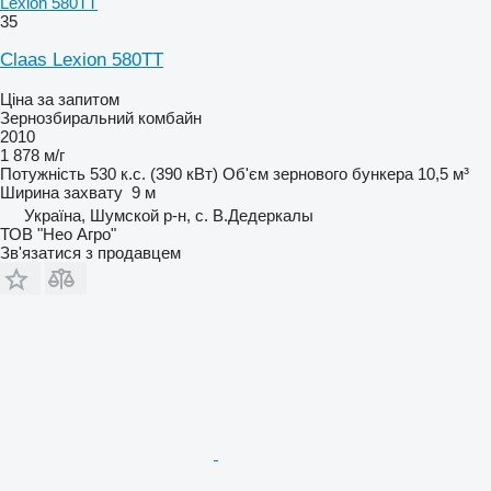
Lexion 580TT
35
Claas Lexion 580TT
Ціна за запитом
Зернозбиральний комбайн
2010
1 878 м/г
Потужність
530 к.с. (390 кВт)
Об'єм зернового бункера
10,5 м³
Ширина захвату
9 м
Україна, Шумской р-н, с. В.Дедеркалы
ТОВ "Нео Агро"
Зв'язатися з продавцем