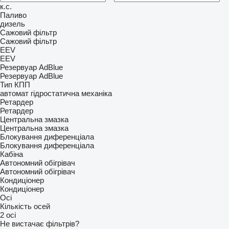
к.с.
Паливо
дизель
Сажовий фільтр
Сажовий фільтр
EEV
EEV
Резервуар AdBlue
Резервуар AdBlue
Тип КПП
автомат
гідростатична
механіка
Ретардер
Ретардер
Центральна змазка
Центральна змазка
Блокування диференціала
Блокування диференціала
Кабіна
Автономний обігрівач
Автономний обігрівач
Кондиціонер
Кондиціонер
Осі
Кількість осей
2 осі
Не вистачає фільтрів?