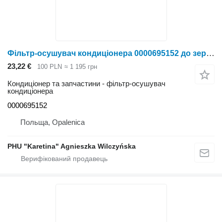
Фільтр-осушувач кондиціонера 0000695152 до зернозбирального комбайна Claas Lexion
23,22 €
100 PLN
≈ 1 195 грн
Кондиціонер та запчастини - фільтр-осушувач
кондиціонера
0000695152
Польща, Opalenica
PHU "Karetina" Agnieszka Wilczyńska