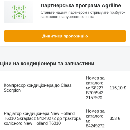
Партнерська програма Agriline
Станьте нашим партнером і отримуйте прибуток
за кожного залученого клієнта
Дивитися пропозицію
Ціни на кондиціонери та запчастини
Номер за
каталого
Компресор кондиціонера до Claas
м: S8227
116,10 €
Scorpion
B709S43
3157920
Номер за
Радіатор кондиціонера New Holland
каталого
T6010 Skraplacz 84249272 до трактора
353 €
м:
колісного New Holland T6010
84249272