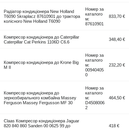
Номер за
Радіатор кондиціонера New Holland
каталого
T6090 Skraplacz 87610901 до трактора
833,70 €
м:
колісного New Holland T6090
87610901
Компресор кондиціонера до Caterpillar
348,40 €
Caterpillar Cat Perkins 1106D C6.6
Номер за
каталого
Компресор кондиціонера до Krone Big
м:
232,20 €
M II
00940405
0
Номер за
Компресор кондиціонера до
каталого
зернозбирального комбайна Massey
м:
464,50 €
Ferguson Massey Fergusson MF 30
D4508006
2
Claas Компресор кондиціонера Jaguar
820 840 860 Sanden 00 0625 99 до
418 €