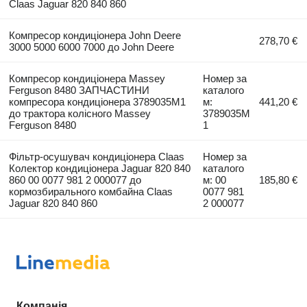
Claas Jaguar 820 840 860
Компресор кондиціонера John Deere
278,70 €
3000 5000 6000 7000 до John Deere
Компресор кондиціонера Massey
Номер за
Ferguson 8480 ЗАПЧАСТИНИ
каталого
компресора кондиціонера 3789035M1
м:
441,20 €
до трактора колісного Massey
3789035M
Ferguson 8480
1
Фільтр-осушувач кондиціонера Claas
Номер за
Колектор кондиціонера Jaguar 820 840
каталого
860 00 0077 981 2 000077 до
м: 00
185,80 €
кормозбирального комбайна Claas
0077 981
Jaguar 820 840 860
2 000077
Компанія