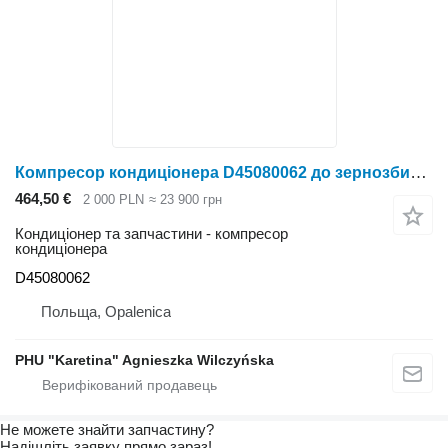
Компресор кондиціонера D45080062 до зернозбирального комбайна Massey Ferguson Massey Fergusson MF 30
464,50 €
2 000 PLN
≈ 23 900 грн
Кондиціонер та запчастини - компресор
кондиціонера
D45080062
Польща, Opalenica
PHU "Karetina" Agnieszka Wilczyńska
Не можете знайти запчастину?
Надішліть заявку прямо зараз!