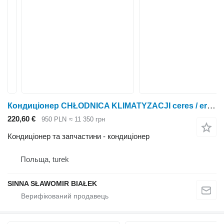
Кондиціонер CHŁODNICA KLIMATYZACJI ceres / ergos / celtis / reno / class D75 до трактора Renault Ergos
220,60 €
950 PLN
≈ 11 350 грн
Кондиціонер та запчастини - кондиціонер
Польща, turek
SINNA SŁAWOMIR BIAŁEK