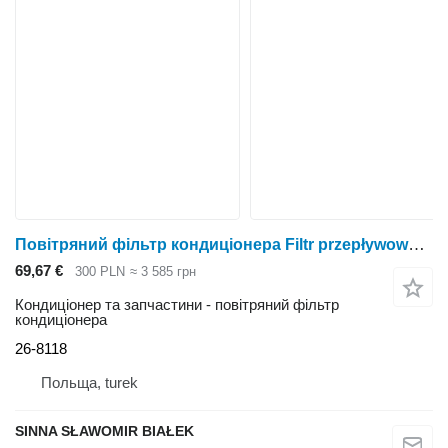
Повітряний фільтр кондиціонера Filtr przepływowy od klimatyzacji 26-8118 renalut ,class klima u до трактора колісного Renault class
69,67 €
300 PLN
≈ 3 585 грн
Кондиціонер та запчастини - повітряний фільтр
кондиціонера
26-8118
Польща, turek
SINNA SŁAWOMIR BIAŁEK