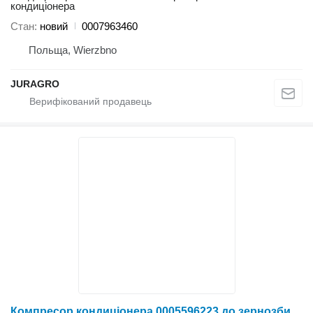
кондиціонера
Стан
новий
0007963460
Польща, Wierzbno
JURAGRO
Компресор кондиціонера 0005596223 до зернозбирального комбайна Claas Lexion