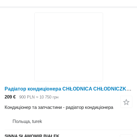
Радіатор кондиціонера CHŁODNICA CHŁODNICZKA KLIMATYZACJI filtr renalut, ergos, ceres, до трактора колісного Renault ergos, ceres
209 €
900 PLN
≈ 10 750 грн
Кондиціонер та запчастини - радіатор кондиціонера
Польща, turek
SINNA SŁAWOMIR BIAŁEK