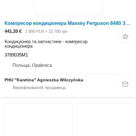
Компресор кондиціонера Massey Ferguson 8480 ЗАПЧАСТИНИ компресора кондиціонера 3789035M1 до трактора колісного Massey Ferguson 8480
441,20 €
1 900 PLN
≈ 22 700 грн
Кондиціонер та запчастини - компресор
кондиціонера
3789035M1
Польща, Opalenica
PHU "Karetina" Agnieszka Wilczyńska