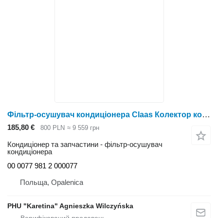
Фільтр-осушувач кондиціонера Claas Колектор кондиціонера Jaguar 820 840 860 00 0077 981 2 000077 до кормозбирального комбайна Claas Jaguar 820 840 860
185,80 €
800 PLN
≈ 9 559 грн
Кондиціонер та запчастини - фільтр-осушувач
кондиціонера
00 0077 981 2 000077
Польща, Opalenica
PHU "Karetina" Agnieszka Wilczyńska