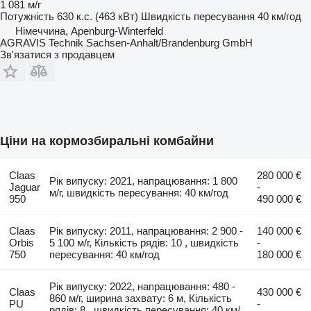
1 081 м/г
Потужність
630 к.с. (463 кВт)
Швидкість пересування
40 км/год
Німеччина, Apenburg-Winterfeld
AGRAVIS Technik Sachsen-Anhalt/Brandenburg GmbH
Зв'язатися з продавцем
Ціни на кормозбиральні комбайни
Claas
280 000 €
Рік випуску: 2021, напрацювання: 1 800
Jaguar
-
м/г, швидкість пересування: 40 км/год
950
490 000 €
Claas
Рік випуску: 2011, напрацювання: 2 900 -
140 000 €
Orbis
5 100 м/г, Кількість рядів: 10 , швидкість
-
750
пересування: 40 км/год
180 000 €
Рік випуску: 2022, напрацювання: 480 -
Claas
430 000 €
860 м/г, ширина захвату: 6 м, Кількість
PU
-
рядів: 8 , швидкість пересування: 40 км/