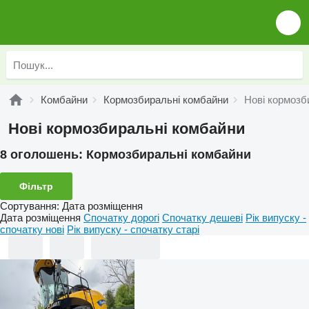
Комбайни
Кормозбиральні комбайни
Нові кормозб
Нові кормозбиральні комбайни
8 оголошень:
Кормозбиральні комбайни
Фільтр
Сортування
:
Дата розміщення
Дата розміщення
Спочатку дорогі
Спочатку дешеві
Рік випуску -
спочатку нові
Рік випуску - спочатку старі