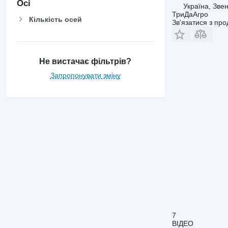
Осі
Україна, Зве
ТриДаАгро
Кількість осей
Зв'язатися з пр
Не вистачає фільтрів?
Запропонувати зміну
7
ВІДЕО