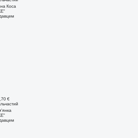
сна Коса
Е"
одавцем
,70 €
ільчастий
м'янка
Е"
одавцем