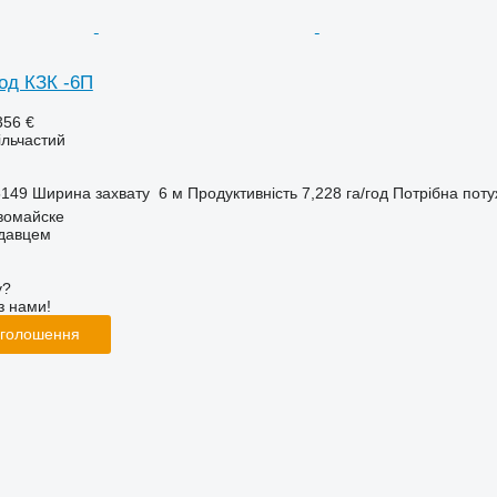
од КЗК -6П
356 €
ільчастий
5149
Ширина захвату
6 м
Продуктивність
7,228 га/год
Потрібна поту
вомайске
одавцем
у?
з нами!
оголошення