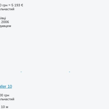
0 грн
≈ 5 193 €
ільчастий
ївці
а 2006
одавцем
ller 10
00 грн
ільчастий
10 м