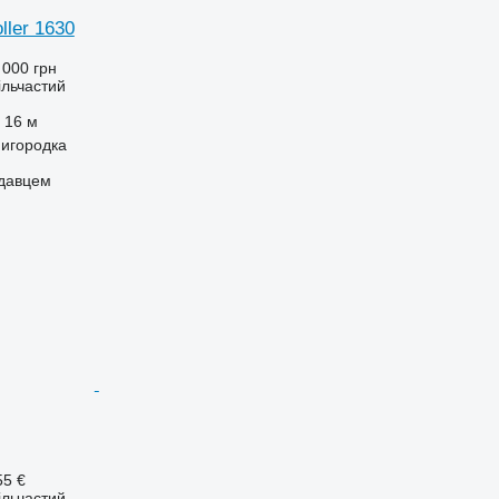
ller 1630
 000 грн
ільчастий
16 м
нигородка
одавцем
55 €
ільчастий