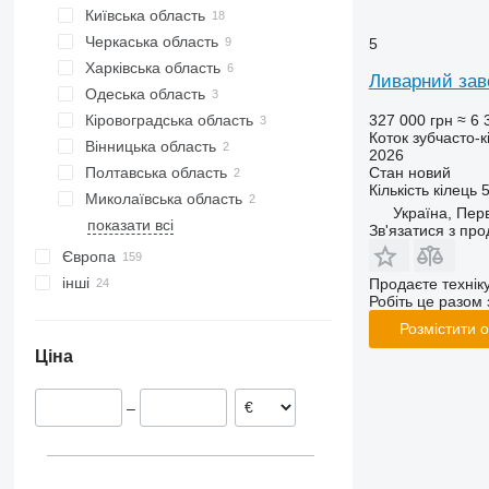
Київська область
Черкаська область
Київ
5
Харківська область
Вишневе
Звенигородка
Ливарний зав
Одеська область
Чорнобай
Харків
327 000 грн
≈ 6 
Кіровоградська область
Золотоноша
Пісочин
Коток зубчасто-к
Вінницька область
Кропивницький
2026
Стан
новий
Полтавська область
Знам'янка
Стрижавка
Кількість кілець
Миколаївська область
Лубни
Україна, Пер
показати всі
Козирка
Коростень
Дунаївці
Дніпро
Зв'язатися з пр
Європа
інші
Польща
Продаєте технік
Робіть це разом 
Німеччина
Молдова
Розмістити 
Норвегія
Ціна
Австрія
Швеція
–
Литва
Данія
Угорщина