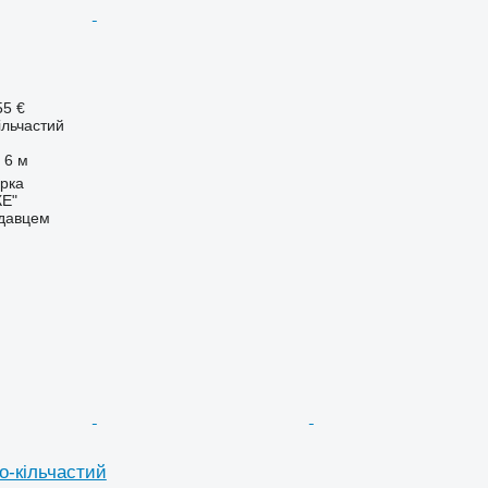
55 €
ільчастий
6 м
ирка
Е"
одавцем
о-кільчастий