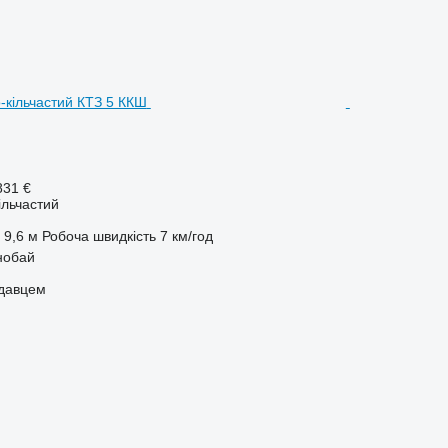
831 €
ільчастий
9,6 м
Робоча швидкість
7 км/год
нобай
одавцем