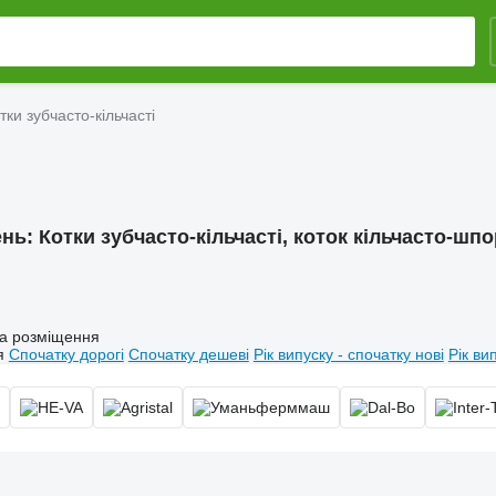
тки зубчасто-кільчасті
ень:
Котки зубчасто-кільчасті, коток кільчасто-шпо
а розміщення
я
Спочатку дорогі
Спочатку дешеві
Рік випуску - спочатку нові
Рік ви