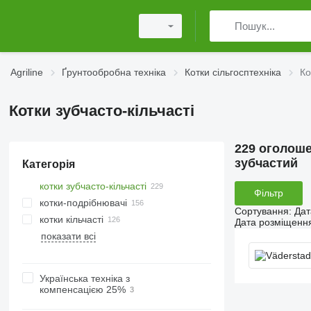
Agriline
Ґрунтообробна техніка
Котки сільгосптехніка
Ко
Котки зубчасто-кільчасті
229 оголош
зубчастий
Категорія
котки зубчасто-кільчасті
Фільтр
котки-подрібнювачі
Сортування
:
Дат
котки кільчасті
Дата розміщенн
показати всі
Українська техніка з
компенсацією 25%