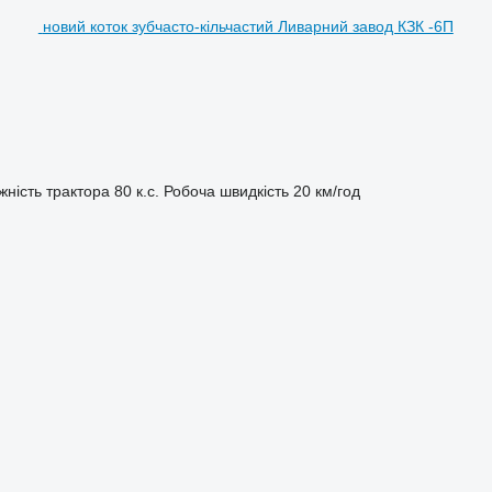
новий коток зубчасто-кільчастий Ливарний завод КЗК -6П
жність трактора
80 к.с.
Робоча швидкість
20 км/год