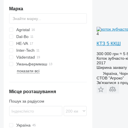
Марка
Agristal
4
Dal-Bo
КТЗ 5 ККШ
HE-VA
Minimax
Inter-Tech
Multiflex
300 000 грн
≈ 5 
Väderstad
Vari-Master
Zirkon
Lion
KL
Коток зубчасто-к
2017
Уманьферммаш
Carrier
Ширина захвату
показати всі
Rexius
КЗК
Україна, Чор
Rollex
СТОВ "Агроко"
Зв'язатися з пр
Місце розташування
Пошук за радіусом
Україна