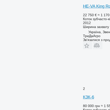
HE-VA King Ro
22 750 €
≈ 1 170
Коток зубчасто-к
2012
Ширина захвату
Україна, Зве
ТриДаАгро
Зв'язатися з пр
2
КЗК-6
80 000 грн
≈ 1 5
Коток зубчасто-к