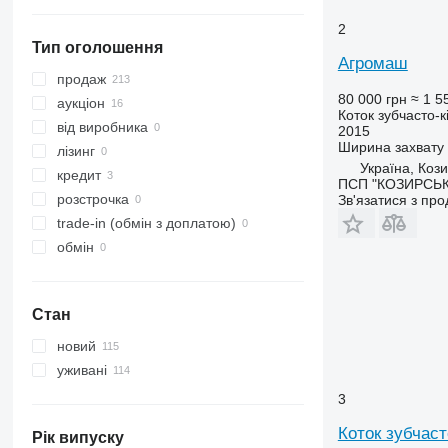
показати всі
2
Тип оголошення
Агромаш
продаж
80 000 грн
≈ 1 5
аукціон
Коток зубчасто-к
від виробника
2015
Ширина захвату
лізинг
Україна, Коз
кредит
ПСП "КОЗИРСЬК
розстрочка
Зв'язатися з пр
trade-in (обмін з доплатою)
обмін
Стан
новий
уживані
3
Коток зубчаст
Рік випуску