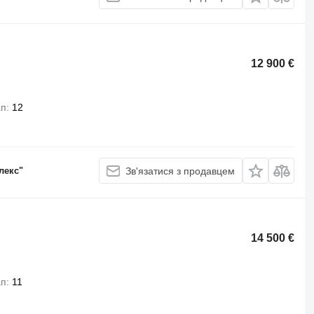
12 900 €
ап
12
лекс"
Зв'язатися з продавцем
14 500 €
ап
11