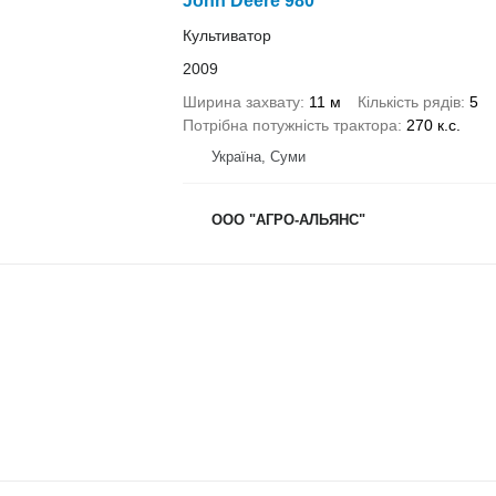
John Deere 980
Культиватор
2009
Ширина захвату
11 м
Кількість рядів
5
Потрібна потужність трактора
270 к.с.
Україна, Суми
ООО "АГРО-АЛЬЯНС"