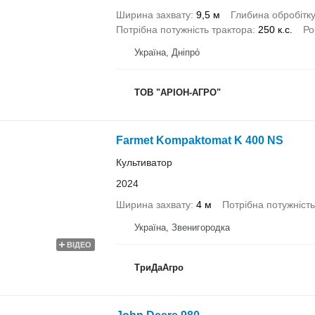
Ширина захвату
9,5 м
Глибина обробітк
Потрібна потужність трактора
250 к.с.
Ро
Україна, Дніпро́
ТОВ "АРІОН-АГРО"
Farmet Kompaktomat K 400 NS
Культиватор
2024
Ширина захвату
4 м
Потрібна потужність
Україна, Звенигородка
ВІДЕО
ТриДаАгро