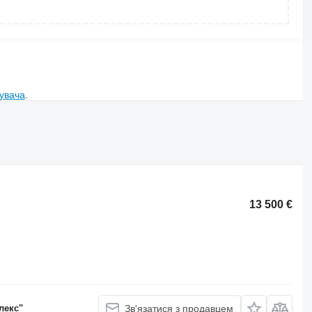
увача
.
13 500 €
лекс"
Зв'язатися з продавцем