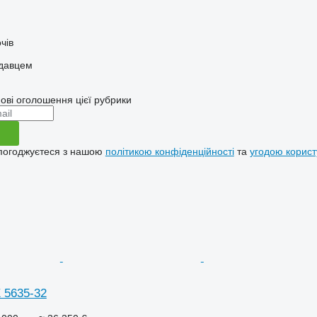
чів
одавцем
ові оголошення цієї рубрики
 погоджуєтеся з нашою
політикою конфіденційності
та
угодою корист
 5635-32