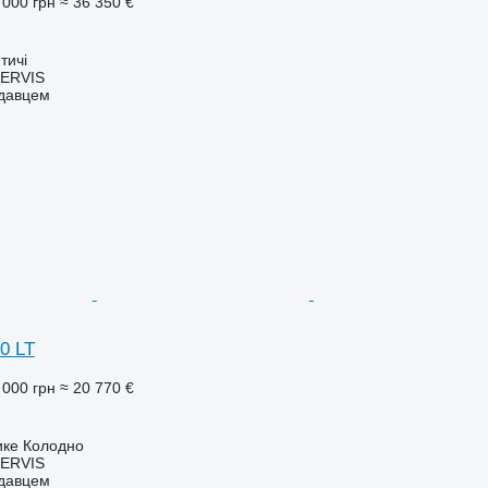
 000 грн
≈ 36 350 €
тичі
ERVIS
одавцем
10 LT
 000 грн
≈ 20 770 €
ике Колодно
ERVIS
одавцем