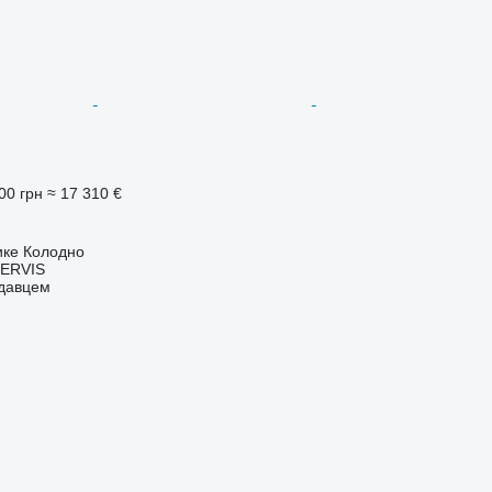
00 грн
≈ 17 310 €
ике Колодно
ERVIS
одавцем