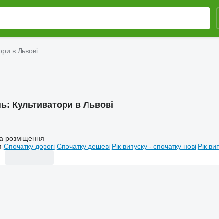
ори в Львові
нь:
Культиватори в Львові
а розміщення
я
Спочатку дорогі
Спочатку дешеві
Рік випуску - спочатку нові
Рік ви