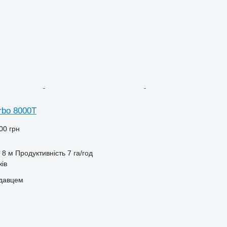
rbo 8000T
00 грн
8 м
Продуктивність
7 га/год
жів
одавцем