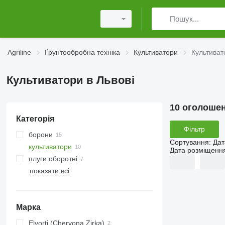
Agriline
Ґрунтообробна техніка
Культиватори
Культиват
Культиватори в Львові
10 оголоше
Категорія
Фільтр
борони
Сортування
:
Дат
культиватори
дискові борони
Дата розміщенн
плуги оборотні
ротаційні борони
показати всі
пружинні борони
Марка
Elvorti (Chervona Zirka)