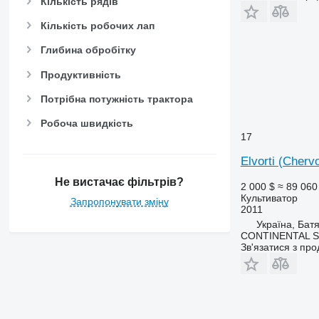
Кількість рядів
Кількість робочих лап
Глибина обробітку
Продуктивність
Потрібна потужність трактора
Робоча швидкість
17
Elvorti (Cherv
Не вистачає фільтрів?
2 000 $
≈ 89 060
Культиватор
Запропонувати зміну
2011
Україна, Батя
CONTINENTAL S
Зв'язатися з пр