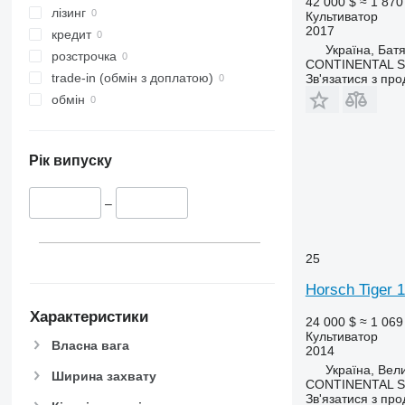
42 000 $
≈ 1 870
лізинг
Культиватор
2017
кредит
Україна, Батя
розстрочка
CONTINENTAL S
trade-in (обмін з доплатою)
Зв'язатися з пр
обмін
Рік випуску
–
25
Horsch Tiger 
Характеристики
24 000 $
≈ 1 069
Культиватор
Власна вага
2014
Україна, Вел
Ширина захвату
CONTINENTAL S
Зв'язатися з пр