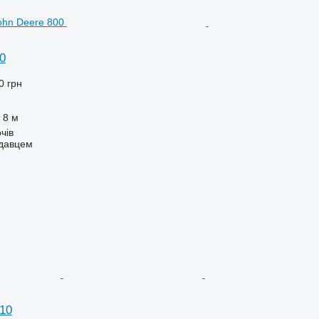
0
0 грн
8 м
чів
одавцем
10