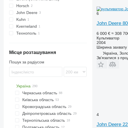
Horsch
John Deere
Tiger
6
Kuhn
2210
John Deere 80
Kverneland
Технополь
6 000 €
≈ 308 70
Культиватор
2004
Ширина захвату
Місце розташування
Україна, Золо
Зв'язатися з пр
Пошук за радіусом
Україна
Черкаська область
Київська область
Черкаси
Кіровоградська область
Звенигородка
Київ
Дніпропетровська область
Доброводи
Біла Церква
Кропивницький
4
Тернопільська область
Обухів
Знам'янка
Дніпро
John Deere 22
Полтавська область
Березань
Тернопіль