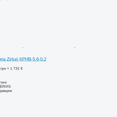
ona Zirka) КРНВ-5.6-0.2
 грн
≈ 1 731 €
тичі
ERVIS
одавцем