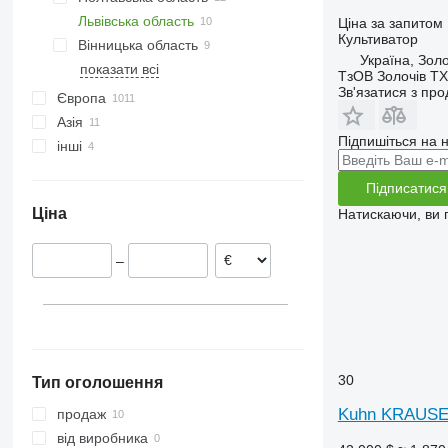
Львівська область
Проліски
Хоростків
Полтава
Ціна за запитом
Культиватор
Вінницька область
Бориспіль
Теребовля
Диканька
Львів
Україна, Золо
показати всі
Переяслав-Хмельницький
Людвище
Глобине
Батятичі
Вінниця
Суми
Одеса
Рівне
Хмельницький
Бердичів
Миколаїв
Чернігів
Луцьк
Панка
Запоріжжя
Марківка
ТзОВ Золочів ТХ
Зв'язатися з пр
Беримівці
Велике Колодно
Якушинці
Корець
Песець
Коростень
Козирка
Подвірне
Європа
Товстолуг
Новосілки-Гостинні
Калинівка
Дубно
Кустівці
Азія
Німеччина
Підпишіться на н
Держів
інші
Польща
Туреччина
Нідерланди
Узбекистан
Молдова
Підписатися
Австрія
Чилі
Ціна
Натискаючи, ви
Швеція
Норвегія
–
Франція
Литва
показати всі
30
Тип оголошення
Kuhn KRAUSE
продаж
від виробника