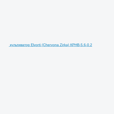
культиватор Elvorti (Chervona Zirka) КРНВ-5.6-0.2