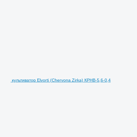
культиватор Elvorti (Chervona Zirka) КРНВ-5,6-0,4