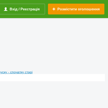
Вхід / Реєстрація
Розмістити оголошення
пуску - спочатку старі