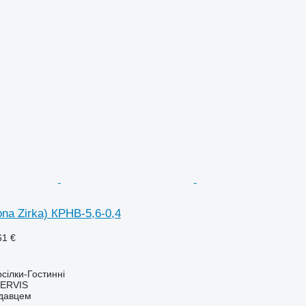
ona Zirka) КРНВ-5,6-0,4
61 €
сілки-Гостинні
ERVIS
одавцем