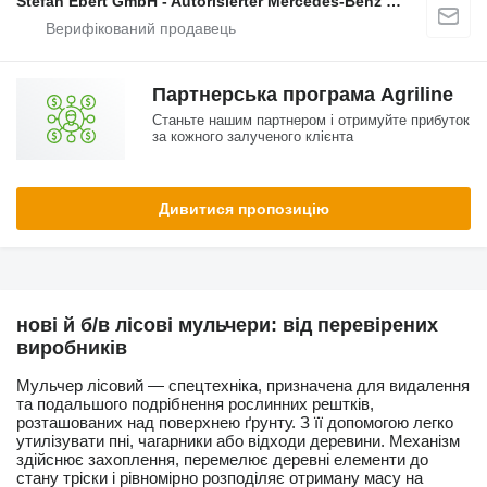
Stefan Ebert GmbH - Autorisierter Mercedes-Benz Servicepartner
Партнерська програма Agriline
Станьте нашим партнером і отримуйте прибуток
за кожного залученого клієнта
Дивитися пропозицію
нові й б/в лісові мульчери: від перевірених
виробників
Мульчер лісовий — спецтехніка, призначена для видалення
та подальшого подрібнення рослинних рештків,
розташованих над поверхнею ґрунту. З її допомогою легко
утилізувати пні, чагарники або відходи деревини. Механізм
здійснює захоплення, перемелює деревні елементи до
стану тріски і рівномірно розподіляє отриману масу на