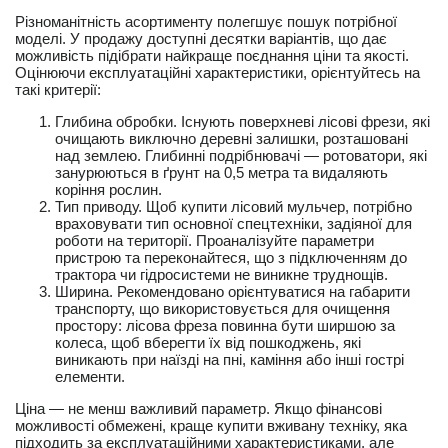
Різноманітність асортименту полегшує пошук потрібної
моделі. У продажу доступні десятки варіантів, що дає
можливість підібрати найкраще поєднання ціни та якості.
Оцінюючи експлуатаційні характеристики, орієнтуйтесь на
такі критерії:
Глибина обробки. Існують поверхневі лісові фрези, які
очищають виключно деревні залишки, розташовані
над землею. Глибинні подрібнювачі — ротоватори, які
занурюються в ґрунт на 0,5 метра та видаляють
коріння рослин.
Тип приводу. Щоб купити лісовий мульчер, потрібно
враховувати тип основної спецтехніки, задіяної для
роботи на території. Проаналізуйте параметри
пристрою та переконайтеся, що з підключенням до
трактора чи гідросистеми не виникне труднощів.
Ширина. Рекомендовано орієнтуватися на габарити
транспорту, що використовується для очищення
простору: лісова фреза повинна бути ширшою за
колеса, щоб вберегти їх від пошкоджень, які
виникають при наїзді на пні, каміння або інші гострі
елементи.
Ціна — не менш важливий параметр. Якщо фінансові
можливості обмежені, краще купити вживану техніку, яка
підходить за експлуатаційними характеристиками, але