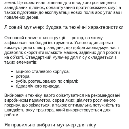
землі. Це ефективне рішення для швидкого розчищення
занедбаних ділянок, облаштування протипожежних смуг, а
також підготовки до експлуатації нових полів або утилізації
повалених дерев.
Лісовий мульчер: будова та технічні характеристики
Основний елемент конструкції — ротор, на якому
зафіксовані необхідні інструменти. Усього один агрегат
виконує цілий спектр завдань, що добре заощаджує час і
дозволяє скоротити кількість машин, задіяних для роботи
на об'єкті. Стандартний мульчер для лісу складається з
таких елементів:
міцного сталевого корпуса;
ротора;
зубів, розташованих по спіралі;
гідравлічного привода.
Вибираючи техніку, варто орієнтуватися на рекомендовані
виробником параметри, серед яких: діаметр рослинного
покриву, що зрізається, а також оптимальна потужність та
швидкість руху трактора, який використовується для
роботи.
Як правильно вибрати мульчер для лісу