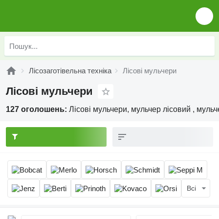
Лісозаготівельна техніка
Лісові мульчери
Лісові мульчери
127 оголошень:
Лісові мульчери, мульчер лісовий , муль
Всі