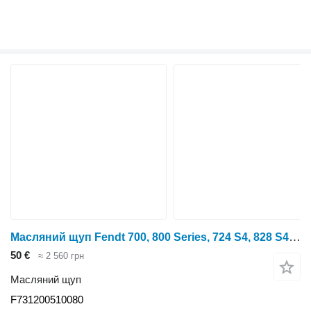
Масляний щуп Fendt 700, 800 Series, 724 S4, 828 S4, Engine Oil Dipstick F7312005100 F731200510080 до трактора колісного Fendt 700, 800 Series, 724 S4, 828 S4
50 €
≈ 2 560 грн
Масляний щуп
F731200510080