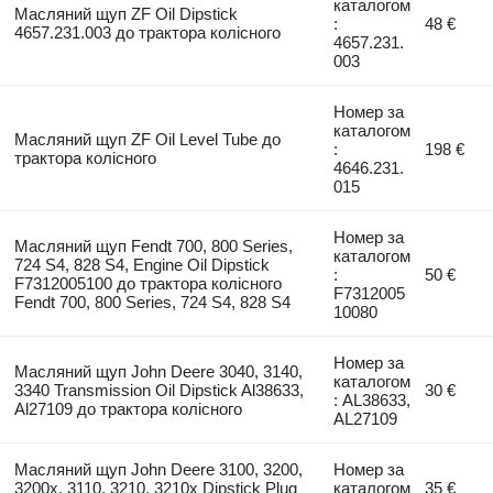
каталогом
Масляний щуп ZF Oil Dipstick
:
48 €
4657.231.003 до трактора колісного
4657.231.
003
Номер за
каталогом
Масляний щуп ZF Oil Level Tube до
:
198 €
трактора колісного
4646.231.
015
Номер за
Масляний щуп Fendt 700, 800 Series,
каталогом
724 S4, 828 S4, Engine Oil Dipstick
:
50 €
F7312005100 до трактора колісного
F7312005
Fendt 700, 800 Series, 724 S4, 828 S4
10080
Номер за
Масляний щуп John Deere 3040, 3140,
каталогом
3340 Transmission Oil Dipstick Al38633,
30 €
: AL38633,
Al27109 до трактора колісного
AL27109
Масляний щуп John Deere 3100, 3200,
Номер за
3200x, 3110, 3210, 3210x Dipstick Plug
каталогом
35 €