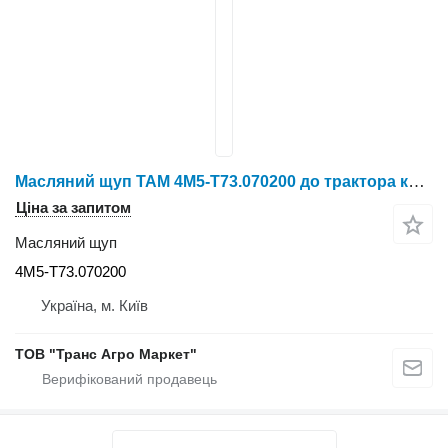
Масляний щуп TAM 4M5-T73.070200 до трактора колісного X804/X904/LX954/NLX1024/NLX1054/X1204/NLX1304/NLX1404
Ціна за запитом
Масляний щуп
4M5-T73.070200
Україна, м. Київ
ТОВ "Транс Агро Маркет"