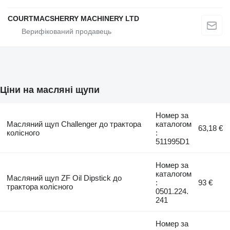
COURTMACSHERRY MACHINERY LTD
Ціни на масляні щупи
Номер за
Масляний щуп Challenger до трактора
каталогом
63,18 €
колісного
:
511995D1
Номер за
каталогом
Масляний щуп ZF Oil Dipstick до
:
93 €
трактора колісного
0501.224.
241
Номер за