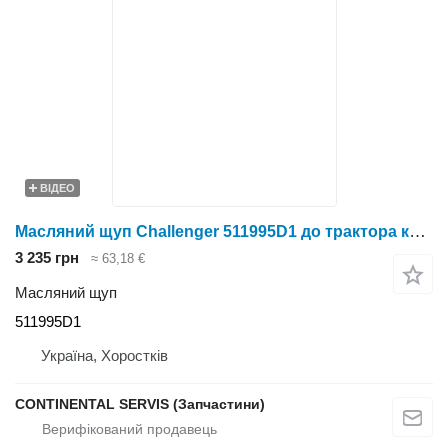
ВІДЕО
Масляний щуп Challenger 511995D1 до трактора колісного
3 235 грн
≈ 63,18 €
Масляний щуп
511995D1
Україна, Хоростків
CONTINENTAL SERVIS (Запчастини)