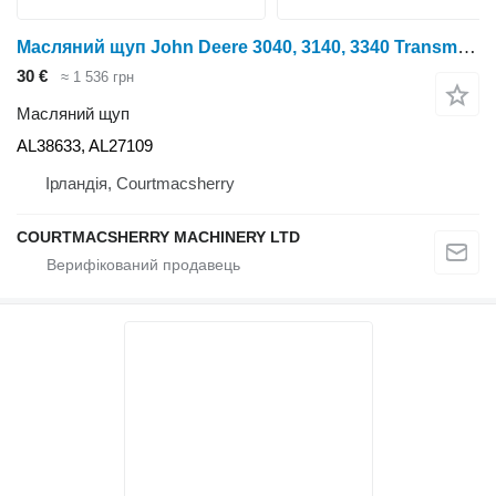
Масляний щуп John Deere 3040, 3140, 3340 Transmission Oil Dipstick Al38633, Al27109 AL38633, AL27109 до трактора колісного
30 €
≈ 1 536 грн
Масляний щуп
AL38633, AL27109
Ірландія, Courtmacsherry
COURTMACSHERRY MACHINERY LTD