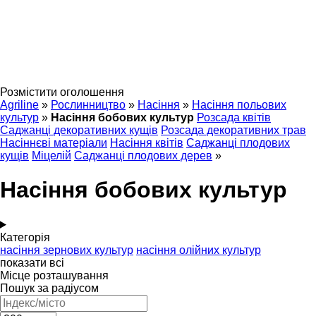
Розмістити оголошення
Agriline
»
Рослинництво
»
Насіння
»
Насіння польових
культур
»
Насіння бобових культур
Розсада квітів
Саджанці декоративних кущів
Розсада декоративних трав
Насіннєві матеріали
Насіння квітів
Саджанці плодових
кущів
Міцелій
Саджанці плодових дерев
»
Насіння бобових культур
Категорія
насіння зернових культур
насіння олійних культур
показати всі
Місце розташування
Пошук за радіусом