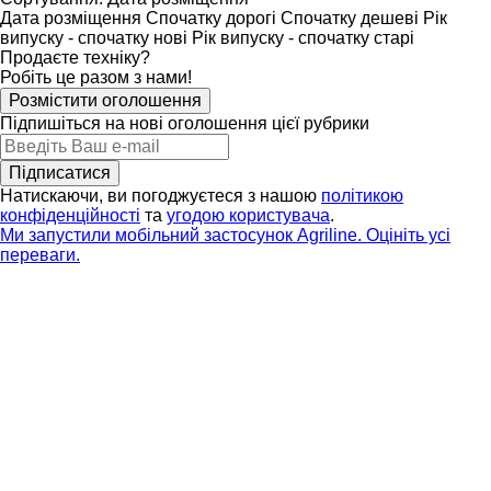
Дата розміщення
Спочатку дорогі
Спочатку дешеві
Рік
випуску - спочатку нові
Рік випуску - спочатку старі
Продаєте техніку?
Робіть це разом з нами!
Розмістити оголошення
Підпишіться на нові оголошення цієї рубрики
Підписатися
Натискаючи, ви погоджуєтеся з нашою
політикою
конфіденційності
та
угодою користувача
.
Ми запустили мобільний застосунок Agriline. Оцініть усі
переваги.