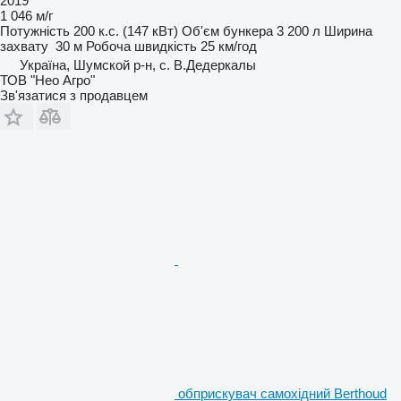
2019
1 046 м/г
Потужність
200 к.с. (147 кВт)
Об'єм бункера
3 200 л
Ширина
захвату
30 м
Робоча швидкість
25 км/год
Україна, Шумской р-н, с. В.Дедеркалы
ТОВ "Нео Агро"
Зв'язатися з продавцем
обприскувач самохідний Berthoud