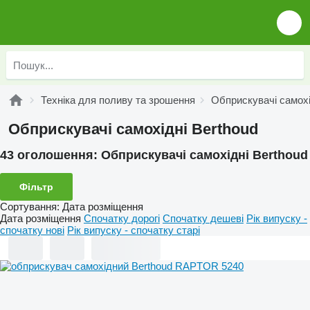
Техніка для поливу та зрошення
Обприскувачі самохі
Обприскувачі самохідні Berthoud
43 оголошення:
Обприскувачі самохідні Berthoud
Фільтр
Сортування
:
Дата розміщення
Дата розміщення
Спочатку дорогі
Спочатку дешеві
Рік випуску -
спочатку нові
Рік випуску - спочатку старі