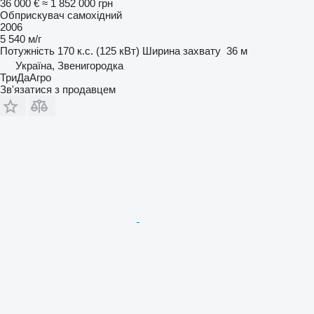
36 000 €
≈ 1 852 000 грн
Обприскувач самохідний
2006
5 540 м/г
Потужність
170 к.с. (125 кВт)
Ширина захвату
36 м
Україна, Звенигородка
ТриДаАгро
Зв'язатися з продавцем