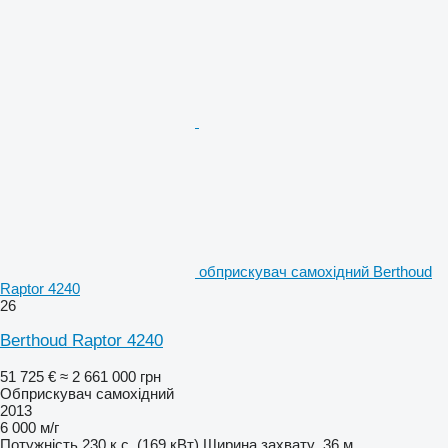
обприскувач самохідний Berthoud
Raptor 4240
26
Berthoud Raptor 4240
51 725 €
≈ 2 661 000 грн
Обприскувач самохідний
2013
6 000 м/г
Потужність
230 к.с. (169 кВт)
Ширина захвату
36 м