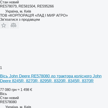
Стан
новий
RE578079, RE581504, RE595266
Україна, м. Київ
ТОВ «КОРПОРАЦІЯ «ЛАД І МИР АГРО»
Зв'язатися з продавцем
1
Вісь John Deere RE578080 до трактора колісного John
Deere 8245R, 8270R, 8295R, 8320R, 8345R, 8370R
77 080 грн
≈ 1 498 €
Вісь
Стан
новий
RE578080
Україна, м. Київ