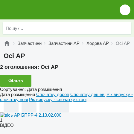
Запчастини
Запчастини AP
Ходова AP
Осі AP
Осі AP
2 оголошення:
Осі AP
Фільтр
Сортування
:
Дата розміщення
Дата розміщення
Спочатку дорогі
Спочатку дешеві
Рік випуску -
спочатку нові
Рік випуску - спочатку старі
1
ВІДЕО