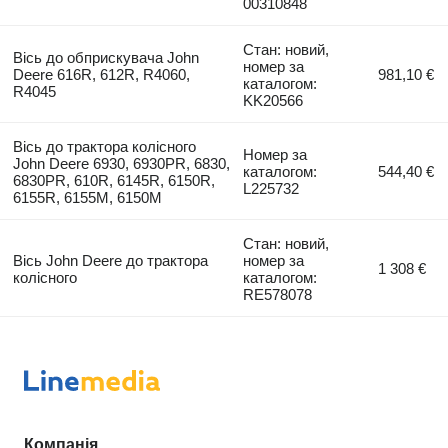
00310848
Стан: новий,
Вісь до обприскувача John
номер за
Deere 616R, 612R, R4060,
981,10 €
каталогом:
R4045
KK20566
Вісь до трактора колісного
Номер за
John Deere 6930, 6930PR, 6830,
каталогом:
544,40 €
6830PR, 610R, 6145R, 6150R,
L225732
6155R, 6155M, 6150M
Стан: новий,
Вісь John Deere до трактора
номер за
1 308 €
колісного
каталогом:
RE578078
Компанія