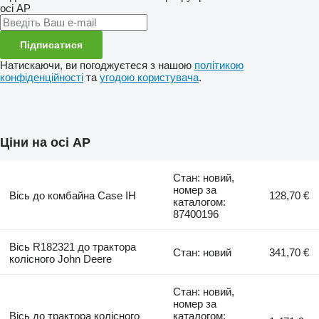
осі
AP
Підписатися
Натискаючи, ви погоджуєтеся з нашою
політикою
конфіденційності
та
угодою користувача
.
Ціни на осі AP
Стан: новий,
номер за
Вісь до комбайна Case IH
128,70 €
каталогом:
87400196
Вісь R182321 до трактора
Стан: новий
341,70 €
колісного John Deere
Стан: новий,
номер за
Вісь до трактора колісного
каталогом: