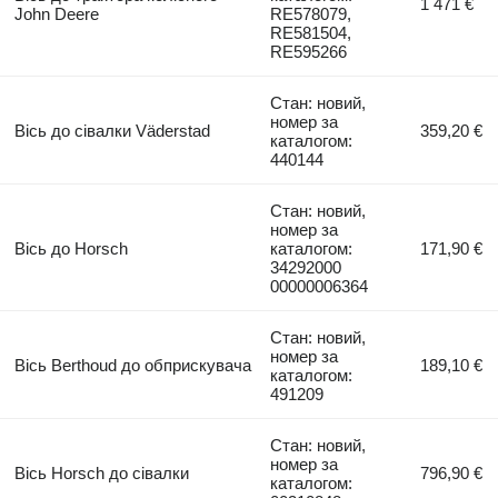
1 471 €
John Deere
RE578079,
RE581504,
RE595266
Стан: новий,
номер за
Вісь до сівалки Väderstad
359,20 €
каталогом:
440144
Стан: новий,
номер за
Вісь до Horsch
каталогом:
171,90 €
34292000
00000006364
Стан: новий,
номер за
Вісь Berthoud до обприскувача
189,10 €
каталогом:
491209
Стан: новий,
номер за
Вісь Horsch до сівалки
796,90 €
каталогом: