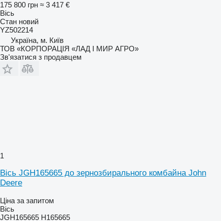
175 800 грн
≈ 3 417 €
Вісь
Стан
новий
YZ502214
Україна, м. Київ
ТОВ «КОРПОРАЦІЯ «ЛАД І МИР АГРО»
Зв'язатися з продавцем
1
Вісь JGH165665 до зернозбирального комбайна John
Deere
Ціна за запитом
Вісь
JGH165665 H165665