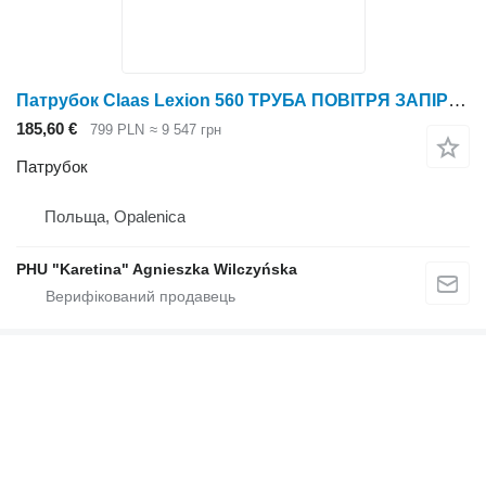
Патрубок Claas Lexion 560 ТРУБА ПОВІТРЯ ЗАПІРНИКА 0007963730 (Двигун; система f до зернозбирального комбайна Claas Lexion 560
185,60 €
799 PLN
≈ 9 547 грн
Патрубок
Польща, Opalenica
PHU "Karetina" Agnieszka Wilczyńska