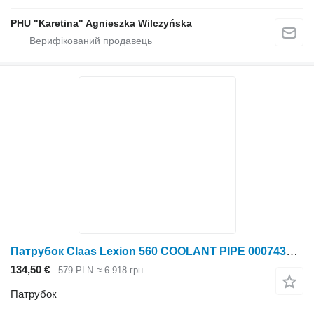
PHU "Karetina" Agnieszka Wilczyńska
Патрубок Claas Lexion 560 COOLANT PIPE 0007439830 (двигун Cat C13; u до зернозбирального комбайна Claas Lexion 560
134,50 €
579 PLN
≈ 6 918 грн
Патрубок