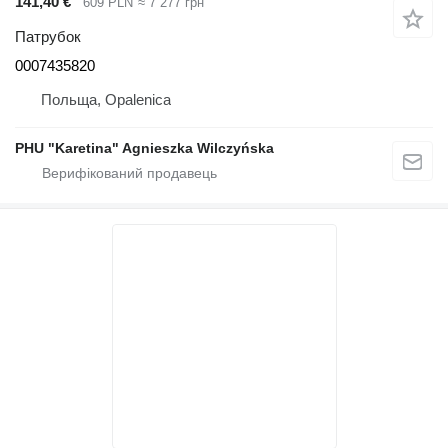
141,40 €
609 PLN
≈ 7 277 грн
Патрубок
0007435820
Польща, Opalenica
PHU "Karetina" Agnieszka Wilczyńska