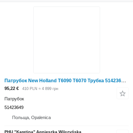
Патрубок New Holland Т6090 Т6070 Трубка 51423649 до трактора колісного New Holland T6090 T6070
95,22 €
410 PLN
≈ 4 899 грн
Патрубок
51423649
Польща, Opalenica
PHU "Karetina" Agnieszka Wilczyńska