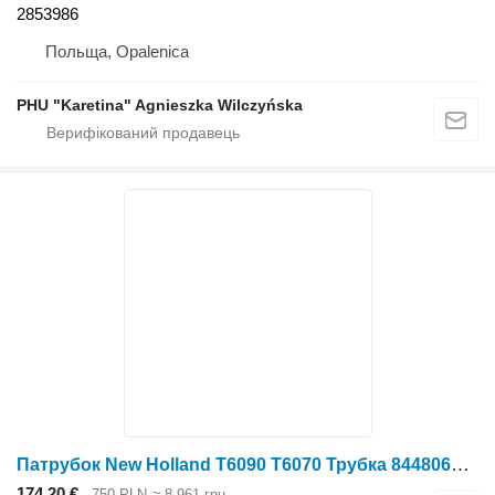
2853986
Польща, Opalenica
PHU "Karetina" Agnieszka Wilczyńska
Патрубок New Holland Т6090 Т6070 Трубка 84480613 до трактора колісного New Holland T6090 T6070
174,20 €
750 PLN
≈ 8 961 грн