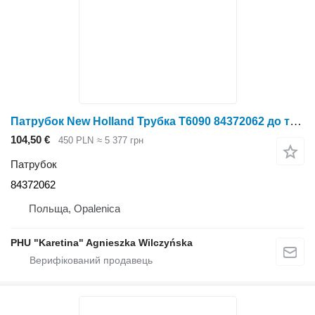
Патрубок New Holland Трубка T6090 84372062 до трактора колісного New Holland T6090
104,50 €
450 PLN
≈ 5 377 грн
Патрубок
84372062
Польща, Opalenica
PHU "Karetina" Agnieszka Wilczyńska