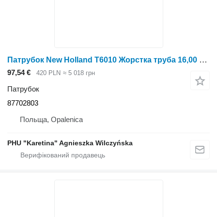
Патрубок New Holland T6010 Жорстка труба 16,00 мм від 87702803 до трактора колісного New Holland T6010
97,54 €
420 PLN
≈ 5 018 грн
Патрубок
87702803
Польща, Opalenica
PHU "Karetina" Agnieszka Wilczyńska