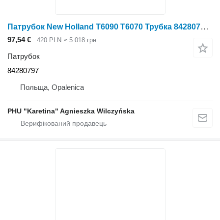
Патрубок New Holland Т6090 Т6070 Трубка 84280797 до трактора колісного New Holland T6090 T6070
97,54 €
420 PLN
≈ 5 018 грн
Патрубок
84280797
Польща, Opalenica
PHU "Karetina" Agnieszka Wilczyńska