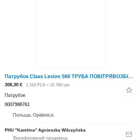
Патрубок Claas Lexion 560 ТРУБА ПОВІТРЯВОЗБІРНИКА 0007988761 (Двигун; система f до зернозбирального комбайна Claas Lexion 560
306,30 €
1 319 PLN
≈ 15 760 грн
Патрубок
0007988761
Польща, Opalenica
PHU "Karetina" Agnieszka Wilczyńska