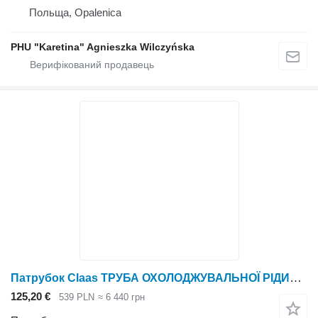
Польща, Opalenica
PHU "Karetina" Agnieszka Wilczyńska
Патрубок Claas ТРУБА ОХОЛОДЖУВАЛЬНОЇ РІДИНИ Lexion 560 0007981250 (двигун Cat c6.6; до зернозбирального комбайна Claas Lexion 560
125,20 €
539 PLN
≈ 6 440 грн