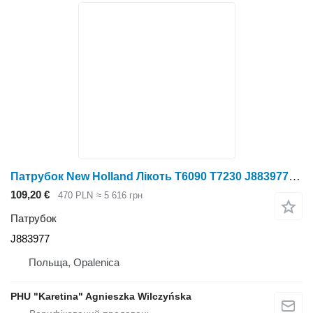
Патрубок New Holland Лікоть T6090 T7230 J883977 до трактора колісного New Holland T6090 T7230
109,20 €
470 PLN
≈ 5 616 грн
Патрубок
J883977
Польща, Opalenica
PHU "Karetina" Agnieszka Wilczyńska