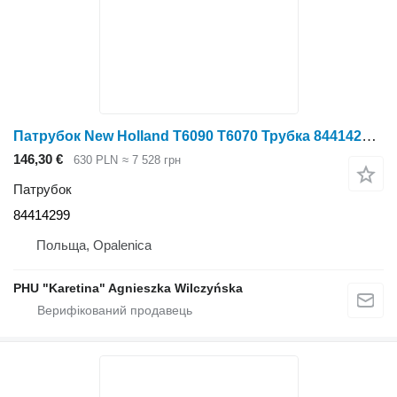
Патрубок New Holland Т6090 Т6070 Трубка 84414299 до трактора колісного New Holland T6090 T6070
146,30 €
630 PLN
≈ 7 528 грн
Патрубок
84414299
Польща, Opalenica
PHU "Karetina" Agnieszka Wilczyńska