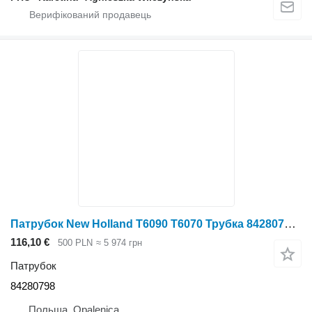
Патрубок New Holland Т6090 Т6070 Трубка 84280798 до трактора колісного New Holland T6090 T6070
116,10 €
500 PLN
≈ 5 974 грн
Патрубок
84280798
Польща, Opalenica