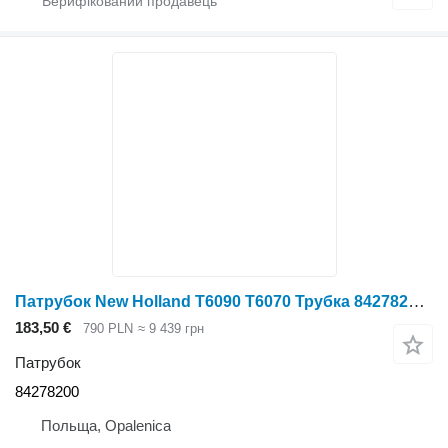
Патрубок New Holland Т6090 Т6070 Трубка 84278200 до трактора New Holland T6090 T6070
183,50 €
790 PLN
≈ 9 439 грн
Патрубок
84278200
Польща, Opalenica