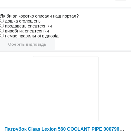
Як би ви коротко описали наш портал?
дошка оголошень
продавець спецтехніки
виробник спецтехніки
немає правильної відповіді
Оберіть відповідь
Патрубок Claas Lexion 560 COOLANT PIPE 0007961331 (двигун Cat C10; u до зернозбирального комбайна Claas Lexion 560