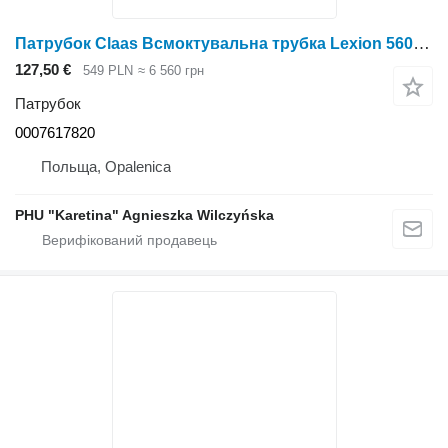
Патрубок Claas Всмоктувальна трубка Lexion 560 0007617820 (Радіаторний кошик-повітродувка) до зернозбирального комбайна Claas Lexion 560
127,50 €
549 PLN
≈ 6 560 грн
Патрубок
0007617820
Польща, Opalenica
PHU "Karetina" Agnieszka Wilczyńska