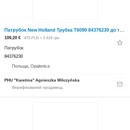
Патрубок New Holland Трубка T6090 84376230 до трактора колісного New Holland T6090
109,20 €
470 PLN
≈ 5 616 грн
Патрубок
84376230
Польща, Opalenica
PHU "Karetina" Agnieszka Wilczyńska