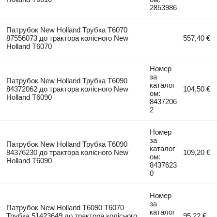
2853986
Патрубок New Holland Трубка T6070
87556073 до трактора колісного New
557,40 €
Holland T6070
Номер
за
Патрубок New Holland Трубка T6090
каталог
84372062 до трактора колісного New
104,50 €
ом:
Holland T6090
8437206
2
Номер
за
Патрубок New Holland Трубка T6090
каталог
84376230 до трактора колісного New
109,20 €
ом:
Holland T6090
8437623
0
Номер
за
Патрубок New Holland Т6090 Т6070
каталог
Трубка 51423649 до трактора колісного
95,22 €