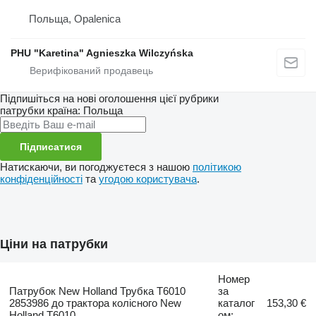
Польща, Opalenica
PHU "Karetina" Agnieszka Wilczyńska
Підпишіться на нові оголошення цієї рубрики
патрубки
країна: Польща
Підписатися
Натискаючи, ви погоджуєтеся з нашою
політикою
конфіденційності
та
угодою користувача
.
Ціни на патрубки
Номер
Патрубок New Holland Трубка T6010
за
2853986 до трактора колісного New
каталог
153,30 €
Holland T6010
ом: