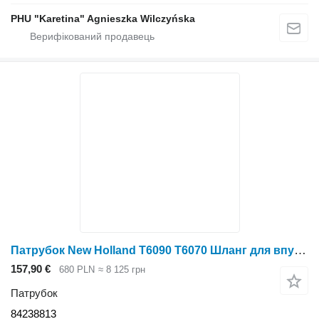
PHU "Karetina" Agnieszka Wilczyńska
Патрубок New Holland T6090 T6070 Шланг для впуску повітря 174 мм внутрішній діаметр x 160 мм довжина 84238813 до трактора колісного New Holland T6090 T6070
157,90 €
680 PLN
≈ 8 125 грн
Патрубок
84238813