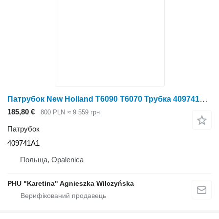
Патрубок New Holland T6090 T6070 Трубка 409741A1 до трактора колісного New Holland T6090, T6070
185,80 €
800 PLN
≈ 9 559 грн
Патрубок
409741A1
Польща, Opalenica
PHU "Karetina" Agnieszka Wilczyńska