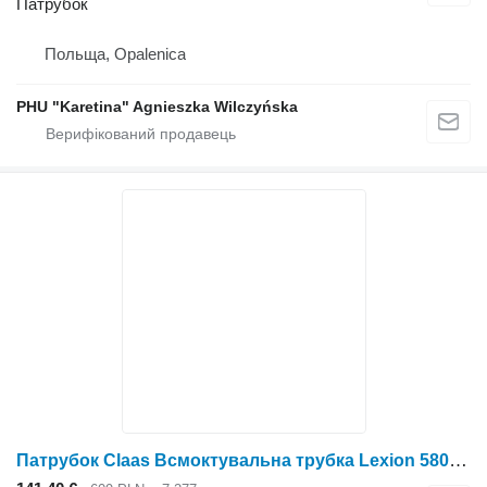
Патрубок
Польща, Opalenica
PHU "Karetina" Agnieszka Wilczyńska
Патрубок Claas Всмоктувальна трубка Lexion 580 0007435820 (Радіатор з кошиком-повітродувкою) до зернозбирального комбайна Claas Lexion 580