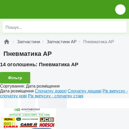
Запчастини
Запчастини AP
Пневматика AP
Пневматика AP
14 оголошень:
Пневматика AP
Фільтр
Сортування
:
Дата розміщення
Дата розміщення
Спочатку дорогі
Спочатку дешеві
Рік випуску -
спочатку нові
Рік випуску - спочатку старі