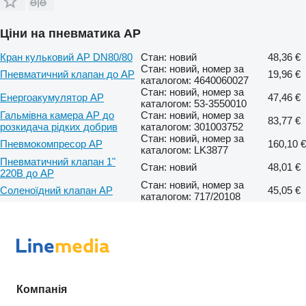
Ціни на пневматика AP
Кран кульковий AP DN80/80
Стан: новий
48,36 €
Стан: новий, номер за
Пневматичний клапан до AP
19,96 €
каталогом: 4640060027
Стан: новий, номер за
Енергоакумулятор AP
47,46 €
каталогом: 53-3550010
Гальмівна камера AP до
Стан: новий, номер за
83,77 €
розкидача рідких добрив
каталогом: 301003752
Стан: новий, номер за
Пневмокомпресор AP
160,10 €
каталогом: LK3877
Пневматичний клапан 1"
Стан: новий
48,01 €
220В до AP
Стан: новий, номер за
Соленоїдний клапан AP
45,05 €
каталогом: 717/20108
Компанія