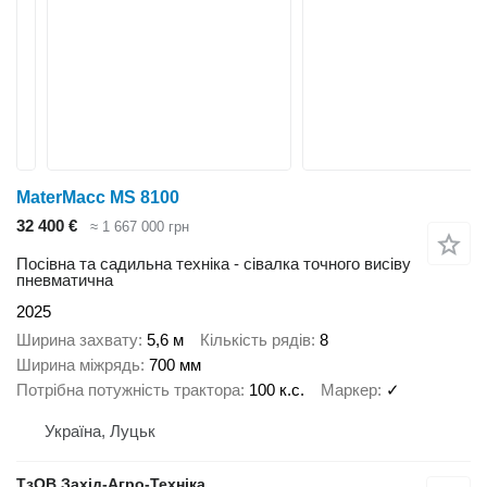
MaterMacc MS 8100
32 400 €
≈ 1 667 000 грн
Посівна та садильна техніка - сівалка точного висіву
пневматична
2025
Ширина захвату
5,6 м
Кількість рядів
8
Ширина міжрядь
700 мм
Потрібна потужність трактора
100 к.с.
Маркер
✓
Україна, Луцьк
ТзОВ Захід-Агро-Техніка