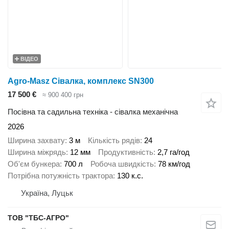
ВІДЕО
Agro-Masz Сівалка, комплекс SN300
17 500 €
≈ 900 400 грн
Посівна та садильна техніка - сівалка механічна
2026
Ширина захвату
3 м
Кількість рядів
24
Ширина міжрядь
12 мм
Продуктивність
2,7 га/год
Об'єм бункера
700 л
Робоча швидкість
78 км/год
Потрібна потужність трактора
130 к.с.
Україна, Луцьк
ТОВ "ТБС-АГРО"