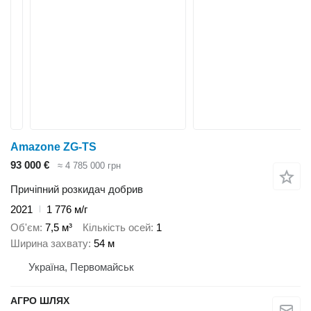
Amazone ZG-TS
93 000 €
≈ 4 785 000 грн
Причіпний розкидач добрив
2021
1 776 м/г
Об'єм
7,5 м³
Кількість осей
1
Ширина захвату
54 м
Україна, Первомайськ
АГРО ШЛЯХ