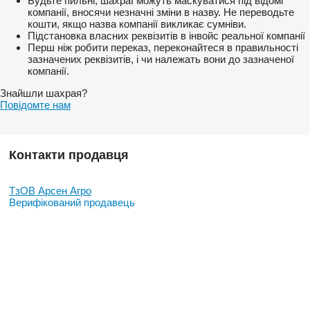
Будьте пильні, шахраї можуть маскуватися під відомі
компанії, вносячи незначні зміни в назву. Не переводьте
кошти, якщо назва компанії викликає сумніви.
Підстановка власних реквізитів в інвойс реальної компанії
Перш ніж робити переказ, переконайтеся в правильності
зазначених реквізитів, і чи належать вони до зазначеної
компанії.
Знайшли шахрая?
Повідомте нам
Контакти продавця
ТзОВ Арсен Агро
Верифікований продавець