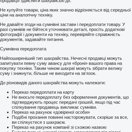
продавця здійснити шахрайські дії.
Не купуйте товари, ціна яких значно відрізняється від середньої
ціни на аналогічну техніку.
Не давайте згоди на сумнівні застави і передоплати товару. У
разі сумнівів не бійтеся уточнювати деталі, просіть додаткові
фотографії і документи на техніку, перевіряйте справжність
документів, задавайте питання.
Сумнівна передоплата
Найпоширеніший тип шахрайства. Нечесні продавці можуть
запитувати певну суму авансу для «броні» вашого права на
покупку техніки. Таким чином шахраї можуть зібрати велику
суму і зникнути, більше не виходити на зв'язок.
До різновидів даного шахрайства можуть належати:
Переказ передоплати на карту
Не вносьте передоплату без оформлення документів, що
підтверджують процес передачі грошей, якщо під час
спілкування продавець викликає сумніви.
Переказ на рахунок «довіреної особи»
Подібні прохання повинні насторожувати, скоріше за все,
ви спілкуєтеся з шахраєм.
Переказ на рахунок компанії зі схожою назвою