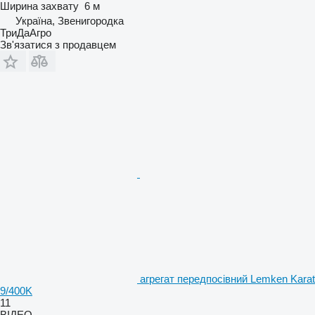
Ширина захвату
6 м
Україна, Звенигородка
ТриДаАгро
Зв'язатися з продавцем
агрегат передпосівний Lemken Karat
9/400K
11
ВІДЕО