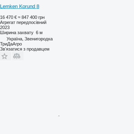
Lemken Korund 8
16 470 €
≈ 847 400 грн
Агрегат передпосівний
2023
Ширина захвату
6 м
Україна, Звенигородка
ТриДаАгро
Зв'язатися з продавцем