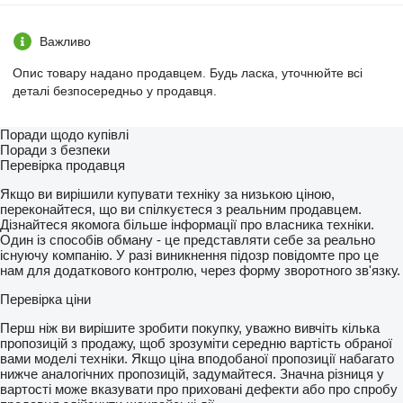
Важливо
Опис товару надано продавцем. Будь ласка, уточнюйте всі
деталі безпосередньо у продавця.
Поради щодо купівлі
Поради з безпеки
Перевірка продавця
Якщо ви вирішили купувати техніку за низькою ціною,
переконайтеся, що ви спілкуєтеся з реальним продавцем.
Дізнайтеся якомога більше інформації про власника техніки.
Один із способів обману - це представляти себе за реально
існуючу компанію. У разі виникнення підозр повідомте про це
нам для додаткового контролю, через форму зворотного зв'язку.
Перевірка ціни
Перш ніж ви вирішите зробити покупку, уважно вивчіть кілька
пропозицій з продажу, щоб зрозуміти середню вартість обраної
вами моделі техніки. Якщо ціна вподобаної пропозиції набагато
нижче аналогічних пропозицій, задумайтеся. Значна різниця у
вартості може вказувати про приховані дефекти або про спробу