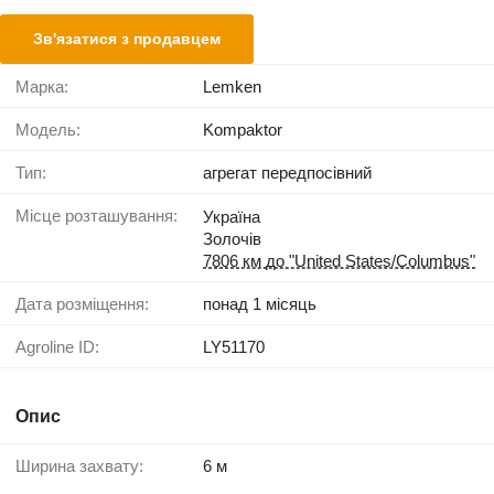
Зв'язатися з продавцем
Марка:
Lemken
Модель:
Kompaktor
Тип:
агрегат передпосівний
Місце розташування:
Україна
Золочів
7806 км до "United States/Columbus"
Дата розміщення:
понад 1 місяць
Agroline ID:
LY51170
Опис
Ширина захвату:
6 м