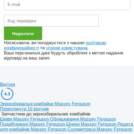
Натискаючи, ви погоджуєтеся з нашою
політикою
конфіденційності
та
угодою користувача
.
Ваші персональні дані будуть оброблені з метою надання
відповіді на ваш запит.
Відгуки
4.3
Зернозбиральні комбайни Massey Ferguson
Переглянути 10 відгуків
Запчастини до зернозбиральних комбайнів
Шківи Massey Ferguson
Облицювання Massey Ferguson
Подрібнювачі Massey Ferguson
Шнеки Massey Ferguson
Решета
для комбайнів Massey Ferguson
Соломотряси Massey Ferguson