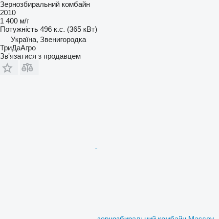
Зернозбиральний комбайн
2010
1 400 м/г
Потужність
496 к.с. (365 кВт)
Україна, Звенигородка
ТриДаАгро
Зв'язатися з продавцем
зернозбиральний комбайн Massey