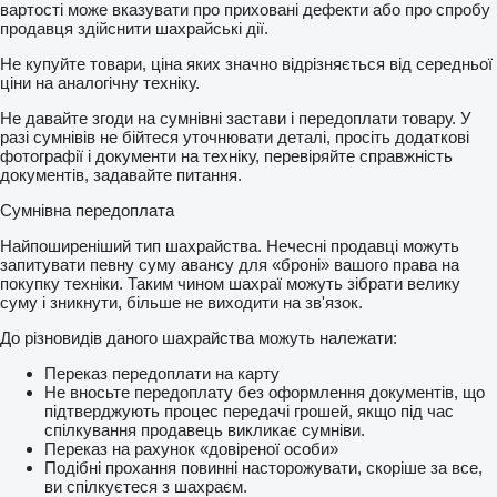
вартості може вказувати про приховані дефекти або про спробу
продавця здійснити шахрайські дії.
Не купуйте товари, ціна яких значно відрізняється від середньої
ціни на аналогічну техніку.
Не давайте згоди на сумнівні застави і передоплати товару. У
разі сумнівів не бійтеся уточнювати деталі, просіть додаткові
фотографії і документи на техніку, перевіряйте справжність
документів, задавайте питання.
Сумнівна передоплата
Найпоширеніший тип шахрайства. Нечесні продавці можуть
запитувати певну суму авансу для «броні» вашого права на
покупку техніки. Таким чином шахраї можуть зібрати велику
суму і зникнути, більше не виходити на зв'язок.
До різновидів даного шахрайства можуть належати:
Переказ передоплати на карту
Не вносьте передоплату без оформлення документів, що
підтверджують процес передачі грошей, якщо під час
спілкування продавець викликає сумніви.
Переказ на рахунок «довіреної особи»
Подібні прохання повинні насторожувати, скоріше за все,
ви спілкуєтеся з шахраєм.