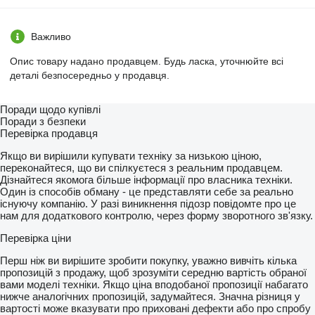
Важливо
Опис товару надано продавцем. Будь ласка, уточнюйте всі
деталі безпосередньо у продавця.
Поради щодо купівлі
Поради з безпеки
Перевірка продавця
Якщо ви вирішили купувати техніку за низькою ціною,
переконайтеся, що ви спілкуєтеся з реальним продавцем.
Дізнайтеся якомога більше інформації про власника техніки.
Один із способів обману - це представляти себе за реально
існуючу компанію. У разі виникнення підозр повідомте про це
нам для додаткового контролю, через форму зворотного зв'язку.
Перевірка ціни
Перш ніж ви вирішите зробити покупку, уважно вивчіть кілька
пропозицій з продажу, щоб зрозуміти середню вартість обраної
вами моделі техніки. Якщо ціна вподобаної пропозиції набагато
нижче аналогічних пропозицій, задумайтеся. Значна різниця у
вартості може вказувати про приховані дефекти або про спробу