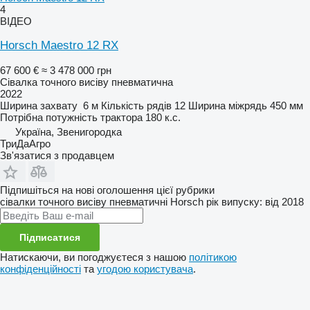
4
ВІДЕО
Horsch Maestro 12 RX
67 600 €
≈ 3 478 000 грн
Сівалка точного висіву пневматична
2022
Ширина захвату
6 м
Кількість рядів
12
Ширина міжрядь
450 мм
Потрібна потужність трактора
180 к.с.
Україна, Звенигородка
ТриДаАгро
Зв'язатися з продавцем
Підпишіться на нові оголошення цієї рубрики
cівалки точного висіву пневматичні
Horsch
рік випуску: від 2018
Підписатися
Натискаючи, ви погоджуєтеся з нашою
політикою
конфіденційності
та
угодою користувача
.