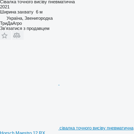
Сівалка точного висіву пневматична
2021
Ширина захвату
6 м
Україна, Звенигородка
ТриДаАгро
Зв'язатися з продавцем
сівалка точного висіву пневматична
Horsch Maestro 12 RX