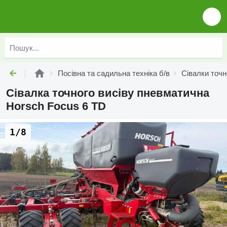
Посівна та садильна техніка б/в
Cівалки точн
Сівалка точного висіву пневматична
Horsch Focus 6 TD
1/8