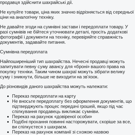
продавця здійснити шахрайські дії.
Не купуйте товари, ціна яких значно відрізняється від середньої
ціни на аналогічну техніку.
Не давайте згоди на сумнівні застави і передоплати товару. У
разі сумнівів не бійтеся уточнювати деталі, просіть додаткові
фотографії і документи на техніку, перевіряйте справжність
документів, задавайте питання.
Сумнівна передоплата
Найпоширеніший тип шахрайства. Нечесні продавці можуть
запитувати певну суму авансу для «броні» вашого права на
покупку техніки. Таким чином шахраї можуть зібрати велику
суму і зникнути, більше не виходити на зв'язок.
До різновидів даного шахрайства можуть належати:
Переказ передоплати на карту
Не вносьте передоплату без оформлення документів, що
підтверджують процес передачі грошей, якщо під час
спілкування продавець викликає сумніви.
Переказ на рахунок «довіреної особи»
Подібні прохання повинні насторожувати, скоріше за все,
ви спілкуєтеся з шахраєм.
Переказ на рахунок компанії зі схожою назвою