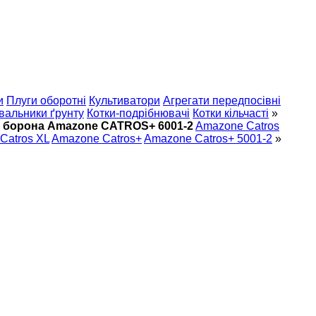
и
Плуги оборотні
Культиватори
Агрегати передпосівні
вальники ґрунту
Котки-подрібнювачі
Котки кільчасті
»
 борона Amazone CATROS+ 6001-2
Amazone Catros
Catros XL
Amazone Catros+
Amazone Catros+ 5001-2
»