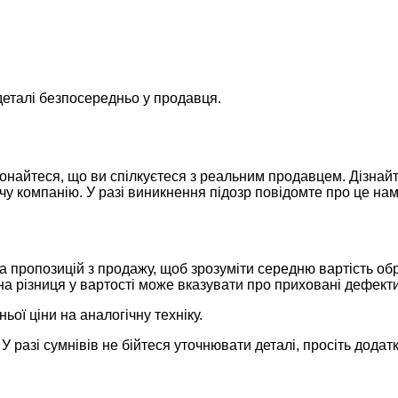
деталі безпосередньо у продавця.
онайтеся, що ви спілкуєтеся з реальним продавцем. Дізнайт
ючу компанію. У разі виникнення підозр повідомте про це н
ка пропозицій з продажу, щоб зрозуміти середню вартість об
а різниця у вартості може вказувати про приховані дефекти
ьої ціни на аналогічну техніку.
У разі сумнівів не бійтеся уточнювати деталі, просіть додатк