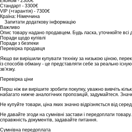
Економ - 2300€
Стандарт - 3300€
VIP (+гарантія) - 7300€
Країна: Німеччина
Запитати додаткову інформацію
Важливо
Опис товару надано продавцем. Будь ласка, уточнюйте всі 
Поради щодо купівлі
Поради з безпеки
Перевірка продавця
Якщо ви вирішили купувати техніку за низькою ціною, перек
із способів обману - це представляти себе за реально існу
зв'язку.
Перевірка ціни
Перш ніж ви вирішите зробити покупку, уважно вивчіть кіль
набагато нижче аналогічних пропозицій, задумайтеся. Значн
Не купуйте товари, ціна яких значно відрізняється від середн
Не давайте згоди на сумнівні застави і передоплати товару. 
справжність документів, задавайте питання.
Сумнівна передоплата