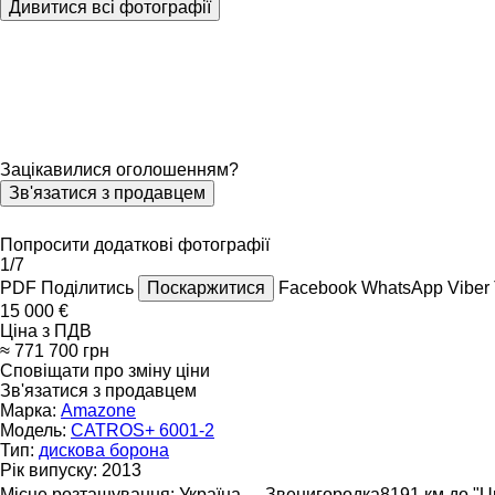
Дивитися всі фотографії
Зацікавилися оголошенням?
Зв'язатися з продавцем
Попросити додаткові фотографії
1/7
PDF
Поділитись
Поскаржитися
Facebook
WhatsApp
Viber
15 000 €
Ціна з ПДВ
≈ 771 700 грн
Сповіщати про зміну ціни
Зв'язатися з продавцем
Марка:
Amazone
Модель:
CATROS+ 6001-2
Тип:
дискова борона
Рік випуску:
2013
Місце розташування:
Україна
Звенигородка
8191 км до "U