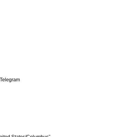
Telegram
nited States/Columbus"