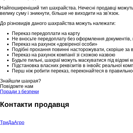
Найпоширеніший тип шахрайства. Нечесні продавці можуть з
велику суму і зникнути, більше не виходити на зв'язок.
До різновидів даного шахрайства можуть належати:
Переказ передоплати на карту
Не вносьте передоплату без оформлення документів, 
Переказ на рахунок «довіреної особи»
Подібні прохання повинні насторожувати, скоріше за в
Переказ на рахунок компанії зі схожою назвою
Будьте пильні, шахраї можуть маскуватися під відомі к
Підстановка власних реквізитів в інвойс реальної комп
Перш ніж робити переказ, переконайтеся в правильності
Знайшли шахрая?
Повідомте нам
Поради з безпеки
Контакти продавця
ТриДаАгро