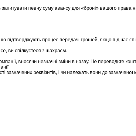
апитувати певну суму авансу для «броні» вашого права на 
що підтверджують процес передачі грошей, якщо під час сп
се, ви спілкуєтеся з шахраєм.
омпанії, вносячи незначні зміни в назву. Не переводьте кош
анії
 зазначених реквізитів, і чи належать вони до зазначеної к