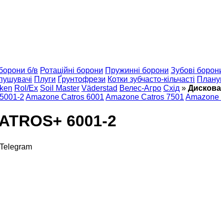
борони б/в
Ротаційні борони
Пружинні борони
Зубові борон
пушувачі
Плуги
Ґрунтофрези
Котки зубчасто-кільчасті
Плану
ken
Rol/Ex
Soil Master
Väderstad
Велес-Агро
Схід
»
Дискова
5001-2
Amazone Catros 6001
Amazone Catros 7501
Amazone 
ATROS+ 6001-2
Telegram