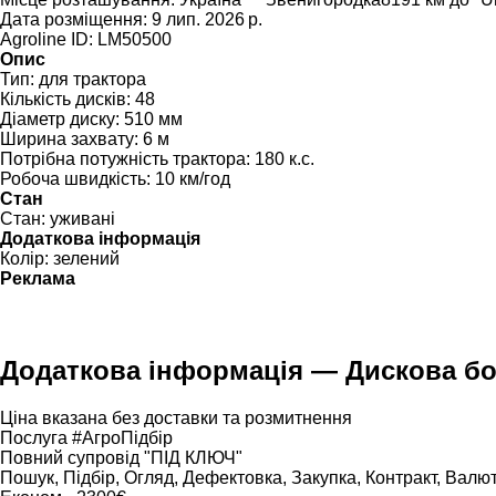
Дата розміщення:
9 лип. 2026 р.
Agroline ID:
LM50500
Опис
Тип:
для трактора
Кількість дисків:
48
Діаметр диску:
510 мм
Ширина захвату:
6 м
Потрібна потужність трактора:
180 к.с.
Робоча швидкість:
10 км/год
Стан
Стан:
уживані
Додаткова інформація
Колір:
зелений
Реклама
Додаткова інформація — Дискова б
Ціна вказана без доставки та розмитнення
Послуга #АгроПідбір
Повний супровід "ПІД КЛЮЧ"
Пошук, Підбір, Огляд, Дефектовка, Закупка, Контракт, Валю