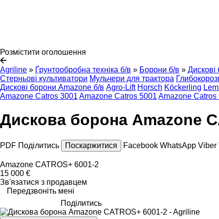
Розмістити оголошення
Agriline
»
Ґрунтообробна техніка б/в
»
Борони б/в
»
Дискові 
Стерньові культиватори
Мульчери для трактора
Глибокороз
Дискові борони Amazone б/в
Agro-Lift
Horsch
Köckerling
Lem
Amazone Catros 3001
Amazone Catros 5001
Amazone Catros 
Дискова борона Amazone C
PDF
Поділитись
Поскаржитися
Facebook
WhatsApp
Viber
Amazone CATROS+ 6001-2
15 000 €
Зв'язатися з продавцем
Передзвоніть мені
Поділитись