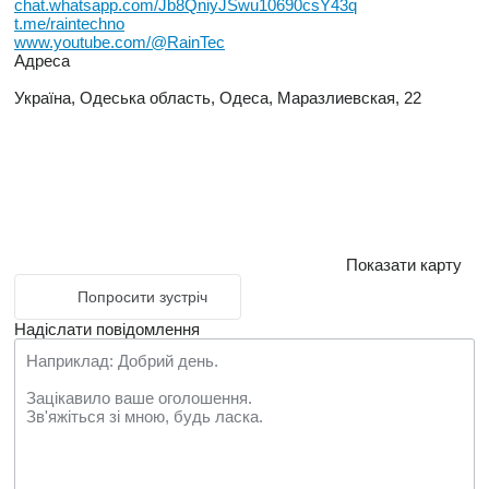
chat.whatsapp.com/Jb8QniyJSwu10690csY43q
t.me/raintechno
www.youtube.com/@RainTec
Адреса
Україна, Одеська область, Одеса, Маразлиевская, 22
Показати карту
Попросити зустріч
Надіслати повідомлення