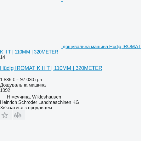
дощувальна машина Hüdig IROMAT
K II T | 110MM | 320METER
14
Hüdig IROMAT K II T | 110MM | 320METER
1 886 €
≈ 97 030 грн
Дощувальна машина
1992
Німеччина, Wildeshausen
Heinrich Schröder Landmaschinen KG
Зв'язатися з продавцем