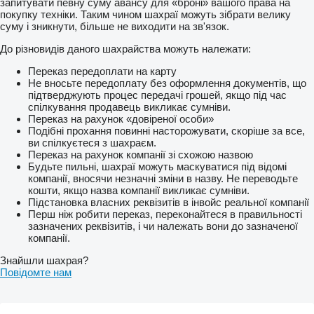
запитувати певну суму авансу для «броні» вашого права на
покупку техніки. Таким чином шахраї можуть зібрати велику
суму і зникнути, більше не виходити на зв'язок.
До різновидів даного шахрайства можуть належати:
Переказ передоплати на карту
Не вносьте передоплату без оформлення документів, що
підтверджують процес передачі грошей, якщо під час
спілкування продавець викликає сумніви.
Переказ на рахунок «довіреної особи»
Подібні прохання повинні насторожувати, скоріше за все,
ви спілкуєтеся з шахраєм.
Переказ на рахунок компанії зі схожою назвою
Будьте пильні, шахраї можуть маскуватися під відомі
компанії, вносячи незначні зміни в назву. Не переводьте
кошти, якщо назва компанії викликає сумніви.
Підстановка власних реквізитів в інвойс реальної компанії
Перш ніж робити переказ, переконайтеся в правильності
зазначених реквізитів, і чи належать вони до зазначеної
компанії.
Знайшли шахрая?
Повідомте нам