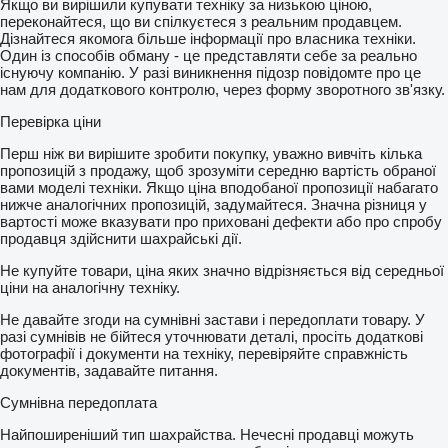
Якщо ви вирішили купувати техніку за низькою ціною,
переконайтеся, що ви спілкуєтеся з реальним продавцем.
Дізнайтеся якомога більше інформації про власника техніки.
Один із способів обману - це представляти себе за реально
існуючу компанію. У разі виникнення підозр повідомте про це
нам для додаткового контролю, через форму зворотного зв'язку.
Перевірка ціни
Перш ніж ви вирішите зробити покупку, уважно вивчіть кілька
пропозицій з продажу, щоб зрозуміти середню вартість обраної
вами моделі техніки. Якщо ціна вподобаної пропозиції набагато
нижче аналогічних пропозицій, задумайтеся. Значна різниця у
вартості може вказувати про приховані дефекти або про спробу
продавця здійснити шахрайські дії.
Не купуйте товари, ціна яких значно відрізняється від середньої
ціни на аналогічну техніку.
Не давайте згоди на сумнівні застави і передоплати товару. У
разі сумнівів не бійтеся уточнювати деталі, просіть додаткові
фотографії і документи на техніку, перевіряйте справжність
документів, задавайте питання.
Сумнівна передоплата
Найпоширеніший тип шахрайства. Нечесні продавці можуть