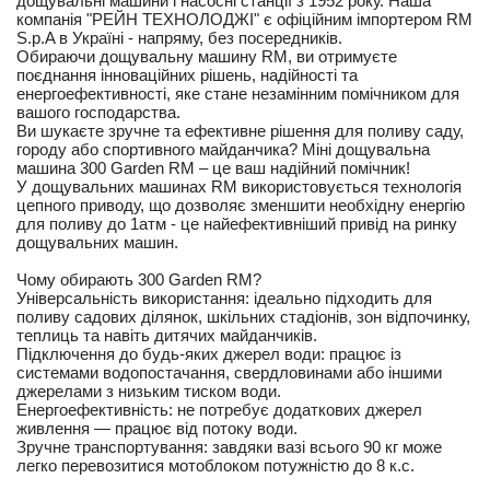
дощувальні машини і насосні станції з 1952 року. Наша
компанія "РЕЙН ТЕХНОЛОДЖІ" є офіційним імпортером RM
S.p.A в Україні - напряму, без посередників.
Обираючи дощувальну машину RM, ви отримуєте
поєднання інноваційних рішень, надійності та
енергоефективності, яке стане незамінним помічником для
вашого господарства.
Ви шукаєте зручне та ефективне рішення для поливу саду,
городу або спортивного майданчика? Міні дощувальна
машина 300 Garden RM – це ваш надійний помічник!
У дощувальних машинах RM використовується технологія
цепного приводу, що дозволяє зменшити необхідну енергію
для поливу до 1атм - це найефективніший привід на ринку
дощувальних машин.
Чому обирають 300 Garden RM?
Універсальність використання: ідеально підходить для
поливу садових ділянок, шкільних стадіонів, зон відпочинку,
теплиць та навіть дитячих майданчиків.
Підключення до будь-яких джерел води: працює із
системами водопостачання, свердловинами або іншими
джерелами з низьким тиском води.
Енергоефективність: не потребує додаткових джерел
живлення — працює від потоку води.
Зручне транспортування: завдяки вазі всього 90 кг може
легко перевозитися мотоблоком потужністю до 8 к.с.