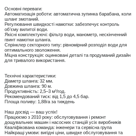
Основні переваги:
Автоматизація роботи: автоматична зупинка барабана, коли
шланг змотаний.
Регулювання швидкості намотки: забезпечує контроль
об’єму вилитої води.
Якісні комплектуючі: фільтр води, манометр, нескінченний
гвинт намотки шланга.
Спрінклер секторного типу: рівномірний розподіл води для
оптимального зволоження.
Міцна конструкція: оцинковані деталі та продуманий дизайн
для тривалого використання.
Технічні характеристики:
Діаметр шланга: 32 мм.
Довжина шланга: 90 м.
Продуктивність: 2,5–3 м³/год.
Рекомендований тиск: від 1,5 до 4,5 бар.
Площа поливу: 1,88га за тиждень
Наш досвід — ваш успіх!
Працюємо з 2010 року: обслуговування і ремонт
дощувальних машин і насосних станцій усіх виробників
Кваліфікована команда: інженери та сервісна група
Найкращі умови: вигідні ціни, швидке обслуговування та