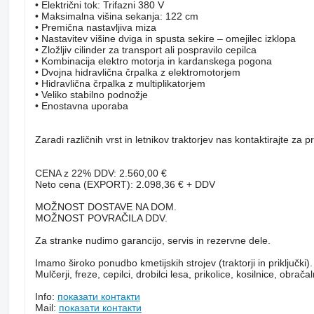
• Električni tok: Trifazni 380 V
• Maksimalna višina sekanja: 122 cm
• Premična nastavljiva miza
• Nastavitev višine dviga in spusta sekire – omejilec izklopa
• Zložljiv cilinder za transport ali pospravilo cepilca
• Kombinacija elektro motorja in kardanskega pogona
• Dvojna hidravlična črpalka z elektromotorjem
• Hidravlična črpalka z multiplikatorjem
• Veliko stabilno podnožje
• Enostavna uporaba
Zaradi različnih vrst in letnikov traktorjev nas kontaktirajte za pr
CENA z 22% DDV: 2.560,00 €
Neto cena (EXPORT): 2.098,36 € + DDV
MOŽNOST DOSTAVE NA DOM.
MOŽNOST POVRAČILA DDV.
Za stranke nudimo garancijo, servis in rezervne dele.
Imamo široko ponudbo kmetijskih strojev (traktorji in priključki).
Mulčerji, freze, cepilci, drobilci lesa, prikolice, kosilnice, obračaln
Info:
показати контакти
Mail:
показати контакти