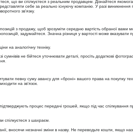
йтеся, що ви спілкуєтеся з реальним продавцем. Дізнайтеся якомога
представляти себе за реально існуючу компанію. У разі виникнення 
оротного зв'язку.
опозицій з продажу, щоб зрозуміти середню вартість обраної вами мо
опозицій, задумайтеся. Значна різниця у вартості може вказувати п
ціни на аналогічну техніку.
зі сумнівів не бійтеся уточнювати деталі, просіть додаткові фотогра
ння.
увати певну суму авансу для «броні» вашого права на покупку тех
иходити на зв'язок.
підтверджують процес передачі грошей, якщо під час спілкування 
ви спілкуєтеся з шахраєм.
анії, вносячи незначні зміни в назву. Не переводьте кошти, якщо наз