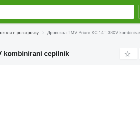
околи в розстрочку
Дровокол TMV Priore KC 14T-380V kombinirani
kombinirani cepilnik