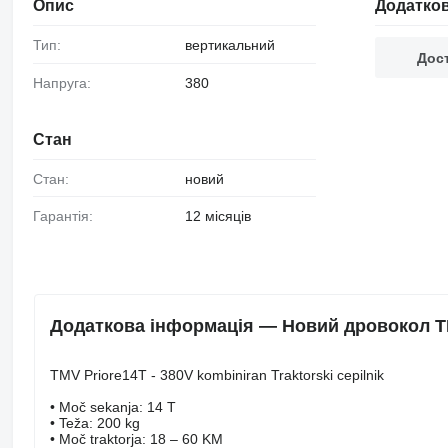
Опис
Додатков
Тип:
вертикальний
Дост
Напруга:
380
Стан
Стан:
новий
Гарантія:
12 місяців
Додаткова інформація — Новий дровокол TMV
TMV Priore14T - 380V kombiniran Traktorski cepilnik
• Moč sekanja: 14 T
• Teža: 200 kg
• Moč traktorja: 18 – 60 KM