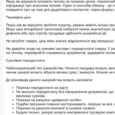
Якщо ви вирішили купувати техніку за низькою ціною, перекона
інформації про власника техніки. Один із способів обману - це 
повідомте про це нам для додаткового контролю, через форму зв
Перевірка ціни
Перш ніж ви вирішите зробити покупку, уважно вивчіть кілька пр
Якщо ціна вподобаної пропозиції набагато нижче аналогічних пр
дефекти або про спробу продавця здійснити шахрайські дії.
Не купуйте товари, ціна яких значно відрізняється від середньої 
Не давайте згоди на сумнівні застави і передоплати товару. У ра
на техніку, перевіряйте справжність документів, задавайте пита
Сумнівна передоплата
Найпоширеніший тип шахрайства. Нечесні продавці можуть запит
чином шахраї можуть зібрати велику суму і зникнути, більше не в
До різновидів даного шахрайства можуть належати:
Переказ передоплати на карту
Не вносьте передоплату без оформлення документів, що 
викликає сумніви.
Переказ на рахунок «довіреної особи»
Подібні прохання повинні насторожувати, скоріше за все, 
Переказ на рахунок компанії зі схожою назвою
Будьте пильні, шахраї можуть маскуватися під відомі комп