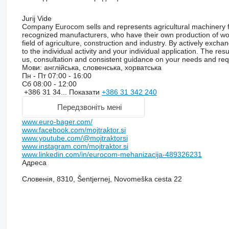
Jurij Vide
Company Eurocom sells and represents agricultural machinery fo
recognized manufacturers, who have their own production of wor
field of agriculture, construction and industry. By actively exch
to the individual activity and your individual application. The re
us, consultation and consistent guidance on your needs and requ
Мови:
англійська, словенська, хорватська
Пн - Пт
07:00 - 16:00
Сб
08:00 - 12:00
+386 31 34...
Показати
+386 31 342 240
Передзвоніть мені
www.euro-bager.com/
www.facebook.com/mojtraktor.si
www.youtube.com/@mojtraktorsi
www.instagram.com/mojtraktor.si
www.linkedin.com/in/eurocom-mehanizacija-489326231
Адреса
Словенія, 8310, Šentjernej, Novomeška cesta 22