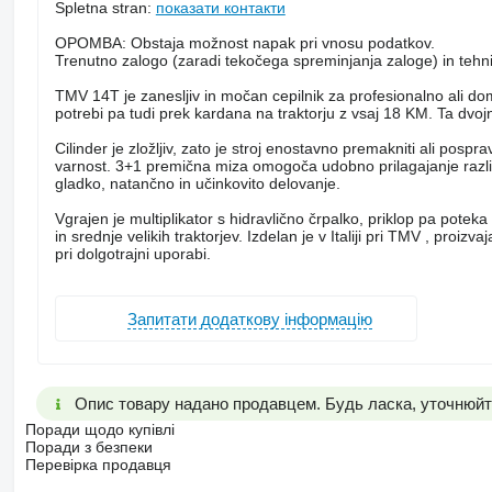
Spletna stran:
показати контакти
OPOMBA: Obstaja možnost napak pri vnosu podatkov.
Trenutno zalogo (zaradi tekočega spreminjanja zaloge) in tehni
TMV 14T je zanesljiv in močan cepilnik za profesionalno ali dom
potrebi pa tudi prek kardana na traktorju z vsaj 18 KM. Ta dvoj
Cilinder je zložljiv, zato je stroj enostavno premakniti ali pospra
varnost. 3+1 premična miza omogoča udobno prilagajanje različ
gladko, natančno in učinkovito delovanje.
Vgrajen je multiplikator s hidravlično črpalko, priklop pa poteka
in srednje velikih traktorjev. Izdelan je v Italiji pri TMV , proizv
pri dolgotrajni uporabi.
Запитати додаткову інформацію
Опис товару надано продавцем. Будь ласка, уточнюйте
Поради щодо купівлі
Поради з безпеки
Перевірка продавця