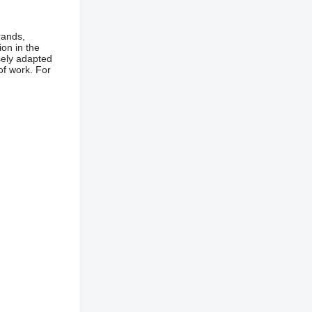
rands,
on in the
isely adapted
 of work. For