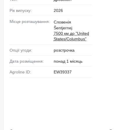
Рік випуску:
2026
Місце розташування:
Словенія
Šentjernej
7500 км до "United
States/Columbus"
Опції угоди:
розстрочка
Дата розміщення:
понад 1 місяць
Agroline ID:
EW39337