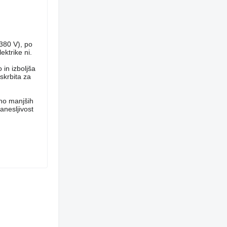
(380 V), po
ktrike ni.
 in izboljša
skrbita za
ino manjših
zanesljivost