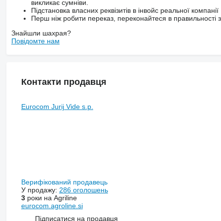
викликає сумніви.
Підстановка власних реквізитів в інвойс реальної компанії
Перш ніж робити переказ, переконайтеся в правильності за
Знайшли шахрая?
Повідомте нам
Контакти продавця
Eurocom Jurij Vide s.p.
Верифікований продавець
У продажу:
286 оголошень
3
роки на Agriline
eurocom.agroline.si
Підписатися на продавця