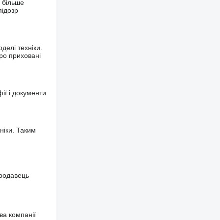
 більше
підозр
делі техніки.
ро приховані
фії і документи
ніки. Таким
продавець
ва компанії