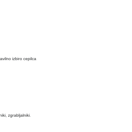
avilno izbiro cepilca
iki, zgrabljalniki.