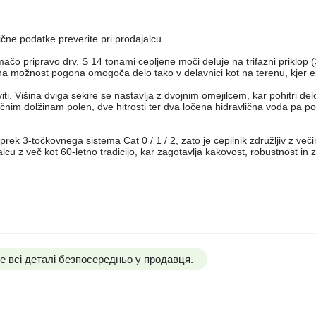
čne podatke preverite pri prodajalcu.
ačo pripravo drv. S 14 tonami cepljene moči deluje na trifazni priklop 
na možnost pogona omogoča delo tako v delavnici kot na terenu, kjer ele
viti. Višina dviga sekire se nastavlja z dvojnim omejilcem, kar pohitri delo
nim dolžinam polen, dve hitrosti ter dva ločena hidravlična voda pa po
 prek 3-točkovnega sistema Cat 0 / 1 / 2, zato je cepilnik združljiv z več
ajalcu z več kot 60-letno tradicijo, kar zagotavlja kakovost, robustnost in 
 всі деталі безпосередньо у продавця.