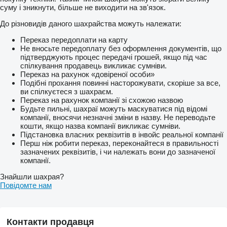
суму і зникнути, більше не виходити на зв'язок.
До різновидів даного шахрайства можуть належати:
Переказ передоплати на карту
Не вносьте передоплату без оформлення документів, що
підтверджують процес передачі грошей, якщо під час
спілкування продавець викликає сумніви.
Переказ на рахунок «довіреної особи»
Подібні прохання повинні насторожувати, скоріше за все,
ви спілкуєтеся з шахраєм.
Переказ на рахунок компанії зі схожою назвою
Будьте пильні, шахраї можуть маскуватися під відомі
компанії, вносячи незначні зміни в назву. Не переводьте
кошти, якщо назва компанії викликає сумніви.
Підстановка власних реквізитів в інвойс реальної компанії
Перш ніж робити переказ, переконайтеся в правильності
зазначених реквізитів, і чи належать вони до зазначеної
компанії.
Знайшли шахрая?
Повідомте нам
Контакти продавця