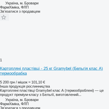
Україна, м. Бровари
ФармХіміка, ФЛП
Зв'язатися з продавцем
1
Картопляні пластівці - 25 кг Gramybel (Бельгія клас А)
термообрабка
5 200 грн / мішок
≈ 101,10 €
Інша продукція рослинництва
Картопляні пластівці Gramybel клас А (термооброблені) — це
продукт преміум-класу з Бельгії, виготовлений...
Україна, м. Бровари
ФармХіміка, ФЛП
Зв'язатися з продавцем