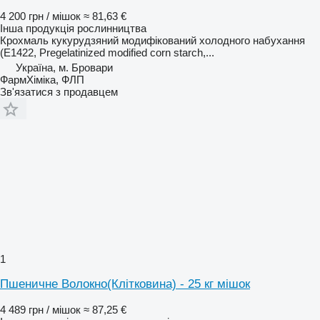
4 200 грн / мішок
≈ 81,63 €
Інша продукція рослинництва
Крохмаль кукурудзяний модифікований холодного набухання
(E1422, Pregelatinized modified corn starch,...
Україна, м. Бровари
ФармХіміка, ФЛП
Зв'язатися з продавцем
1
Пшеничне Волокно(Клітковина) - 25 кг мішок
4 489 грн / мішок
≈ 87,25 €