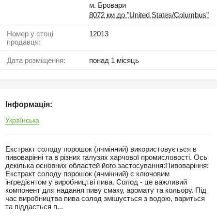
м. Бровари
8072 км до "United States/Columbus"
Номер у стоці
12013
продавця:
Дата розміщення:
понад 1 місяць
Інформація:
Українська
Екстракт солоду порошок (ячмінний) використовується в
пивоварінні та в різних галузях харчової промисловості. Ось
декілька основних областей його застосування:Пивоваріння:
Екстракт солоду порошок (ячмінний) є ключовим
інгредієнтом у виробництві пива. Солод - це важливий
компонент для надання пиву смаку, аромату та кольору. Під
час виробництва пива солод змішується з водою, вариться
та піддається п...