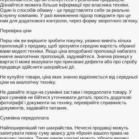
Дізнайтеся якомога більше інформації про власника техніки.
Один із способів обману - це представляти себе за реально
існуючу компанію. У разі виникнення підозр повідомте про це
нам для додаткового контролю, через форму зворотного зв'язку.
Перевірка ціни
Перш ніж ви вирішите зробити покупку, уважно вивчіть кілька
пропозицій з продажу, щоб зрозуміти середню вартість обраної
вами моделі техніки. Якщо ціна вподобаної пропозиції набагато
нижче аналогічних пропозицій, задумайтеся. Значна різниця у
вартості може вказувати про приховані дефекти або про спробу
продавця здійснити шахрайські дії.
Не купуйте товари, ціна яких значно відрізняється від середньої
ціни на аналогічну техніку.
Не давайте згоди на сумнівні застави і передоплати товару. У
разі сумнівів не бійтеся уточнювати деталі, просіть додаткові
фотографії і документи на техніку, перевіряйте справжність
документів, задавайте питання.
Сумнівна передоплата
Найпоширеніший тип шахрайства. Нечесні продавці можуть
запитувати певну суму авансу для «броні» вашого права на
покупку техніки. Таким чином шахраї можуть зібрати велику