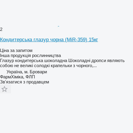
2
Кондитерська глазур чорна (MiR-359) 15кг
Ціна за запитом
Інша продукція рослинництва
Глазур кондитерська шоколадна Шоколадні дропси являють
собою не великі солодкі крапельки з чорного,...
Україна, м. Бровари
ФармХіміка, ФЛП
Зв'язатися з продавцем