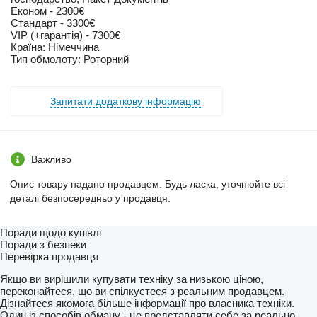
Економ - 2300€
Стандарт - 3300€
VIP (+гарантія) - 7300€
Країна: Німеччина
Тип обмолоту: Роторний
Запитати додаткову інформацію
Важливо
Опис товару надано продавцем. Будь ласка, уточнюйте всі
деталі безпосередньо у продавця.
Поради щодо купівлі
Поради з безпеки
Перевірка продавця
Якщо ви вирішили купувати техніку за низькою ціною,
переконайтеся, що ви спілкуєтеся з реальним продавцем.
Дізнайтеся якомога більше інформації про власника техніки.
Один із способів обману - це представляти себе за реально