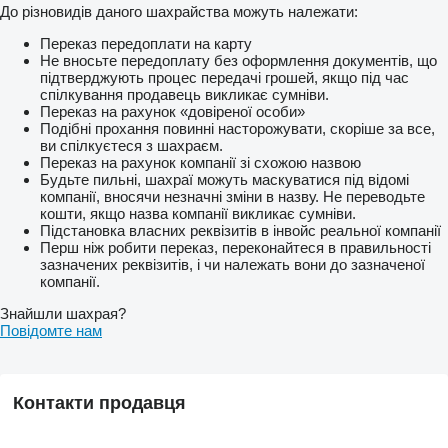
До різновидів даного шахрайства можуть належати:
Переказ передоплати на карту
Не вносьте передоплату без оформлення документів, що
підтверджують процес передачі грошей, якщо під час
спілкування продавець викликає сумніви.
Переказ на рахунок «довіреної особи»
Подібні прохання повинні насторожувати, скоріше за все,
ви спілкуєтеся з шахраєм.
Переказ на рахунок компанії зі схожою назвою
Будьте пильні, шахраї можуть маскуватися під відомі
компанії, вносячи незначні зміни в назву. Не переводьте
кошти, якщо назва компанії викликає сумніви.
Підстановка власних реквізитів в інвойс реальної компанії
Перш ніж робити переказ, переконайтеся в правильності
зазначених реквізитів, і чи належать вони до зазначеної
компанії.
Знайшли шахрая?
Повідомте нам
Контакти продавця