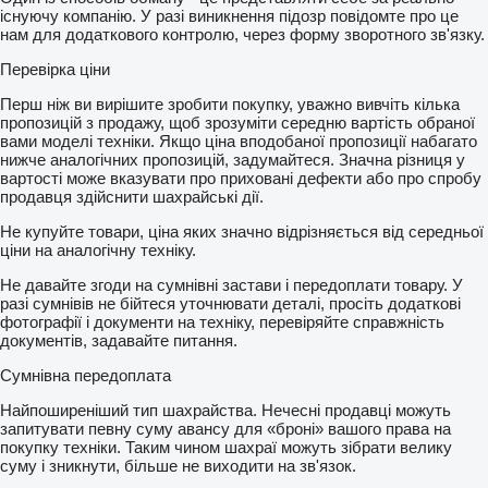
існуючу компанію. У разі виникнення підозр повідомте про це
нам для додаткового контролю, через форму зворотного зв'язку.
Перевірка ціни
Перш ніж ви вирішите зробити покупку, уважно вивчіть кілька
пропозицій з продажу, щоб зрозуміти середню вартість обраної
вами моделі техніки. Якщо ціна вподобаної пропозиції набагато
нижче аналогічних пропозицій, задумайтеся. Значна різниця у
вартості може вказувати про приховані дефекти або про спробу
продавця здійснити шахрайські дії.
Не купуйте товари, ціна яких значно відрізняється від середньої
ціни на аналогічну техніку.
Не давайте згоди на сумнівні застави і передоплати товару. У
разі сумнівів не бійтеся уточнювати деталі, просіть додаткові
фотографії і документи на техніку, перевіряйте справжність
документів, задавайте питання.
Сумнівна передоплата
Найпоширеніший тип шахрайства. Нечесні продавці можуть
запитувати певну суму авансу для «броні» вашого права на
покупку техніки. Таким чином шахраї можуть зібрати велику
суму і зникнути, більше не виходити на зв'язок.