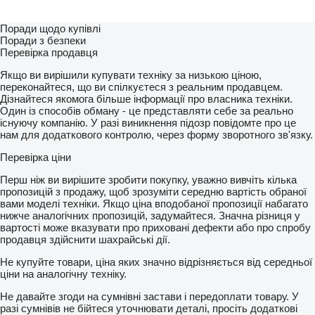
Поради щодо купівлі
Поради з безпеки
Перевірка продавця
Якщо ви вирішили купувати техніку за низькою ціною,
переконайтеся, що ви спілкуєтеся з реальним продавцем.
Дізнайтеся якомога більше інформації про власника техніки.
Один із способів обману - це представляти себе за реально
існуючу компанію. У разі виникнення підозр повідомте про це
нам для додаткового контролю, через форму зворотного зв'язку.
Перевірка ціни
Перш ніж ви вирішите зробити покупку, уважно вивчіть кілька
пропозицій з продажу, щоб зрозуміти середню вартість обраної
вами моделі техніки. Якщо ціна вподобаної пропозиції набагато
нижче аналогічних пропозицій, задумайтеся. Значна різниця у
вартості може вказувати про приховані дефекти або про спробу
продавця здійснити шахрайські дії.
Не купуйте товари, ціна яких значно відрізняється від середньої
ціни на аналогічну техніку.
Не давайте згоди на сумнівні застави і передоплати товару. У
разі сумнівів не бійтеся уточнювати деталі, просіть додаткові