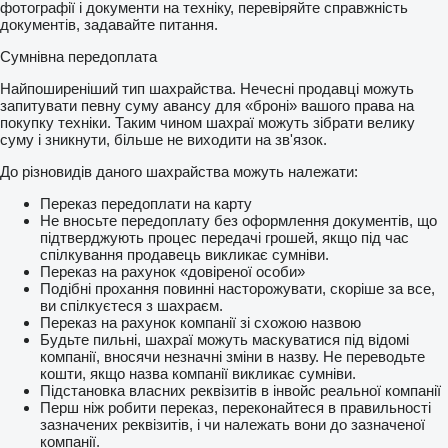
фотографії і документи на техніку, перевіряйте справжність
документів, задавайте питання.
Сумнівна передоплата
Найпоширеніший тип шахрайства. Нечесні продавці можуть
запитувати певну суму авансу для «броні» вашого права на
покупку техніки. Таким чином шахраї можуть зібрати велику
суму і зникнути, більше не виходити на зв'язок.
До різновидів даного шахрайства можуть належати:
Переказ передоплати на карту
Не вносьте передоплату без оформлення документів, що
підтверджують процес передачі грошей, якщо під час
спілкування продавець викликає сумніви.
Переказ на рахунок «довіреної особи»
Подібні прохання повинні насторожувати, скоріше за все,
ви спілкуєтеся з шахраєм.
Переказ на рахунок компанії зі схожою назвою
Будьте пильні, шахраї можуть маскуватися під відомі
компанії, вносячи незначні зміни в назву. Не переводьте
кошти, якщо назва компанії викликає сумніви.
Підстановка власних реквізитів в інвойс реальної компанії
Перш ніж робити переказ, переконайтеся в правильності
зазначених реквізитів, і чи належать вони до зазначеної
компанії.