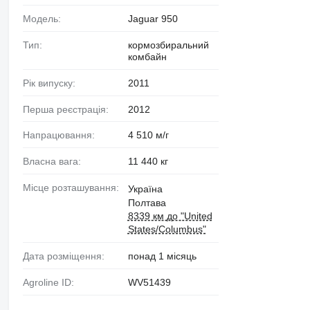
Модель:
Jaguar 950
Тип:
кормозбиральний
комбайн
Рік випуску:
2011
Перша реєстрація:
2012
Напрацювання:
4 510 м/г
Власна вага:
11 440 кг
Місце розташування:
Україна
Полтава
8339 км до "United
States/Columbus"
Дата розміщення:
понад 1 місяць
Agroline ID:
WV51439