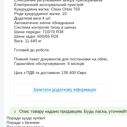
Електричне регулювання зазору прискорювача
Електричний заточувальний пристрій
Кукурудзяна жатка: Claas Orbis 750
Ряди кукурудзяної жатки: 10
Додаткові ваги 4 шт.
Автоматичне зчіпне обладнання
Система контролю тиску в шинах
Шини передні: 710/70 R38
Шини задні: 600/65 R28
Вага: 11,440 кг.
Готовий до роботи.
Повний пакет документів для постановки на облік;
Гарантійне обслуговування: 6 місяців.
Ціна з ПДВ та доставкою 138 400 Євро
Запитати додаткову інформацію
Опис товару надано продавцем. Будь ласка, уточнюйте
Поради щодо купівлі
Поради з безпеки