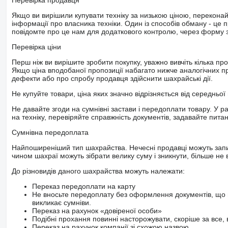
Перевірка продавця
Якщо ви вирішили купувати техніку за низькою ціною, перекона
інформації про власника техніки. Один із способів обману - це 
повідомте про це нам для додаткового контролю, через форму зв
Перевірка ціни
Перш ніж ви вирішите зробити покупку, уважно вивчіть кілька пр
Якщо ціна вподобаної пропозиції набагато нижче аналогічних пр
дефекти або про спробу продавця здійснити шахрайські дії.
Не купуйте товари, ціна яких значно відрізняється від середньої 
Не давайте згоди на сумнівні застави і передоплати товару. У ра
на техніку, перевіряйте справжність документів, задавайте пита
Сумнівна передоплата
Найпоширеніший тип шахрайства. Нечесні продавці можуть запит
чином шахраї можуть зібрати велику суму і зникнути, більше не в
До різновидів даного шахрайства можуть належати:
Переказ передоплати на карту
Не вносьте передоплату без оформлення документів, що 
викликає сумніви.
Переказ на рахунок «довіреної особи»
Подібні прохання повинні насторожувати, скоріше за все, 
Переказ на рахунок компанії зі схожою назвою