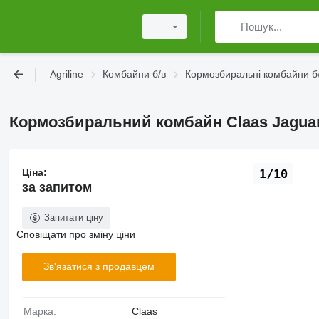
Agriline
Комбайни б/в
Кормозбиральні комбайни б
Кормозбиральний комбайн Claas Jaguar
Ціна:
1/10
за запитом
Запитати ціну
Сповіщати про зміну ціни
Зв'язатися з продавцем
Марка:
Claas