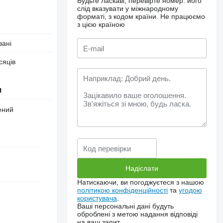
Будьте ласкаві, перевірте номер: його
слід вказувати у міжнародному
форматі, з кодом країни.
Не працюємо
з цією країною
вані
сяців
я
ений
Натискаючи, ви погоджуєтеся з нашою
політикою конфіденційності
та
угодою
користувача
.
Ваші персональні дані будуть
оброблені з метою надання відповіді
на ваш запит.