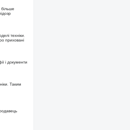
 більше
підозр
делі техніки.
ро приховані
фії і документи
ніки. Таким
продавець