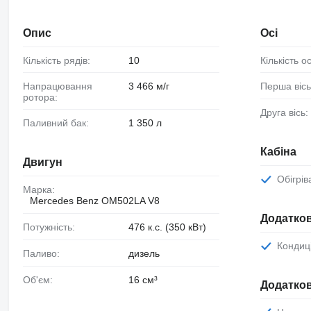
Опис
Осі
Кількість рядів:
10
Кількість о
Напрацювання
3 466 м/г
Перша вісь
ротора:
Друга вісь:
Паливний бак:
1 350 л
Кабіна
Двигун
Обігрі
Марка:
Mercedes Benz OM502LA V8
Додатков
Потужність:
476 к.с. (350 кВт)
Кондиц
Паливо:
дизель
Об'єм:
16 см³
Додатков