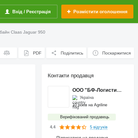
Вхід / Реєстрація
Розмістити оголошення
айн Claas Jaguar 950
PDF
Поділитись
Поскаржитися
Контакти продавця
ООО "БФ-Логистик 1"
Україна
10 років на Agriline
Верифікований продавець
5 відгуків
4.4
Підписатися на продавця