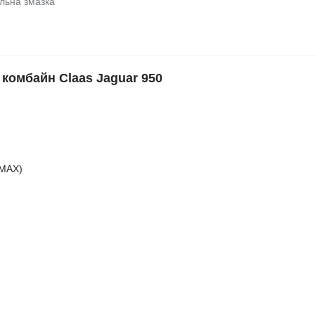
альна змазка
комбайн Claas Jaguar 950
(МАХ)