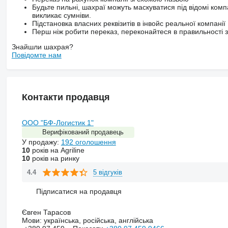
Будьте пильні, шахраї можуть маскуватися під відомі комп
викликає сумніви.
Підстановка власних реквізитів в інвойс реальної компанії
Перш ніж робити переказ, переконайтеся в правильності за
Знайшли шахрая?
Повідомте нам
Контакти продавця
ООО "БФ-Логистик 1"
Верифікований продавець
У продажу:
192 оголошення
10
років на Agriline
10
років на ринку
5 відгуків
4.4
Підписатися на продавця
Євген Тарасов
Мови:
українська, російська, англійська