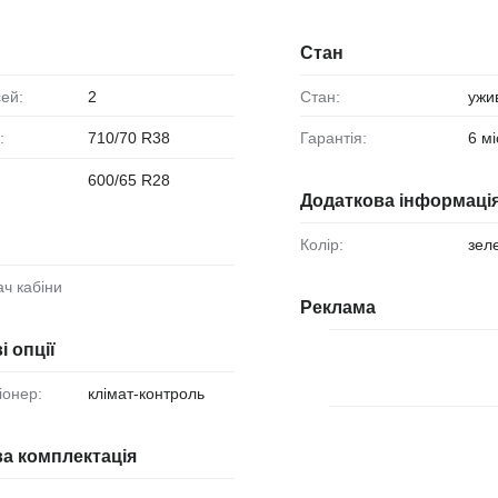
Стан
сей:
2
Стан:
ужи
:
710/70 R38
Гарантія:
6 мі
600/65 R28
Додаткова інформаці
Колір:
зел
вач кабіни
Реклама
і опції
іонер:
клімат-контроль
а комплектація