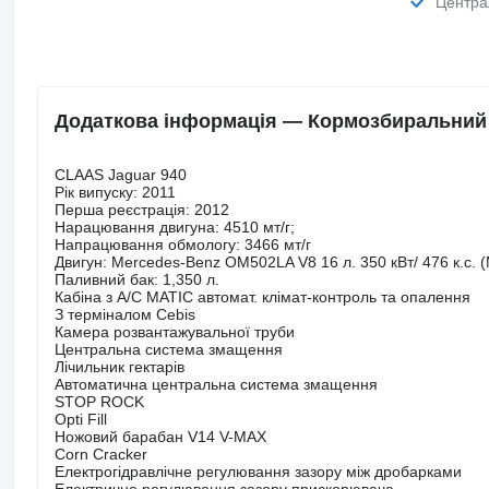
Центр
Додаткова інформація — Кормозбиральний 
CLAAS Jaguar 940
Рік випуску: 2011
Перша реєстрація: 2012
Нарацювання двигуна: 4510 мт/г;
Напрацювання обмологу: 3466 мт/г
Двигун: Mercedes-Benz OM502LA V8 16 л. 350 кВт/ 476 к.с. 
Паливний бак: 1,350 л.
Кабіна з A/C MATIC автомат. клімат-контроль та опалення
З терміналом Cebis
Камера розвантажувальної труби
Центральна система змащення
Лічильник гектарів
Автоматична центральна система змащення
STOP ROCK
Opti Fill
Ножовий барабан V14 V-MAX
Corn Cracker
Електрогідравлічне регулювання зазору між дробарками