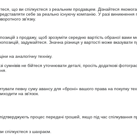
йтеся, що ви спілкуєтеся з реальним продавцем. Дізнайтеся якомога
представляти себе за реально існуючу компанію. У разі виникнення 
оротного зв'язку.
опозицій з продажу, щоб зрозуміти середню вартість обраної вами мо
опозицій, задумайтеся. Значна різниця у вартості може вказувати п
ціни на аналогічну техніку.
зі сумнівів не бійтеся уточнювати деталі, просіть додаткові фотогра
ння.
увати певну суму авансу для «броні» вашого права на покупку тех
иходити на зв'язок.
підтверджують процес передачі грошей, якщо під час спілкування 
ви спілкуєтеся з шахраєм.