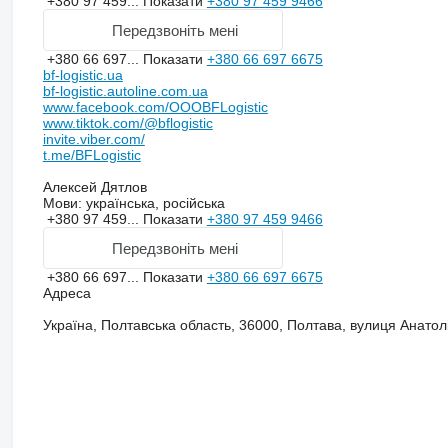
+380 97 459...
Показати
+380 97 459 9466
Передзвоніть мені
+380 66 697...
Показати
+380 66 697 6675
bf-logistic.ua
bf-logistic.autoline.com.ua
www.facebook.com/OOOBFLogistic
www.tiktok.com/@bflogistic
invite.viber.com/
t.me/BFLogistic
Алексей Дятлов
Мови:
українська, російська
+380 97 459...
Показати
+380 97 459 9466
Передзвоніть мені
+380 66 697...
Показати
+380 66 697 6675
Адреса
Україна, Полтавська область, 36000, Полтава, вулиця Анатол