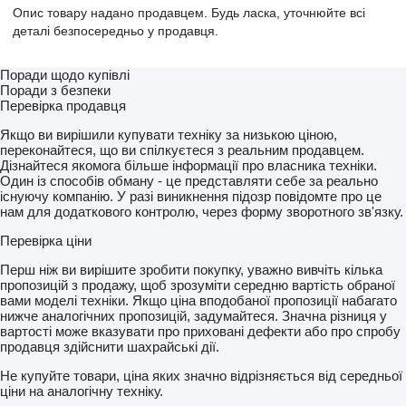
Опис товару надано продавцем. Будь ласка, уточнюйте всі
деталі безпосередньо у продавця.
Поради щодо купівлі
Поради з безпеки
Перевірка продавця
Якщо ви вирішили купувати техніку за низькою ціною,
переконайтеся, що ви спілкуєтеся з реальним продавцем.
Дізнайтеся якомога більше інформації про власника техніки.
Один із способів обману - це представляти себе за реально
існуючу компанію. У разі виникнення підозр повідомте про це
нам для додаткового контролю, через форму зворотного зв'язку.
Перевірка ціни
Перш ніж ви вирішите зробити покупку, уважно вивчіть кілька
пропозицій з продажу, щоб зрозуміти середню вартість обраної
вами моделі техніки. Якщо ціна вподобаної пропозиції набагато
нижче аналогічних пропозицій, задумайтеся. Значна різниця у
вартості може вказувати про приховані дефекти або про спробу
продавця здійснити шахрайські дії.
Не купуйте товари, ціна яких значно відрізняється від середньої
ціни на аналогічну техніку.