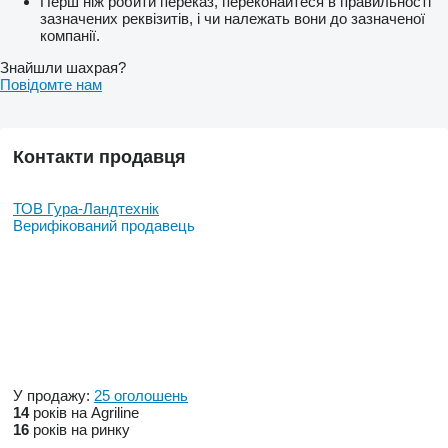
Перш ніж робити переказ, переконайтеся в правильності
зазначених реквізитів, і чи належать вони до зазначеної
компанії.
Знайшли шахрая?
Повідомте нам
Контакти продавця
ТОВ Гура-Ландтехнік
Верифікований продавець
У продажу:
25 оголошень
14
років на Agriline
16
років на ринку