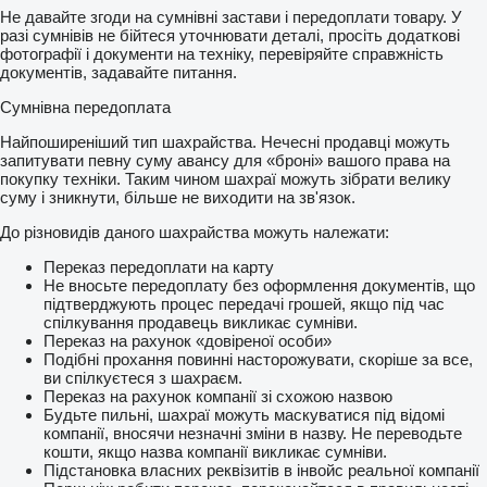
Не давайте згоди на сумнівні застави і передоплати товару. У
разі сумнівів не бійтеся уточнювати деталі, просіть додаткові
фотографії і документи на техніку, перевіряйте справжність
документів, задавайте питання.
Сумнівна передоплата
Найпоширеніший тип шахрайства. Нечесні продавці можуть
запитувати певну суму авансу для «броні» вашого права на
покупку техніки. Таким чином шахраї можуть зібрати велику
суму і зникнути, більше не виходити на зв'язок.
До різновидів даного шахрайства можуть належати:
Переказ передоплати на карту
Не вносьте передоплату без оформлення документів, що
підтверджують процес передачі грошей, якщо під час
спілкування продавець викликає сумніви.
Переказ на рахунок «довіреної особи»
Подібні прохання повинні насторожувати, скоріше за все,
ви спілкуєтеся з шахраєм.
Переказ на рахунок компанії зі схожою назвою
Будьте пильні, шахраї можуть маскуватися під відомі
компанії, вносячи незначні зміни в назву. Не переводьте
кошти, якщо назва компанії викликає сумніви.
Підстановка власних реквізитів в інвойс реальної компанії