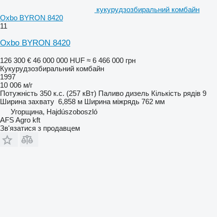
кукурудзозбиральний комбайн
Oxbo BYRON 8420
11
Oxbo BYRON 8420
126 300 €
46 000 000 HUF
≈ 6 466 000 грн
Кукурудзозбиральний комбайн
1997
10 006 м/г
Потужність
350 к.с. (257 кВт)
Паливо
дизель
Кількість рядів
9
Ширина захвату
6,858 м
Ширина міжрядь
762 мм
Угорщина, Hajdúszoboszló
AFS Agro kft
Зв'язатися з продавцем