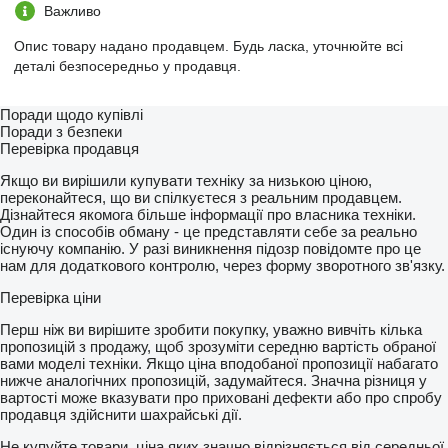
Важливо
Опис товару надано продавцем. Будь ласка, уточнюйте всі
деталі безпосередньо у продавця.
Поради щодо купівлі
Поради з безпеки
Перевірка продавця
Якщо ви вирішили купувати техніку за низькою ціною,
переконайтеся, що ви спілкуєтеся з реальним продавцем.
Дізнайтеся якомога більше інформації про власника техніки.
Один із способів обману - це представляти себе за реально
існуючу компанію. У разі виникнення підозр повідомте про це
нам для додаткового контролю, через форму зворотного зв'язку.
Перевірка ціни
Перш ніж ви вирішите зробити покупку, уважно вивчіть кілька
пропозицій з продажу, щоб зрозуміти середню вартість обраної
вами моделі техніки. Якщо ціна вподобаної пропозиції набагато
нижче аналогічних пропозицій, задумайтеся. Значна різниця у
вартості може вказувати про приховані дефекти або про спробу
продавця здійснити шахрайські дії.
Не купуйте товари, ціна яких значно відрізняється від середньої