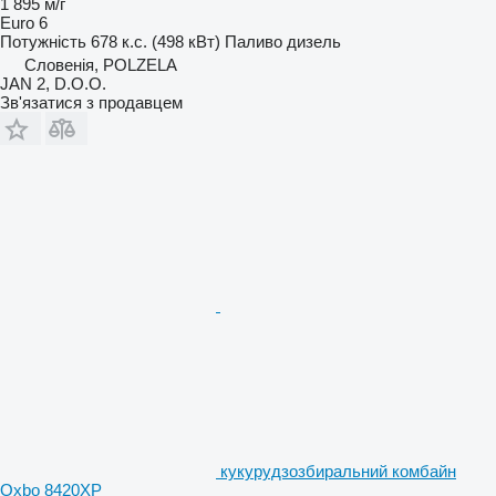
1 895 м/г
Euro 6
Потужність
678 к.с. (498 кВт)
Паливо
дизель
Словенія, POLZELA
JAN 2, D.O.O.
Зв'язатися з продавцем
кукурудзозбиральний комбайн
Oxbo 8420XP