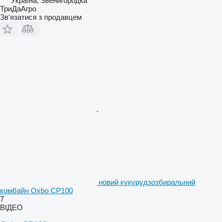
Україна, Звенигородка
ТриДаАгро
Зв'язатися з продавцем
новий кукурудзозбиральний
комбайн Oxbo CP100
7
ВІДЕО