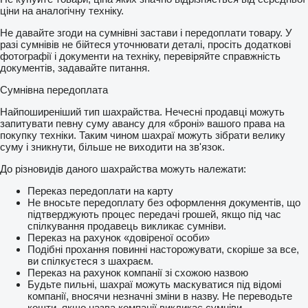
ціни на аналогічну техніку.
Не давайте згоди на сумнівні застави і передоплати товару. У
разі сумнівів не бійтеся уточнювати деталі, просіть додаткові
фотографії і документи на техніку, перевіряйте справжність
документів, задавайте питання.
Сумнівна передоплата
Найпоширеніший тип шахрайства. Нечесні продавці можуть
запитувати певну суму авансу для «броні» вашого права на
покупку техніки. Таким чином шахраї можуть зібрати велику
суму і зникнути, більше не виходити на зв'язок.
До різновидів даного шахрайства можуть належати:
Переказ передоплати на карту
Не вносьте передоплату без оформлення документів, що
підтверджують процес передачі грошей, якщо під час
спілкування продавець викликає сумніви.
Переказ на рахунок «довіреної особи»
Подібні прохання повинні насторожувати, скоріше за все,
ви спілкуєтеся з шахраєм.
Переказ на рахунок компанії зі схожою назвою
Будьте пильні, шахраї можуть маскуватися під відомі
компанії, вносячи незначні зміни в назву. Не переводьте
кошти, якщо назва компанії викликає сумніви.