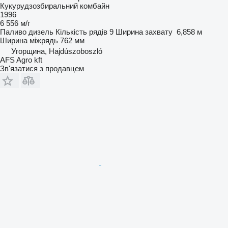
Кукурудзозбиральний комбайн
1996
6 556 м/г
Паливо
дизель
Кількість рядів
9
Ширина захвату
6,858 м
Ширина міжрядь
762 мм
Угорщина, Hajdúszoboszló
AFS Agro kft
Зв'язатися з продавцем