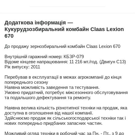
Додаткова інформація —
Кукурудзозбиральний комбайн Claas Lexion
670
До продажу зернозбиральний комбайн Claas Lexion 670
Внутрішній гаражний номер: КБЗР-079
Відоме кінцеве напрацювання: 11 216 мт./год. (Двигун C13)
Рік випуску: 2011
Перебував в експлуатації в межах агрокомпанії до кінця
попереднього сезону
Наявна можливість заведення та тестування.
Умовно придатний, потребує міжсезонного обслуговування
та подальшого дефектування та ремонту.
Наявна велика кількість різнотипної техніки на продаж, яка
доступна в оголошення від нашої компанії.
Здійснюємо продаж як сільськогосподарської техніки так і
нових попередньо придбаних запасних частин.
Можливий огляд техніки в робочий час за Пн. - Пт., з 9 до