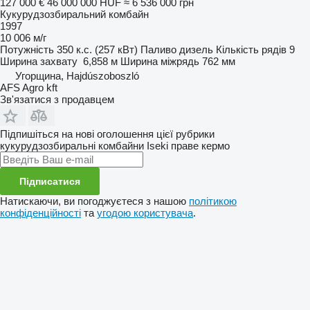
127 000 €
46 000 000 HUF
≈ 6 536 000 грн
Кукурудзозбиральний комбайн
1997
10 006 м/г
Потужність
350 к.с. (257 кВт)
Паливо
дизель
Кількість рядів
9
Ширина захвату
6,858 м
Ширина міжрядь
762 мм
Угорщина, Hajdúszoboszló
AFS Agro kft
Зв'язатися з продавцем
Підпишіться на нові оголошення цієї рубрики
кукурудзозбиральні комбайни
Iseki
праве кермо
Підписатися
Натискаючи, ви погоджуєтеся з нашою
політикою
конфіденційності
та
угодою користувача
.