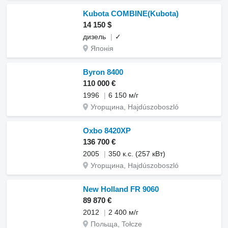
Kubota COMBINE(Kubota)
14 150 $
дизель
✓
Японія
Byron 8400
110 000 €
1996
6 150 м/г
Угорщина, Hajdúszoboszló
Oxbo 8420XP
136 700 €
2005
350 к.с. (257 кВт)
Угорщина, Hajdúszoboszló
New Holland FR 9060
89 870 €
2012
2 400 м/г
Польща, Tołcze