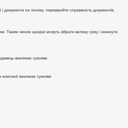
ї і документи на техніку, перевіряйте справжність документів,
и. Таким чином шахраї можуть зібрати велику суму і зникнути,
давець викликає сумніви.
а компанії викликає сумніви.