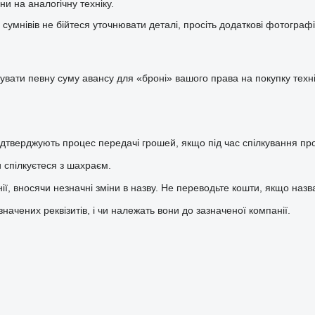
ни на аналогічну техніку.
 сумнівів не бійтеся уточнювати деталі, просіть додаткові фотографі
ати певну суму авансу для «броні» вашого права на покупку технік
дтверджують процес передачі грошей, якщо під час спілкування про
и спілкуєтеся з шахраєм.
ії, вносячи незначні зміни в назву. Не переводьте кошти, якщо назв
ачених реквізитів, і чи належать вони до зазначеної компанії.