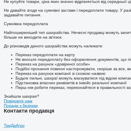
Не купуйте товари, ціна яких значно відрізняється від середньої ці
Не давайте згоди на сумнівні застави і передоплати товару. У разі
задавайте питання.
Сумнівна передоплата
Найпоширеніший тип шахрайства. Нечесні продавці можуть запитув
більше не виходити на зв'язок.
До різновидів даного шахрайства можуть належати:
Переказ передоплати на карту
Не вносьте передоплату без оформлення документів, що пі
Переказ на рахунок «довіреної особи»
Подібні прохання повинні насторожувати, скоріше за все, в
Переказ на рахунок компанії зі схожою назвою
Будьте пильні, шахраї можуть маскуватися під відомі компан
Підстановка власних реквізитів в інвойс реальної компанії
Перш ніж робити переказ, переконайтеся в правильності зазн
Знайшли шахрая?
Повідомте нам
Поради з безпеки
Контакти продавця
ТриДаАгро