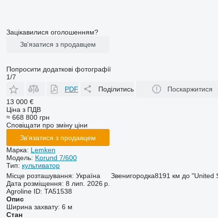
Зацікавилися оголошенням?
Зв'язатися з продавцем
Попросити додаткові фотографії
1/7
PDF
Поділитись
Поскаржитися
13 000 €
Ціна з ПДВ
≈ 668 800 грн
Сповіщати про зміну ціни
Зв'язатися з продавцем
Марка:
Lemken
Модель:
Korund 7/600
Тип:
культиватор
Місце розташування:
Україна
Звенигородка
8191 км до "United 
Дата розміщення:
8 лип. 2026 р.
Agroline ID:
TA51538
Опис
Ширина захвату:
6 м
Стан