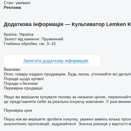
Стан:
уживані
Реклама
Додаткова інформація — Культиватор Lemken K
Країна: Україна
Захист від каміння: Пружинний
Глибина обробки, см: 3–15
Запитати додаткову інформацію
Важливо
Опис товару надано продавцем. Будь ласка, уточнюйте всі детал
Поради щодо купівлі
Поради з безпеки
Перевірка продавця
Якщо ви вирішили купувати техніку за низькою ціною, переконайте
це представляти себе за реально існуючу компанію. У разі виник
Перевірка ціни
Перш ніж ви вирішите зробити покупку, уважно вивчіть кілька про
аналогічних пропозицій, задумайтеся. Значна різниця у вартості 