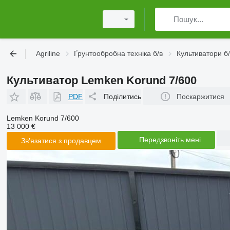
Agriline
Ґрунтообробна техніка б/в
Культиватори б
Культиватор Lemken Korund 7/600
PDF
Поділитись
Поскаржитися
Lemken Korund 7/600
13 000 €
Передзвоніть мені
Зв'язатися з продавцем