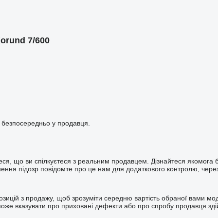
orund 7/600
і безпосередньо у продавця.
ся, що ви спілкуєтеся з реальним продавцем. Дізнайтеся якомога б
нення підозр повідомте про це нам для додаткового контролю, через
позицій з продажу, щоб зрозуміти середню вартість обраної вами мо
може вказувати про приховані дефекти або про спробу продавця здій