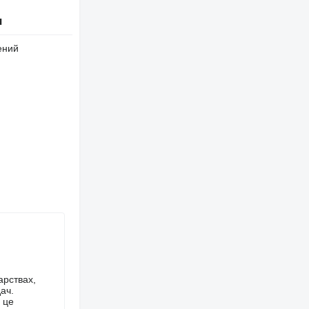
я
ений
арствах,
ач.
 це