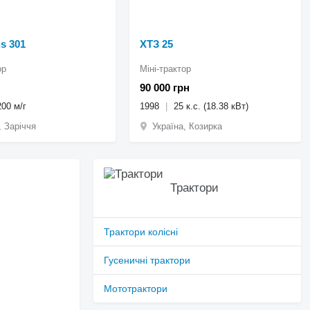
s 301
ХТЗ 25
ор
Міні-трактор
90 000 грн
200 м/г
1998
25 к.с. (18.38 кВт)
, Заріччя
Україна, Козирка
Трактори
Трактори колісні
Гусеничні трактори
Мототрактори