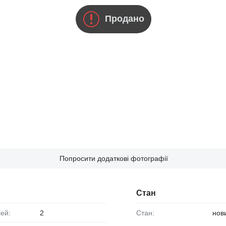
Продано
Попросити додаткові фотографії
Стан
сей:
2
Стан:
нов