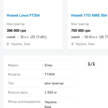
Новий Lovol FT354
Новий YTO NME 554
Міні-трактор
Міні-трактор
396 000 грн
700 000 грн
новий
35 к.с. (25.73 кВт)
новий
50.03 к.с. (36.7
Україна, Київ
Україна, Київ
1/1
Марка:
Eney
Модель:
TY404
Тип:
міні-трактор
Власна вага:
1 650 кг
Місце розташування:
Україна
Київ