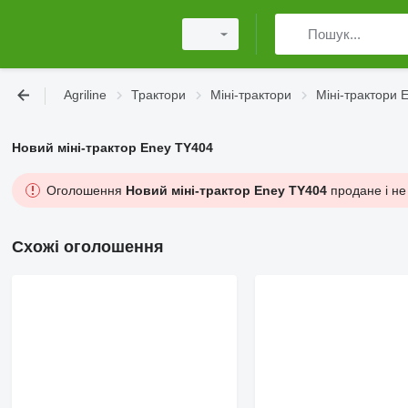
Agriline
Трактори
Міні-трактори
Міні-трактори 
Новий міні-трактор Eney TY404
Оголошення
Новий міні-трактор Eney TY404
продане і не 
Схожі оголошення