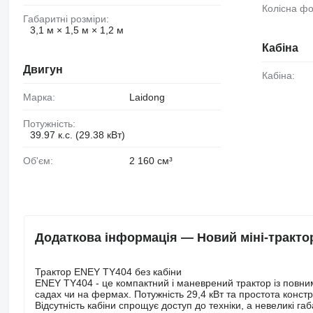
Колісна ф
Габаритні розміри:
3,1 м × 1,5 м × 1,2 м
Кабіна
Двигун
Кабіна:
Марка:
Laidong
Потужність:
39.97 к.с. (29.38 кВт)
Об'єм:
2 160 см³
Додаткова інформація — Новий міні-тракто
Трактор ENEY TY404 без кабіни
ENEY TY404 - це компактний і маневрений трактор із повн
садах чи на фермах. Потужність 29,4 кВт та простота констр
Відсутність кабіни спрощує доступ до техніки, а невеликі г