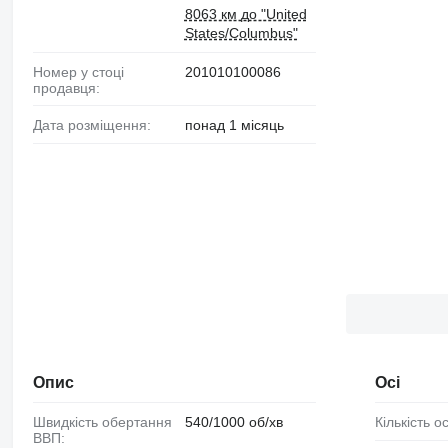
8063 км до "United
States/Columbus"
Номер у стоці
201010100086
продавця:
Дата розміщення:
понад 1 місяць
Опис
Осі
Швидкість обертання
540/1000 об/хв
Кількість о
ВВП: