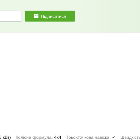
Підписатися
8 кВт)
Колісна формула
4x4
Трьохточкова навіска
✓
Швидкіст