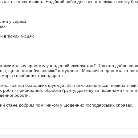
алість і практичність. Надійний вибір для тих, хто шукає техніку бе
тий у сервісі
вах
 в тісних місцях
максимальну простоту у щоденній експлуатації. Трактор добре спра
ю, що не потребує великої потужності. Механічна простота та легк
мерів і особистих господарств.
ійна техніка без зайвих функцій. Він легко заводиться, невибагливи
 робіт - прибирання, обробки ґрунту, догляду за тваринами чи теп
денної роботи.
 який стане добрим помічником у щоденних господарських справах.