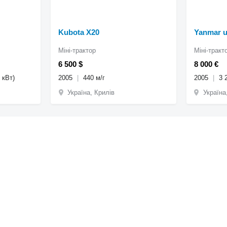
Kubota X20
Yanmar u
Міні-трактор
Міні-тракт
6 500 $
8 000 €
7 кВт)
2005
440 м/г
2005
3 
Україна, Крилів
Україна