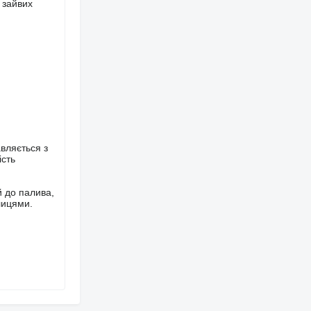
з зайвих
вляється з
ість
й до палива,
лицями.