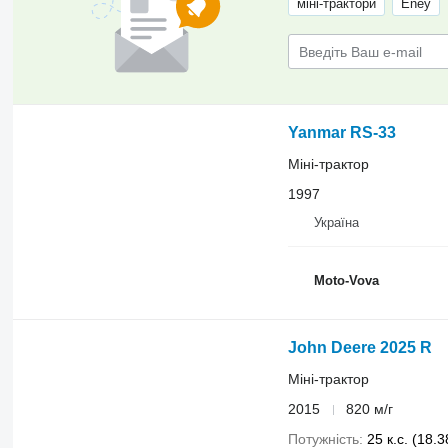
міні-трактори
Eney
Yanmar RS-33
Міні-трактор
1997
Україна
Moto-Vova
John Deere 2025 R
Міні-трактор
2015
820 м/г
Потужність
25 к.с. (18.3