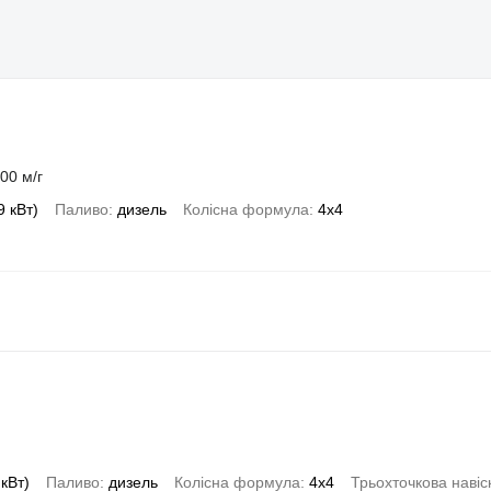
00 м/г
9 кВт)
Паливо
дизель
Колісна формула
4x4
 кВт)
Паливо
дизель
Колісна формула
4x4
Трьохточкова навіс