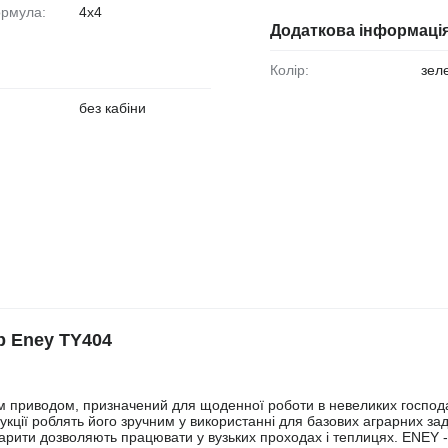
ормула:
4x4
Додаткова інформаці
Колір:
зел
без кабіни
р Eney TY404
им приводом, призначений для щоденної роботи в невеликих господ
укції роблять його зручним у використанні для базових аграрних зад
абарити дозволяють працювати у вузьких проходах і теплицях. ENEY -