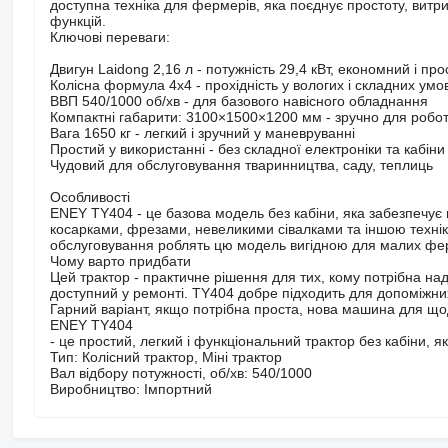
доступна техніка для фермерів, яка поєднує простоту, витрив
функцій.
Ключові переваги:
Двигун Laidong 2,16 л - потужність 29,4 кВт, економний і прос
Колісна формула 4x4 - прохідність у вологих і складних умо
ВВП 540/1000 об/хв - для базового навісного обладнання
Компактні габарити: 3100×1500×1200 мм - зручно для роботи
Вага 1650 кг - легкий і зручний у маневруванні
Простий у використанні - без складної електроніки та кабіни
Чудовий для обслуговування тваринництва, саду, теплиць
Особливості
ENEY TY404 - це базова модель без кабіни, яка забезпечує 
косарками, фрезами, невеликими сівалками та іншою техніко
обслуговування роблять цю модель вигідною для малих фер
Чому варто придбати
Цей трактор - практичне рішення для тих, кому потрібна над
доступний у ремонті. TY404 добре підходить для допоміжних
Гарний варіант, якщо потрібна проста, нова машина для що
ENEY TY404
- це простий, легкий і функціональний трактор без кабіни,
Тип: Колісний трактор, Міні трактор
Вал відбору потужності, об/хв: 540/1000
Виробництво: Імпортний