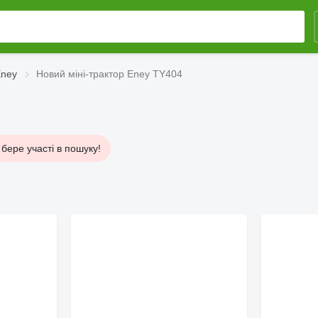
Eney
Новий міні-трактор Eney TY404
бере участі в пошуку!