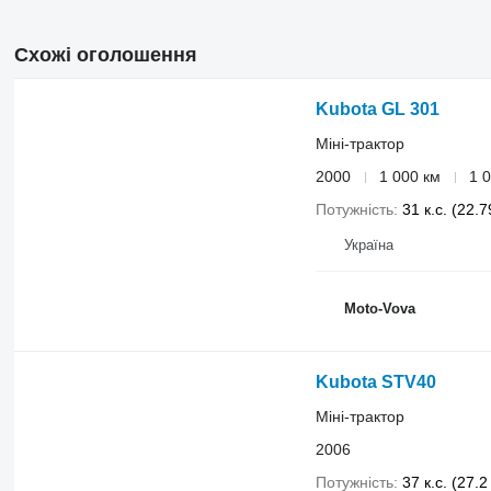
Схожі оголошення
Kubota GL 301
Міні-трактор
2000
1 000 км
1 0
Потужність
31 к.с. (22.7
Україна
Moto-Vova
Kubota STV40
Міні-трактор
2006
Потужність
37 к.с. (27.2