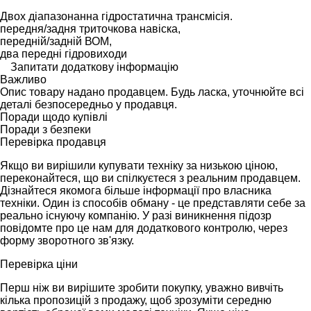
Двох діапазонанна гідростатична трансмісія.
передня/задня триточкова навіска,
передній/задній ВОМ,
два передні гідровиходи
Запитати додаткову інформацію
Важливо
Опис товару надано продавцем. Будь ласка, уточнюйте всі
деталі безпосередньо у продавця.
Поради щодо купівлі
Поради з безпеки
Перевірка продавця
Якщо ви вирішили купувати техніку за низькою ціною,
переконайтеся, що ви спілкуєтеся з реальним продавцем.
Дізнайтеся якомога більше інформації про власника
техніки. Один із способів обману - це представляти себе за
реально існуючу компанію. У разі виникнення підозр
повідомте про це нам для додаткового контролю, через
форму зворотного зв'язку.
Перевірка ціни
Перш ніж ви вирішите зробити покупку, уважно вивчіть
кілька пропозицій з продажу, щоб зрозуміти середню