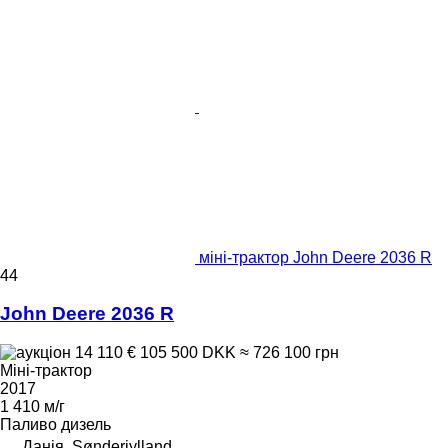
міні-трактор John Deere 2036 R
44
John Deere 2036 R
14 110 €
105 500 DKK
≈ 726 100 грн
Міні-трактор
2017
1 410 м/г
Паливо
дизель
Данія, Sønderjylland