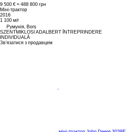
9 500 €
≈ 488 800 грн
Міні-трактор
2016
1 100 м/г
Румунія, Borș
SZENTMIKLOSI ADALBERT ÎNTREPRINDERE
INDIVIDUALĂ
Зв'язатися з продавцем
міні-трактор John Deere 3038E