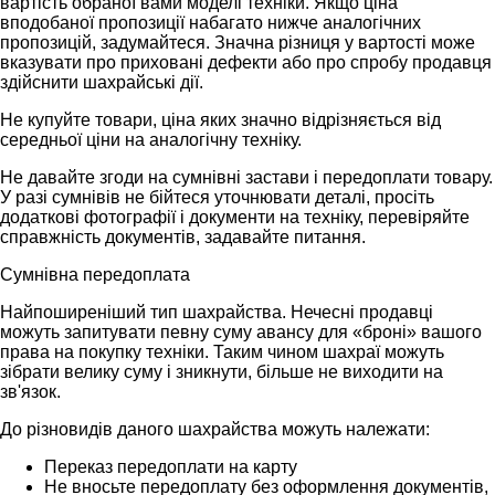
вартість обраної вами моделі техніки. Якщо ціна
вподобаної пропозиції набагато нижче аналогічних
пропозицій, задумайтеся. Значна різниця у вартості може
вказувати про приховані дефекти або про спробу продавця
здійснити шахрайські дії.
Не купуйте товари, ціна яких значно відрізняється від
середньої ціни на аналогічну техніку.
Не давайте згоди на сумнівні застави і передоплати товару.
У разі сумнівів не бійтеся уточнювати деталі, просіть
додаткові фотографії і документи на техніку, перевіряйте
справжність документів, задавайте питання.
Сумнівна передоплата
Найпоширеніший тип шахрайства. Нечесні продавці
можуть запитувати певну суму авансу для «броні» вашого
права на покупку техніки. Таким чином шахраї можуть
зібрати велику суму і зникнути, більше не виходити на
зв'язок.
До різновидів даного шахрайства можуть належати:
Переказ передоплати на карту
Не вносьте передоплату без оформлення документів,