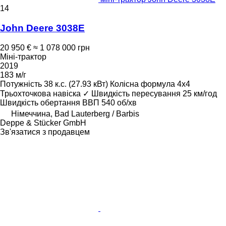
14
John Deere 3038E
20 950 €
≈ 1 078 000 грн
Міні-трактор
2019
183 м/г
Потужність
38 к.с. (27.93 кВт)
Колісна формула
4x4
Трьохточкова навіска
✓
Швидкість пересування
25 км/год
Швидкість обертання ВВП
540 об/хв
Німеччина, Bad Lauterberg / Barbis
Deppe & Stücker GmbH
Зв'язатися з продавцем