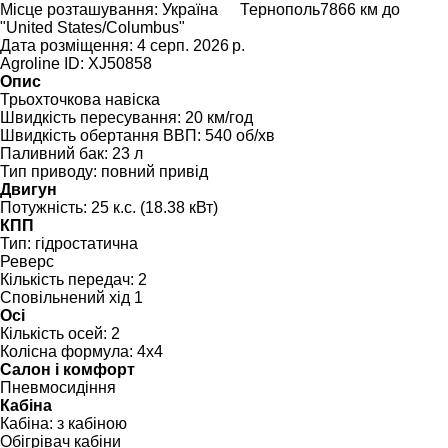
Місце розташування:
Україна
Тернополь
7866 км до
"United States/Columbus"
Дата розміщення:
4 серп. 2026 р.
Agroline ID:
XJ50858
Опис
Трьохточкова навіска
Швидкість пересування:
20 км/год
Швидкість обертання ВВП:
540 об/хв
Паливний бак:
23 л
Тип приводу:
повний привід
Двигун
Потужність:
25 к.с. (18.38 кВт)
КПП
Тип:
гідростатична
Реверс
Кількість передач:
2
Сповільнений хід
1
Осі
Кількість осей:
2
Колісна формула:
4x4
Салон і комфорт
Пневмосидіння
Кабіна
Кабіна:
з кабіною
Обігрівач кабіни