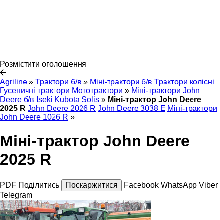
Розмістити оголошення
Agriline
»
Трактори б/в
»
Міні-трактори б/в
Трактори колісні
Гусеничні трактори
Мототрактори
»
Міні-трактори John
Deere б/в
Iseki
Kubota
Solis
»
Міні-трактор John Deere
2025 R
John Deere 2026 R
John Deere 3038 E
Міні-трактори
John Deere 1026 R
»
Міні-трактор John Deere
2025 R
PDF
Поділитись
Поскаржитися
Facebook
WhatsApp
Viber
Telegram