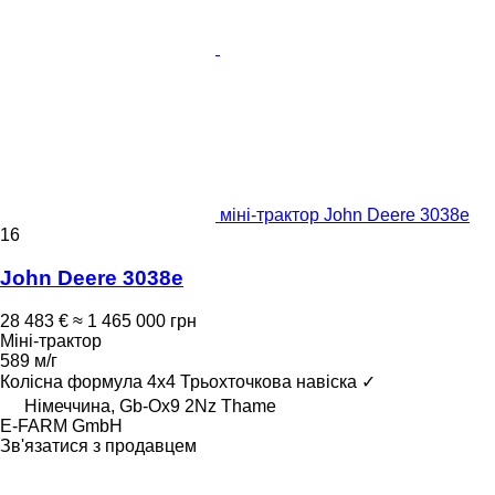
міні-трактор John Deere 3038e
16
John Deere 3038e
28 483 €
≈ 1 465 000 грн
Міні-трактор
589 м/г
Колісна формула
4x4
Трьохточкова навіска
✓
Німеччина, Gb-Ox9 2Nz Thame
E-FARM GmbH
Зв'язатися з продавцем