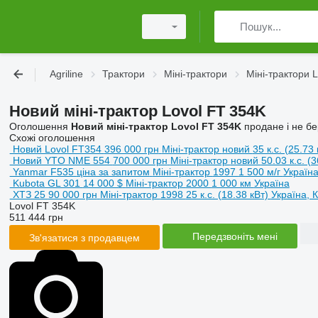
Agriline
Трактори
Міні-трактори
Міні-трактори L
Новий міні-трактор Lovol FT 354K
Оголошення
Новий міні-трактор Lovol FT 354K
продане і не бе
Схожі оголошення
Новий Lovol FT354
396 000 грн
Міні-трактор
новий
35 к.с. (25.73
Новий YTO NME 554
700 000 грн
Міні-трактор
новий
50.03 к.с. (
Yanmar F535
ціна за запитом
Міні-трактор
1997
1 500 м/г
Україн
Kubota GL 301
14 000 $
Міні-трактор
2000
1 000 км
Україна
ХТЗ 25
90 000 грн
Міні-трактор
1998
25 к.с. (18.38 кВт)
Україна, 
Lovol FT 354K
511 444 грн
Передзвоніть мені
Зв'язатися з продавцем