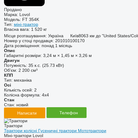
Продано
Марка:
Lovol
Модель:
FT 354K
Тип:
міні-трактор
Власна вага:
1 520 кг
Місце розташування:
Україна
Київ
8063 км до "United States/Co
Номер у стоці продавця:
201010100170
Дата розміщення:
понад 1 місяць
Опис
Габаритні розміри:
3,24 м × 1,45 м × 3,26 м
Двигун
Потужність:
35 к.с. (25.73 кВт)
Об'єм:
2 200 см³
КПП
Тип:
механіка
Осі
Кількість осей:
2
Колісна формула:
4x4
Стан
Стан:
новий
Телефон
Написати
Трактори
Трактори колісні
Гусеничні трактори
Мототрактори
Міні-трактори Lovol