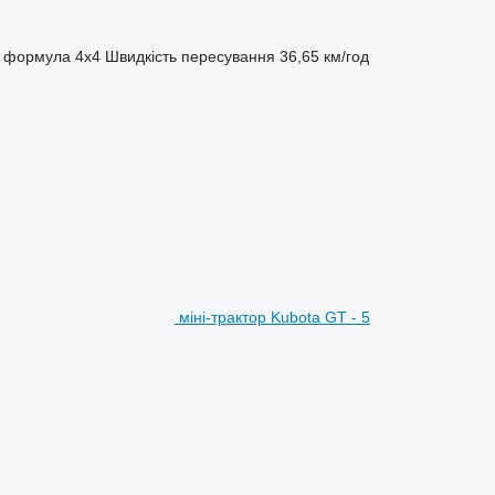
а формула
4x4
Швидкість пересування
36,65 км/год
міні-трактор Kubota GT - 5