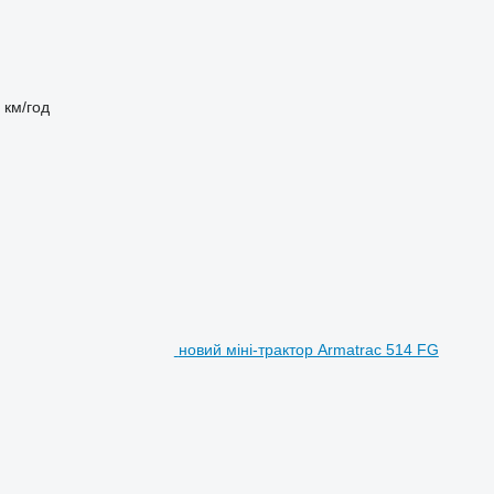
 км/год
новий міні-трактор Armatrac 514 FG