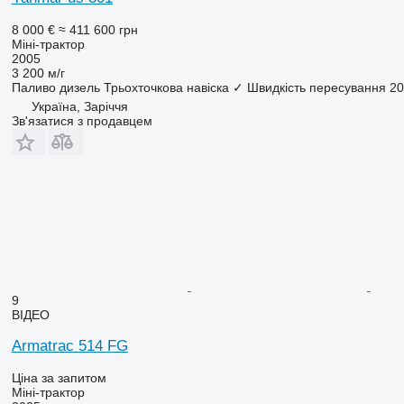
8 000 €
≈ 411 600 грн
Міні-трактор
2005
3 200 м/г
Паливо
дизель
Трьохточкова навіска
✓
Швидкість пересування
20
Україна, Заріччя
Зв'язатися з продавцем
9
ВІДЕО
Armatrac 514 FG
Ціна за запитом
Міні-трактор