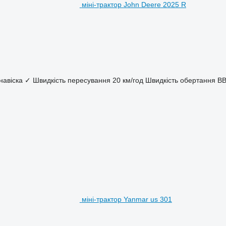
міні-трактор John Deere 2025 R
навіска
✓
Швидкість пересування
20 км/год
Швидкість обертання В
міні-трактор Yanmar us 301