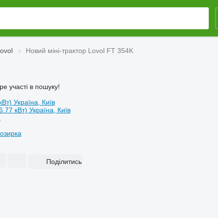
ovol
Новий міні-трактор Lovol FT 354K
ре участі в пошуку!
 кВт)
Україна, Київ
36.77 кВт)
Україна, Київ
а
Козирка
Поділитись