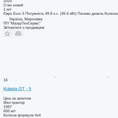
2025
Стан
новий
1 м/г
Євро
Euro 3
Потужність
49.8 к.с. (36.6 кВт)
Паливо
дизель
Колісн
Україна, Миронівка
ПП "МазурТехСервіс"
Зв'язатися з продавцем
16
Kubota GT - 5
Ціна за запитом
Міні-трактор
1997
600 м/г
Колісна формула
4x4