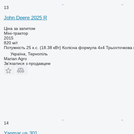
13
John Deere 2025 R
Ціна за запитом
Міні-трактор
2015
820 м/г
Потужність
25 к.с. (18.38 кВт)
Колісна формула
4x4
Трьохточкова 
Україна, Тернопіль
Marian Agro
Зв'язатися з продавцем
14
Yanmar us 301