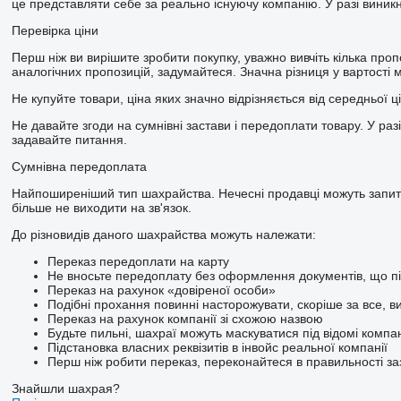
це представляти себе за реально існуючу компанію. У разі виник
Перевірка ціни
Перш ніж ви вирішите зробити покупку, уважно вивчіть кілька про
аналогічних пропозицій, задумайтеся. Значна різниця у вартості 
Не купуйте товари, ціна яких значно відрізняється від середньої ці
Не давайте згоди на сумнівні застави і передоплати товару. У разі
задавайте питання.
Сумнівна передоплата
Найпоширеніший тип шахрайства. Нечесні продавці можуть запитув
більше не виходити на зв'язок.
До різновидів даного шахрайства можуть належати:
Переказ передоплати на карту
Не вносьте передоплату без оформлення документів, що пі
Переказ на рахунок «довіреної особи»
Подібні прохання повинні насторожувати, скоріше за все, в
Переказ на рахунок компанії зі схожою назвою
Будьте пильні, шахраї можуть маскуватися під відомі компан
Підстановка власних реквізитів в інвойс реальної компанії
Перш ніж робити переказ, переконайтеся в правильності зазн
Знайшли шахрая?