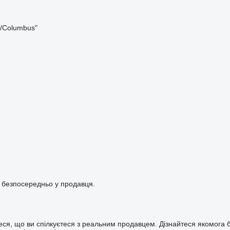
s/Columbus"
і безпосередньо у продавця.
ся, що ви спілкуєтеся з реальним продавцем. Дізнайтеся якомога б