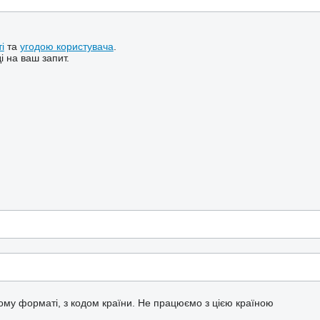
і
та
угодою користувача
.
і на ваш запит.
ому форматі, з кодом країни.
Не працюємо з цією країною