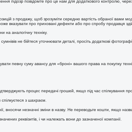
нення підозр повідомте про це нам для додаткового контролю, через
позицій з продажу, щоб зрозуміти середню вартість обраної вами мо
може вказувати про приховані дефекти або про спробу продавця здій
ни на аналогічну техніку.
 сумнівів не бійтеся уточнювати деталі, просіть додаткові фотографі
ати певну суму авансу для «броні» вашого права на покупку технік
дтверджують процес передачі грошей, якщо під час спілкування про
и спілкуєтеся з шахраєм.
ії, вносячи незначні зміни в назву. Не переводьте кошти, якщо назв
ачених реквізитів, і чи належать вони до зазначеної компанії.