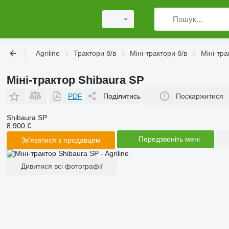
Agriline
Трактори б/в
Міні-трактори б/в
Міні-тра
Міні-трактор Shibaura SP
PDF
Поділитись
Поскаржитися
Shibaura SP
8 900 €
Передзвоніть мені
Зв'язатися з продавцем
Дивитися всі фотографії