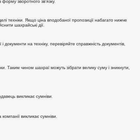
 форму зворотного зв'язку.
делі техніки. Якщо ціна вподобаної пропозиції набагато нижче
снити шахрайські дії.
ї і документи на техніку, перевіряйте справжність документів,
и. Таким чином шахраї можуть зібрати велику суму і зникнути,
давець викликає сумніви.
а компанії викликає сумніви.