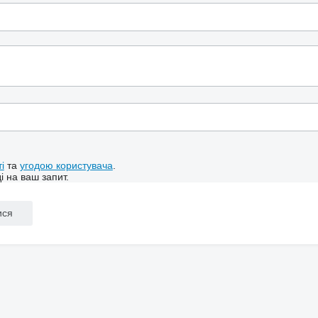
і
та
угодою користувача
.
і на ваш запит.
ися