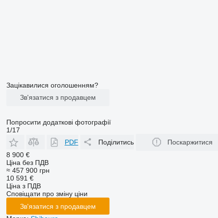
Зацікавилися оголошенням?
Зв'язатися з продавцем
Попросити додаткові фотографії
1/17
PDF
Поділитись
Поскаржитися
8 900 €
Ціна без ПДВ
≈ 457 900 грн
10 591 €
Ціна з ПДВ
Сповіщати про зміну ціни
Зв'язатися з продавцем