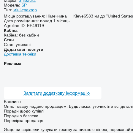
Марка:
Shibaura
Модель:
SP
Тип:
міні-трактор
Місце розташування:
Німеччина
Kleve
6583 км до "United State
Дата розміщення:
понад 1 місяць
Agroline ID:
EF49119
Кабіна
Кабіна:
без кабіни
Стан
Стан:
уживані
Додаткові послуги
Доставка техніки
Реклама
Запитати додаткову інформацію
Важливо
Опис товару надано продавцем. Будь ласка, уточнюйте всі детал
Поради щодо купівлі
Поради з безпеки
Перевірка продавця
Якщо ви вирішили купувати техніку за низькою ціною, переконайте