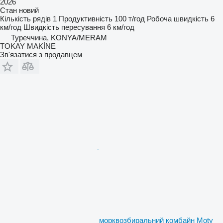
2026
Стан
новий
Кількість рядів
1
Продуктивність
100 т/год
Робоча швидкість
6
км/год
Швидкість пересування
6 км/год
Туреччина, KONYA/MERAM
TOKAY MAKİNE
Зв'язатися з продавцем
морквозбиральний комбайн Moty