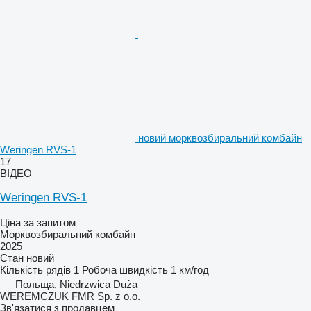
новий морквозбиральний комбайн
Weringen RVS-1
17
ВІДЕО
Weringen RVS-1
Ціна за запитом
Морквозбиральний комбайн
2025
Стан
новий
Кількість рядів
1
Робоча швидкість
1 км/год
Польща, Niedrzwica Duża
WEREMCZUK FMR Sp. z o.o.
Зв'язатися з продавцем