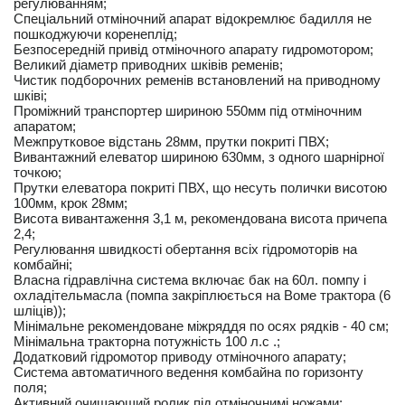
регулюванням;
Спеціальний отміночний апарат відокремлює бадилля не
пошкоджуючи коренеплід;
Безпосередній привід отміночного апарату гидромотором;
Великий діаметр приводних шківів ременів;
Чистик подборочних ременів встановлений на приводному
шківі;
Проміжний транспортер шириною 550мм під отміночним
апаратом;
Межпрутковое відстань 28мм, прутки покриті ПВХ;
Вивантажний елеватор шириною 630мм, з одного шарнірної
точкою;
Прутки елеватора покриті ПВХ, що несуть полички висотою
100мм, крок 28мм;
Висота вивантаження 3,1 м, рекомендована висота причепа
2,4;
Регулювання швидкості обертання всіх гідромоторів на
комбайні;
Власна гідравлічна система включає бак на 60л. помпу і
охладітельмасла (помпа закріплюється на Воме трактора (6
шліців));
Мінімальне рекомендоване міжряддя по осях рядків - 40 см;
Мінімальна тракторна потужність 100 л.с .;
Додатковий гідромотор приводу отміночного апарату;
Система автоматичного ведення комбайна по горизонту
поля;
Активний очищающий ролик під отміночнимі ножами;