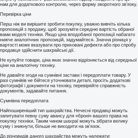
нам для додаткового контролю, через форму зворотного зв'язку.
Перевірка ціни
Перш ніж ви вирішите зробити покупку, уважно вивчіть кілька
пропозицій з продажу, щоб зрозуміти середню вартість обраної
вами моделі техніки. Якщо ціна вподобаної пропозиції набагато
нижче аналогічних пропозицій, задумайтеся. Значна різниця у
вартості може вказувати про приховані дефекти або про спробу
продавця здійснити шахрайські дії.
Не купуйте товари, ціна яких значно відрізняється від середньої
ціни на аналогічну техніку.
Не давайте згоди на сумнівні застави і передоплати товару. У
разі сумнівів не бійтеся уточнювати деталі, просіть додаткові
фотографії і документи на техніку, перевіряйте справжність
документів, задавайте питання.
Сумнівна передоплата
Найпоширеніший тип шахрайства. Нечесні продавці можуть
запитувати певну суму авансу для «броні» вашого права на
покупку техніки. Таким чином шахраї можуть зібрати велику
суму і зникнути, більше не виходити на зв'язок.
До різновидів даного шахрайства можуть належати: