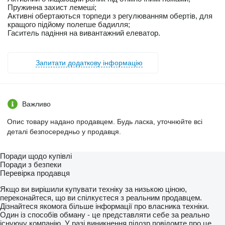
Пружинна захист лемеші;
Активні обертаються торпеди з регулюванням обертів, для
кращого підйому полегше бадилля;
Гаситель падіння на вивантажний елеватор.
Запитати додаткову інформацію
Важливо
Опис товару надано продавцем. Будь ласка, уточнюйте всі
деталі безпосередньо у продавця.
Поради щодо купівлі
Поради з безпеки
Перевірка продавця
Якщо ви вирішили купувати техніку за низькою ціною,
переконайтеся, що ви спілкуєтеся з реальним продавцем.
Дізнайтеся якомога більше інформації про власника техніки.
Один із способів обману - це представляти себе за реально
існуючу компанію. У разі виникнення підозр повідомте про це