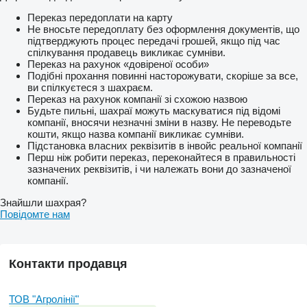
Переказ передоплати на карту
Не вносьте передоплату без оформлення документів, що
підтверджують процес передачі грошей, якщо під час
спілкування продавець викликає сумніви.
Переказ на рахунок «довіреної особи»
Подібні прохання повинні насторожувати, скоріше за все,
ви спілкуєтеся з шахраєм.
Переказ на рахунок компанії зі схожою назвою
Будьте пильні, шахраї можуть маскуватися під відомі
компанії, вносячи незначні зміни в назву. Не переводьте
кошти, якщо назва компанії викликає сумніви.
Підстановка власних реквізитів в інвойс реальної компанії
Перш ніж робити переказ, переконайтеся в правильності
зазначених реквізитів, і чи належать вони до зазначеної
компанії.
Знайшли шахрая?
Повідомте нам
Контакти продавця
ТОВ "Агролінії"