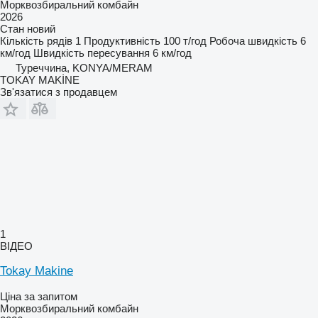
Морквозбиральний комбайн
2026
Стан
новий
Кількість рядів
1
Продуктивність
100 т/год
Робоча швидкість
6
км/год
Швидкість пересування
6 км/год
Туреччина, KONYA/MERAM
TOKAY MAKİNE
Зв'язатися з продавцем
1
ВІДЕО
Tokay Makine
Ціна за запитом
Морквозбиральний комбайн