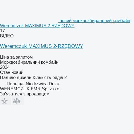
новий морквозбиральний комбайн
Weremczuk MAXIMUS 2-RZĘDOWY
17
ВІДЕО
Weremczuk MAXIMUS 2-RZĘDOWY
Ціна за запитом
Морквозбиральний комбайн
2024
Стан
новий
Паливо
дизель
Кількість рядів
2
Польща, Niedrzwica Duża
WEREMCZUK FMR Sp. z o.o.
Зв'язатися з продавцем