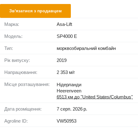
Зв'язатися з продавцем
Марка:
Asa-Lift
Модель:
SP4000 E
Тип:
морквозбиральний комбайн
Рік випуску:
2019
Напрацювання:
2 353 м/г
Місце розташування:
Нідерланди
Heerenveen
6513 км до "United States/Columbus"
Дата розміщення:
7 серп. 2026 р.
Agroline ID:
VW50953