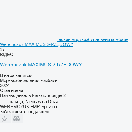
новий морквозбиральний комбайн
Weremczuk MAXIMUS 2-RZĘDOWY
17
ВІДЕО
Weremczuk MAXIMUS 2-RZĘDOWY
Ціна за запитом
Морквозбиральний комбайн
2024
Стан
новий
Паливо
дизель
Кількість рядів
2
Польща, Niedrzwica Duża
WEREMCZUK FMR Sp. z o.o.
Зв'язатися з продавцем