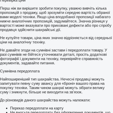
Перевірка ціни
Перш ніж ви вирішите зробити покупку, уважно вивчіть кілька
пропозицій з продажу, щоб зрозуміти середню вартість обраної
вами моделі техніки. Якщо ціна вподобаної пропозиції набагато
нижче аналогічних пропозицій, задумайтеся. Значна різниця у
вартості може вказувати про приховані дефекти або про спробу
продавця здійснити шахрайські дії.
Не купуйте товари, ціна яких значно відрізняється від середньої
ціни на аналогічну техніку.
Не давайте згоди на сумнівні застави і передоплати товару. У
разі сумнівів не бійтеся уточнювати деталі, просіть додаткові
фотографії і документи на техніку, перевіряйте справжність
документів, задавайте питання.
Сумнівна передоплата
Найпоширеніший тип шахрайства. Нечесні продавці можуть
запитувати певну суму авансу для «броні» вашого права на
покупку техніки. Таким чином шахраї можуть зібрати велику
суму і зникнути, більше не виходити на зв'язок.
До різновидів даного шахрайства можуть належати:
Переказ передоплати на карту
Не вносьте передоплату без оформлення документів, що